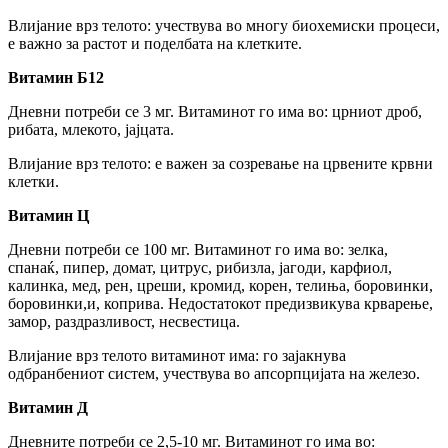
Влијание врз телото: учествува во многу биохемиски процеси,
е важно за растот и поделбата на клетките.
Витамин Б12
Дневни потреби се 3 мг. Витаминот го има во: црниот дроб,
рибата, млекото, јајцата.
Влијание врз телото: е важен за созревање на црвените крвни
клетки.
Витамин Ц
Дневни потреби се 100 мг. Витаминот го има во: зелка,
спанаќ, пипер, домат, цитрус, рибизла, јагоди, карфиол,
калинка, мед, рен, цреши, кромид, корен, телиња, боровинки,
боровинки,и, коприва. Недостатокот предизвикува крварење,
замор, раздразливост, несвестица.
Влијание врз телото витаминот има: го зајакнува
одбранбениот систем, учествува во апсорпцијата на железо.
Витамин Д
Дневните потреби се 2,5-10 мг. Витаминот го има во: