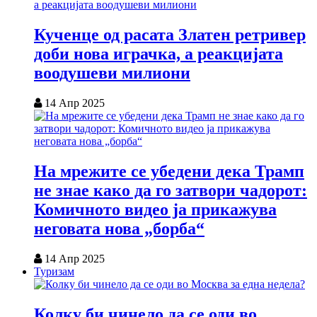
Кученце од расата Златен ретривер
доби нова играчка, а реакцијата
воодушеви милиони
14 Апр 2025
На мрежите се убедени дека Трамп
не знае како да го затвори чадорот:
Комичното видео ја прикажува
неговата нова „борба“
14 Апр 2025
Туризам
Колку би чинело да се оди во