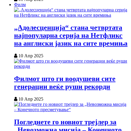
Филм
„Адолесценција“ стана четвртата
најпопуларна серија на Нетфликс
на англиски јазик на сите времиња
10 Апр 2025
Филмот што ги воодушеви сите
генерации веќе руши рекорди
10 Апр 2025
Погледнете го новиот трејлер за
„Невозможна мисија – Конечното