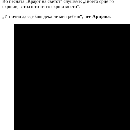
Во песната „Крајот на светот“ слушаме: „Твоето срце го
скршив, затоа што ти го скрши моето“.
„И почна да сфаќаш дека не ми требаш“, пее
Аријана
.