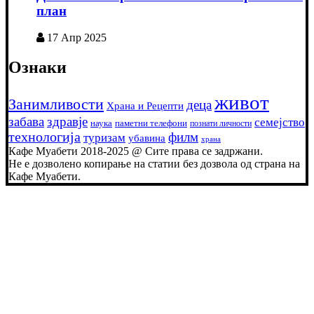
план
17 Апр 2025
Ознаки
живот
Занимливости
деца
Храна и Рецепти
забава
здравје
семејство
наука
паметни телефони
познати личности
технологија
филм
туризам
убавина
храна
Кафе Муабети 2018-2025 @ Сите права се задржани.
Не е дозволено копирање на статии без дозвола од страна на
Кафе Муабети.