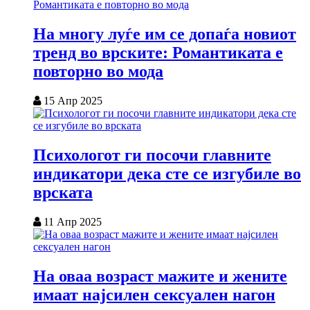
На многу луѓе им се допаѓа новиот
тренд во врските: Романтиката е
повторно во мода
15 Апр 2025
Психологот ги посочи главните
индикатори дека сте се изгубиле во
врската
11 Апр 2025
На оваа возраст мажите и жените
имаат најсилен сексуален нагон