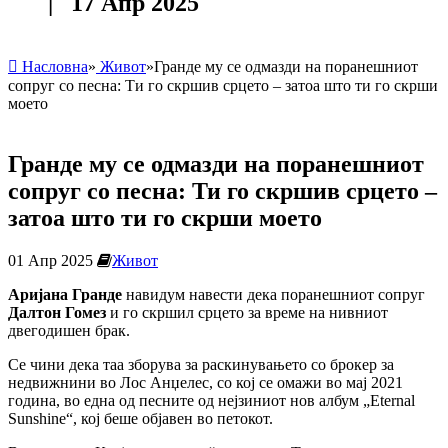
| 17 Апр 2025
Насловна
»
Живот
»
Гранде му се одмазди на поранешниот
сопруг со песна: Ти го скршив срцето – затоа што ти го скрши
моето
Гранде му се одмазди на поранешниот
сопруг со песна: Ти го скршив срцето –
затоа што ти го скрши моето
01 Апр 2025
Живот
Аријана Гранде
навидум навести дека поранешниот сопруг
Далтон Гомез
и го скршил срцето за време на нивниот
двегодишен брак.
Се чини дека таа зборува за раскинувањето со брокер за
недвижнини во Лос Анџелес, со кој се омажи во мај 2021
година, во една од песните од нејзиниот нов албум „Eternal
Sunshine“, кој беше објавен во петокот.