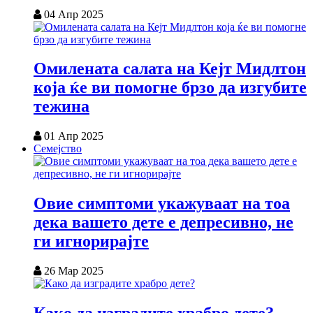
04 Апр 2025
Омилената салата на Кејт Мидлтон
која ќе ви помогне брзо да изгубите
тежина
01 Апр 2025
Семејство
Овие симптоми укажуваат на тоа
дека вашето дете е депресивно, не
ги игнорирајте
26 Мар 2025