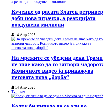
Кученце од расата Златен ретривер
доби нова играчка, а реакцијата
воодушеви милиони
14 Апр 2025
На мрежите се убедени дека Трамп
не знае како да го затвори чадорот:
Комичното видео ја прикажува
неговата нова „борба“
14 Апр 2025
Туризам
Колку би чинело да се оди во