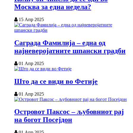
Москва за една недела?
15 Апр 2025
Саграда Фамилија – една од
најневеројатните шпански градби
01 Апр 2025
Што да се види во Фетије
01 Апр 2025
Островот Паксос – љубовниот рај
на богот Посејдон
01 Апр 2025