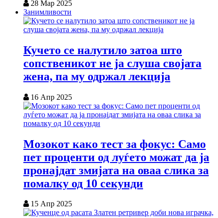
28 Мар 2025
Занимливости
Кучето се налутило затоа што
сопственикот не ја слуша својата
жена, па му одржал лекција
16 Апр 2025
Мозокот како тест за фокус: Само
пет проценти од луѓето можат да ја
пронајдат змијата на оваа слика за
помалку од 10 секунди
15 Апр 2025