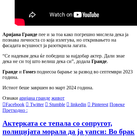
Аријана Гранде
пее и за тоа како погрешно мислела дека ја
познава личноста со која излегува, но откривањето на
фасадата всушност ја разоткрила лагата.
“Се надевам дека ќе победиш за најдобар актер. Дали знае
дека не си тој што велиш дека си”, додала
Гранде
.
Гранде
и
Гомез
поднесоа барање за развод во септември 2023
година.
Истиот беше завршен во март 2024 година.
Ознаки
аријана гранде
живот
Facebook
Twitter
Stumble
linkedin
Pinterest
Повеке
Претходно :
Актерката се тепала со сопругот,
полицијата морала да ја уапси: Во брак