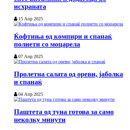
исхраната
15 Апр 2025
Ќофтиња од компири и спанаќ
полнети со моцарела
07 Апр 2025
Пролетна салата од ореви, јаболка
и спанаќ
04 Апр 2025
Паштета од туна готова за само
неколку минути