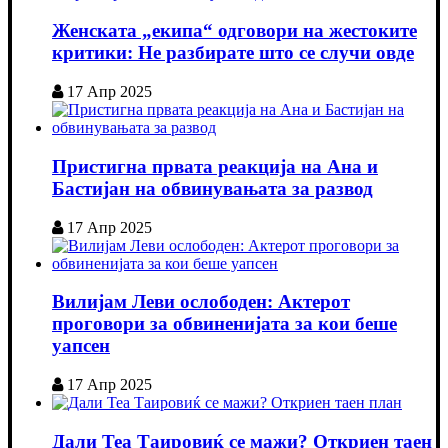
Женската „екипа“ одговори на жестоките
критики: Не разбирате што се случи овде
17 Апр 2025
Пристигна првата реакција на Ана и
Бастијан на обвинувањата за развод
17 Апр 2025
Вилијам Леви ослободен: Актерот
проговори за обвиненијата за кои беше
уапсен
17 Апр 2025
Дали Теа Таировиќ се мажи? Откриен таен