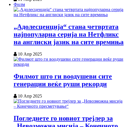
Филм
„Адолесценција“ стана четвртата
најпопуларна серија на Нетфликс
на англиски јазик на сите времиња
10 Апр 2025
Филмот што ги воодушеви сите
генерации веќе руши рекорди
10 Апр 2025
Погледнете го новиот трејлер за
„Невозможна мисија – Конечното