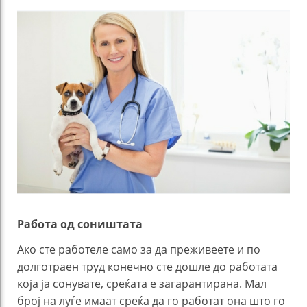
Работа од соништата
Ако сте работеле само за да преживеете и по
долготраен труд конечно сте дошле до работата
која ја сонувате, среќата е загарантирана. Мал
број на луѓе имаат среќа да го работат она што го