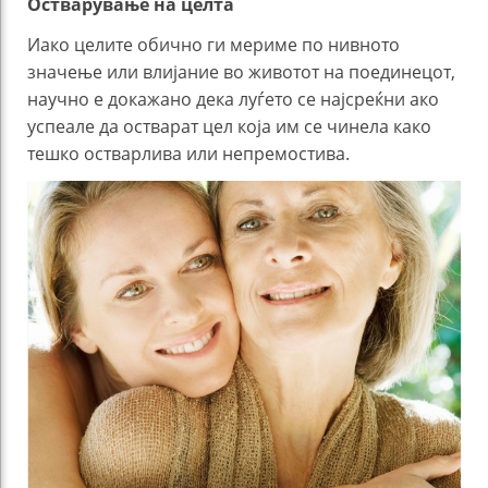
Остварување на целта
Иако целите обично ги мериме по нивното
значење или влијание во животот на поединецот,
научно е докажано дека луѓето се најсреќни ако
успеале да остварат цел која им се чинела како
тешко остварлива или непремостива.