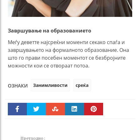
Завршување на образованието
Меѓу деветте најсреќни моменти секако спаѓа и
завршувањето на формалното образование. Она
што го прави посебен моментот се безбројните
можности кои се отвораат потоа.
Занимливости
среќа
ОЗНАКИ
Faceboo
Twitter
Stumble
linkedin
Pinteres
k
t
Претходно :