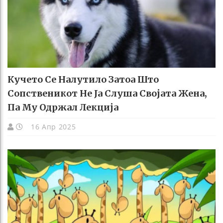
Кучето Се Налутило Затоа Што
Сопственикот Не Ја Слуша Својата Жена,
Па Му Одржал Лекција
16 Апр 2025