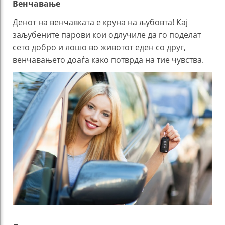
Венчавање
Денот на венчавката е круна на љубовта! Кај
заљубените парови кои одлучиле да го поделат
сето добро и лошо во животот еден со друг,
венчавањето доаѓа како потврда на тие чувства.