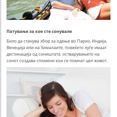
Патување за кое сте сонувале
Било да станува збор за одење во Париз, Индија,
Венеција или на Хималаите, повеќето луѓе имаат
дестинација од соништата. остварувањето на
сонот создава спомени кои се помнат цел живот.