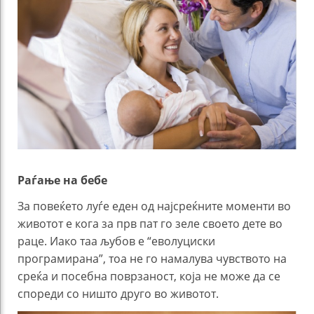
Раѓање на бебе
За повеќето луѓе еден од најсреќните моменти во
животот е кога за прв пат го зеле своето дете во
раце. Иако таа љубов е “еволуциски
програмирана”, тоа не го намалува чувството на
среќа и посебна поврзаност, која не може да се
спореди со ништо друго во животот.