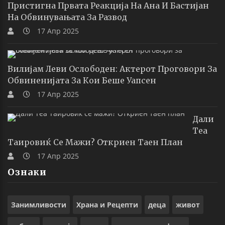
Пристигна Првата Реакција На Ана И Бастијан
На Обвинувањата За Развод
17 Апр 2025
Вилијам Леви Ослободен: Актерот Проговори За
Обвиненијата За Кои Беше Уапсен
17 Апр 2025
Дали
Теа
Таировиќ Се Мажи? Откриен Таен План
17 Апр 2025
Ознаки
Занимливости
Храна и Рецепти
деца
живот