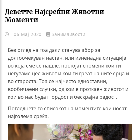
Деветте Најсреќни Животни
Моменти
06 Мај 2020
Занимливости
Без оглед на тоа дали станува збор за
долгоочекуван настан, или изненадна ситуација
во која сме се нашле, постојат спомени кои ги
негуваме цел живот и кои ги греат нашите срца и
во староста. Тоа се најчесто едноставни,
вообичаени случки, од кои е проткаен животот и
кои во нас будат гордост и бескрајна радост.
Погледнете го списокот на моментите кои носат
најголема среќа.