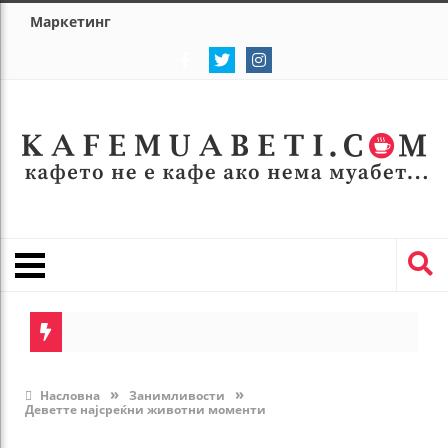
Маркетинг
Ако имате п
Пристигна п
»
»
Насловна
Занимливости
Деветте најсреќни животни моменти
Дали Теа Та