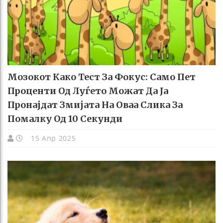
Мозокот Како Тест За Фокус: Само Пет
Проценти Од Луѓето Можат Да Ја
Пронајдат Змијата На Оваа Слика За
Помалку Од 10 Секунди
15 Апр 2025