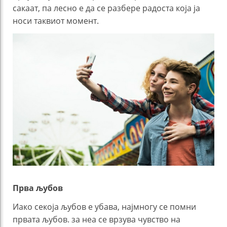
сакаат, па лесно е да се разбере радоста која ја
носи таквиот момент.
Прва љубов
Иако секоја љубов е убава, најмногу се помни
првата љубов. за неа се врзува чувство на