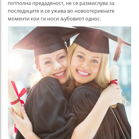
потполна предаденост, не се размислува за
последиците и се ужива во новооткриените
моменти кои ги носи љубовиот однос.