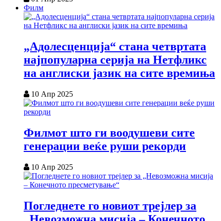
Филм
„Адолесценција“ стана четвртата
најпопуларна серија на Нетфликс
на англиски јазик на сите времиња
10 Апр 2025
Филмот што ги воодушеви сите
генерации веќе руши рекорди
10 Апр 2025
Погледнете го новиот трејлер за
„Невозможна мисија – Конечното