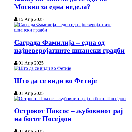
Москва за една недела?
15 Апр 2025
Саграда Фамилија – една од
најневеројатните шпански градби
01 Апр 2025
Што да се види во Фетије
01 Апр 2025
Островот Паксос – љубовниот рај
на богот Посејдон
01 Апр 2025