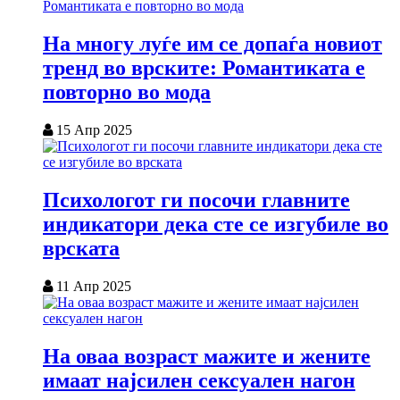
На многу луѓе им се допаѓа новиот
тренд во врските: Романтиката е
повторно во мода
15 Апр 2025
Психологот ги посочи главните
индикатори дека сте се изгубиле во
врската
11 Апр 2025
На оваа возраст мажите и жените
имаат најсилен сексуален нагон