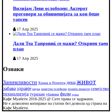
Вилијам Леви ослободен: Актерот
проговори за обвиненијата за кои беше
уапсен
17 Апр 2025
Дали Теа Таировиќ се мажи? Откриен таен
план
17 Апр 2025
Ознаки
живот
Занимливости
деца
Храна и Рецепти
забава
здравје
семејство
наука
паметни телефони
познати личности
технологија
филм
туризам
убавина
храна
Кафе Муабети 2018-2025 @ Сите права се задржани.
Не е дозволено копирање на статии без дозвола од страна на
Кафе Муабети.