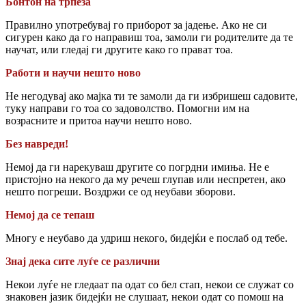
Бонтон на трпеза
Правилно употребувај го приборот за јадење. Ако не си
сигурен како да го направиш тоа, замоли ги родителите да те
научат, или гледај ги другите како го прават тоа.
Работи и научи нешто ново
Не негодувај ако мајка ти те замоли да ги избришеш садовите,
туку направи го тоа со задоволство. Помогни им на
возрасните и притоа научи нешто ново.
Б
ез навреди!
Немој да ги нарекуваш другите со погрдни имиња. Не е
пристојно на некого да му речеш глупав или неспретен, ако
нешто погреши. Воздржи се од неубави зборови.
Немој да се тепаш
Многу е неубаво да удриш некого, бидејќи е послаб од тебе.
Знај дека сите луѓе се различни
Некои луѓе не гледаат па одат со бел стап, некои се служат со
знаковен јазик бидејќи не слушаат, некои одат со помош на