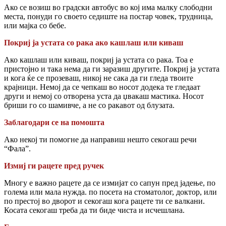
Ако се возиш во градски автобус во кој има малку слободни
места, понуди го своето седиште на постар човек, трудница,
или мајка со бебе.
Покриј ја устата со рака ако кашлаш или киваш
Ако кашлаш или киваш, покриј ја устата со рака. Тоа е
пристојно и така нема да ги заразиш другите. Покриј ја устата
и кога ќе се прозеваш, никој не сака да ги гледа твоите
крајници. Немој да се чепкаш во носот додека те гледаат
други и немој со отворена уста да џвакаш мастика. Носот
бриши го со шамивче, а не со ракавот од
блузата.
Заблагодари се на помошта
Ако некој ти помогне да направиш нешто секогаш речи
“Фала”.
Измиј ги рацете пред ручек
Многу е важно рацете да се измијат со сапун пред јадење, по
голема или мала нужда. по посета на стоматолог, доктор, или
по престој во дворот и секогаш кога рацете ти се валкани.
Косата секогаш треба да ти биде чиста и исчешлана.