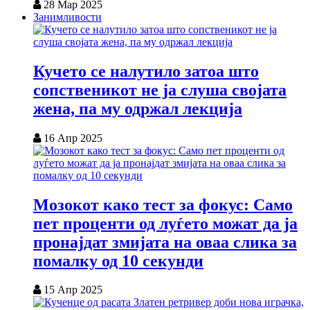
28 Мар 2025
Занимливости
Кучето се налутило затоа што
сопственикот не ја слуша својата
жена, па му одржал лекција
16 Апр 2025
Мозокот како тест за фокус: Само
пет проценти од луѓето можат да ја
пронајдат змијата на оваа слика за
помалку од 10 секунди
15 Апр 2025