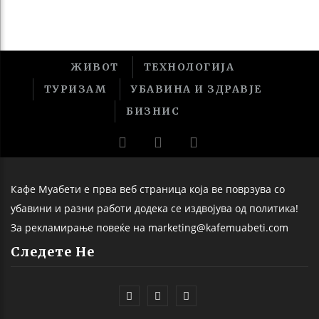
ЖИВОТ
ТЕХНОЛОГИЈА
ТУРИЗАМ
УБАВИНА И ЗДРАВЈЕ
БИЗНИС
Кафе Муабети е прва веб страница која ве поврзува со
убавини и разни работи додека се издвојува од политика!
За рекламирање повеќе на marketing@kafemuabeti.com
Следете Не