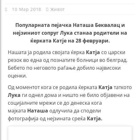
10 Мар 2018
Живот
Популарната пејачка Наташа Беквалац и
нејзиниот сопруг Лука станаа родители на
ќерката Катје на 28 февруари.
Нашата ја родила својата ќерка
Катја
со царски
резок во една од познатите болници во белград.
Бебето по неговото раѓање добило највисоки
оценки.
Од моментот кога се родила ќерката
Катја
таткото
Лука
ги однел дома и ништо не било објавени на
социјалните мрежи се до денеска кога
мајката
Наташа
одлучила да сподели
фотографија од нејзината среќа
Катја.