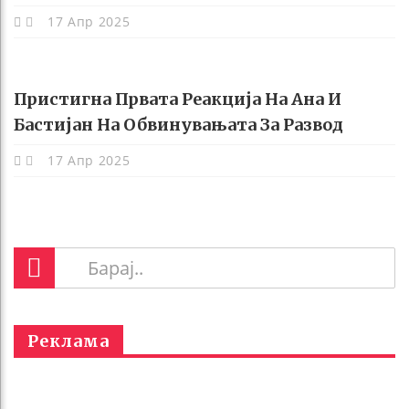
17 Апр 2025
Пристигна Првата Реакција На Ана И
Бастијан На Обвинувањата За Развод
17 Апр 2025
Реклама