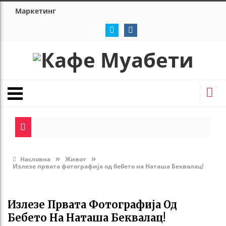
Маркетинг
»
»
Насловна
Живот
Излезе првата фотографија од бебето на Наташа Беквалац!
Излезе Првата Фотографија Од
Бебето На Наташа Беквалац!