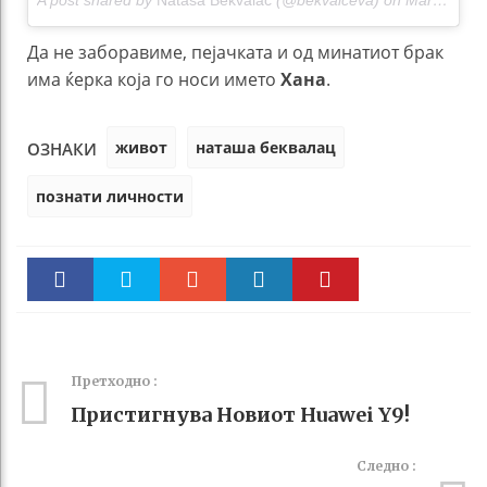
A post shared by
Nataša Bekvalac
(@bekvalceva) on
Mar 9, 2018 at 3:08am PST
Да не заборавиме, пејачката и од минатиот брак
има ќерка која го носи името
Хана
.
живот
наташа беквалац
ОЗНАКИ
познати личности
Faceboo
Twitter
Stumble
linkedin
Pinteres
k
t
Претходно :
Пристигнува Новиот Huawei Y9!
Следно :