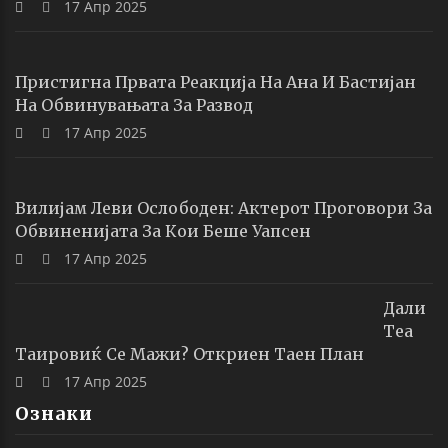
17 Апр 2025
Пристигна Првата Реакција На Ана И Бастијан
На Обвинувањата За Развод
17 Апр 2025
Вилијам Леви Ослободен: Актерот Проговори За
Обвиненијата За Кои Беше Уапсен
17 Апр 2025
Дали
Теа
Таировиќ Се Мажи? Откриен Таен План
17 Апр 2025
Ознаки