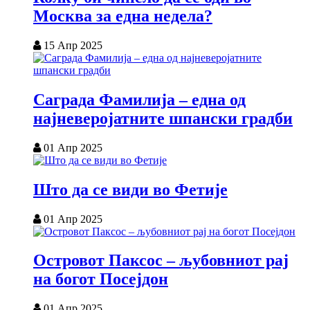
Москва за една недела?
15 Апр 2025
Саграда Фамилија – една од
најневеројатните шпански градби
01 Апр 2025
Што да се види во Фетије
01 Апр 2025
Островот Паксос – љубовниот рај
на богот Посејдон
01 Апр 2025