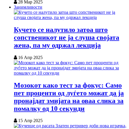
28 Мар 2025
Занимливости
Кучето се налутило затоа што
сопственикот не ја слуша својата
жена, па му одржал лекција
16 Апр 2025
Мозокот како тест за фокус: Само
пет проценти од луѓето можат да ја
пронајдат змијата на оваа слика за
помалку од 10 секунди
15 Апр 2025