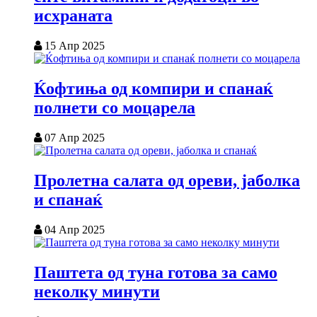
исхраната
15 Апр 2025
Ќофтиња од компири и спанаќ
полнети со моцарела
07 Апр 2025
Пролетна салата од ореви, јаболка
и спанаќ
04 Апр 2025
Паштета од туна готова за само
неколку минути