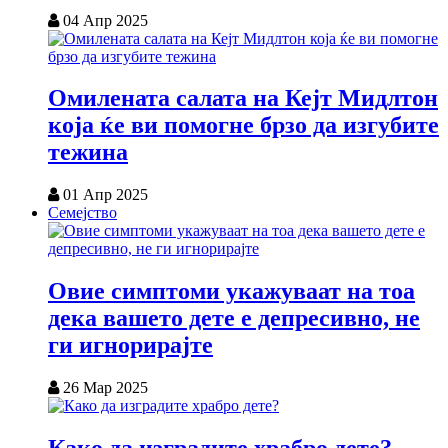
04 Апр 2025
Омилената салата на Кејт Мидлтон
која ќе ви помогне брзо да изгубите
тежина
01 Апр 2025
Семејство
Овие симптоми укажуваат на тоа
дека вашето дете е депресивно, не
ги игнорирајте
26 Мар 2025