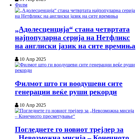
Филм
„Адолесценција“ стана четвртата
најпопуларна серија на Нетфликс
на англиски јазик на сите времиња
10 Апр 2025
Филмот што ги воодушеви сите
генерации веќе руши рекорди
10 Апр 2025
Погледнете го новиот трејлер за
„Невозможна мисија – Конечното