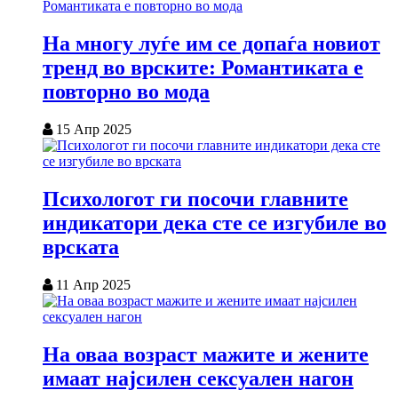
На многу луѓе им се допаѓа новиот
тренд во врските: Романтиката е
повторно во мода
15 Апр 2025
Психологот ги посочи главните
индикатори дека сте се изгубиле во
врската
11 Апр 2025
На оваа возраст мажите и жените
имаат најсилен сексуален нагон