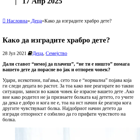
| 17 Апр 2025
Насловна
»
Деца
»
Како да изградите храбро дете?
Како да изградите храбро дете?
28 Јул 2021
Деца
,
Семејство
Дали ставот “немој да плачеш”, “не ти е ништо” помага
вашето дете да порасне во јак и отпорен човек?
Удари, исекотини, паѓања, сето тоа е “нормална” појава која
ги следи децата во растот. За тоа како вие реагирате во такви
ситуации, зависи во каков човек ќе израсне вашето дете .Ако
вие како родител не ја признаете болката кај детето, го учите
да дека е добро и кога не е, тоа на ист начин ќе реагира кога
другите чувствуваат болка. Најдобриот начин детето да
изгради отпорност е озбилно да го прифати чувството на
болка.