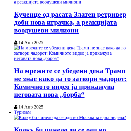
Кученце од расата Златен ретривер
доби нова играчка, а реакцијата
воодушеви милиони
14 Апр 2025
На мрежите се убедени дека Трамп
не знае како да го затвори чадорот:
Комичното видео ја прикажува
неговата нова „борба“
14 Апр 2025
Туризам
Колку би чинело да се оди во