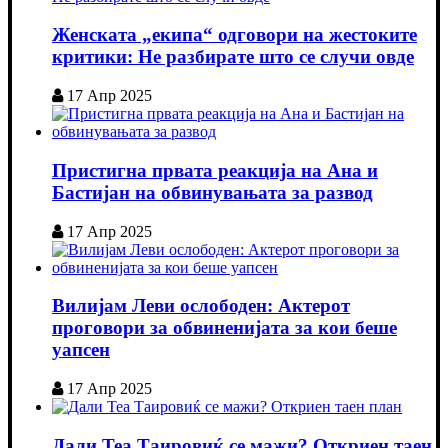
Женската „екипа“ одговори на жестоките
критики: Не разбирате што се случи овде
17 Апр 2025
Пристигна првата реакција на Ана и
Бастијан на обвинувањата за развод
17 Апр 2025
Вилијам Леви ослободен: Актерот
проговори за обвиненијата за кои беше
уапсен
17 Апр 2025
Дали Теа Таировиќ се мажи? Откриен таен