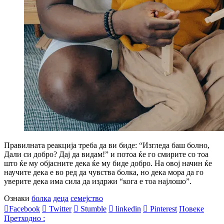
Правилната реакција треба да ви биде: “Изгледа баш болно,
Дали си добро? Дај да видам!” и потоа ќе го смирите со тоа
што ќе му објасните дека ќе му биде добро. На овој начин ќе
научите дека е во ред да чувства болка, но дека мора да го
уверите дека има сила да издржи “кога е тоа најлошо”.
Ознаки
болка
деца
семејство
Facebook
Twitter
Stumble
linkedin
Pinterest
Повеке
Претходно :