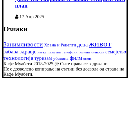
план
17 Апр 2025
Ознаки
живот
Занимливости
деца
Храна и Рецепти
забава
здравје
семејство
наука
паметни телефони
познати личности
технологија
филм
туризам
убавина
храна
Кафе Муабети 2018-2025 @ Сите права се задржани.
Не е дозволено копирање на статии без дозвола од страна на
Кафе Муабети.