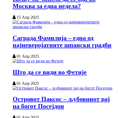
Москва за една недела?
15 Апр 2025
Саграда Фамилија – една од
најневеројатните шпански градби
01 Апр 2025
Што да се види во Фетије
01 Апр 2025
Островот Паксос – љубовниот рај
на богот Посејдон
01 Апр 2025