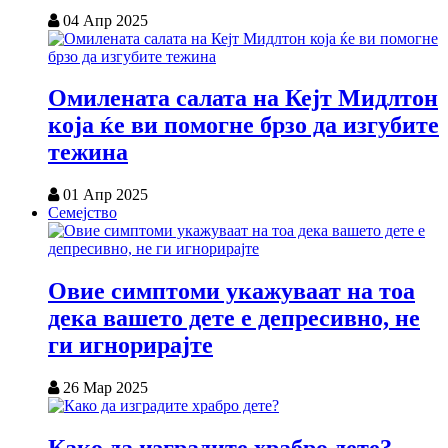
04 Апр 2025
Омилената салата на Кејт Мидлтон
која ќе ви помогне брзо да изгубите
тежина
01 Апр 2025
Семејство
Овие симптоми укажуваат на тоа
дека вашето дете е депресивно, не
ги игнорирајте
26 Мар 2025