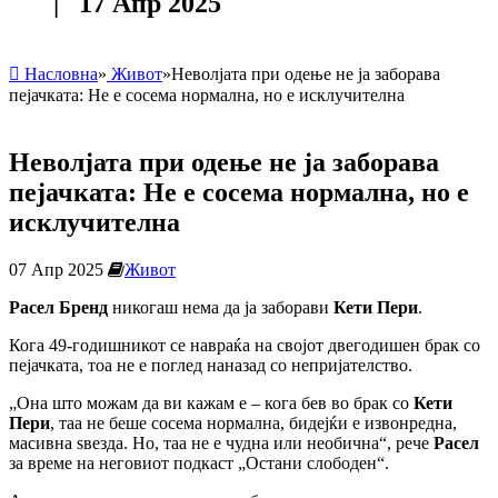
| 17 Апр 2025
Насловна
»
Живот
»
Неволјата при одење не ја заборава
пејачката: Не е сосема нормална, но е исклучителна
Неволјата при одење не ја заборава
пејачката: Не е сосема нормална, но е
исклучителна
07 Апр 2025
Живот
Расел Бренд
никогаш нема да ја заборави
Кети Пери
.
Кога 49-годишникот се навраќа на својот двегодишен брак со
пејачката, тоа не е поглед наназад со непријателство.
„Она што можам да ви кажам е – кога бев во брак со
Кети
Пери
, таа не беше сосема нормална, бидејќи е извонредна,
масивна ѕвезда. Но, таа не е чудна или необична“, рече
Расел
за време на неговиот подкаст „Остани слободен“.