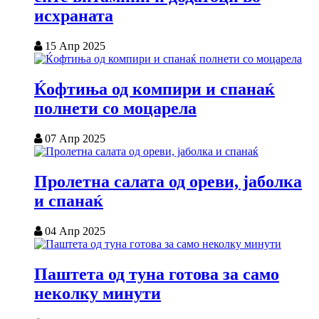
исхраната
15 Апр 2025
Ќофтиња од компири и спанаќ
полнети со моцарела
07 Апр 2025
Пролетна салата од ореви, јаболка
и спанаќ
04 Апр 2025
Паштета од туна готова за само
неколку минути