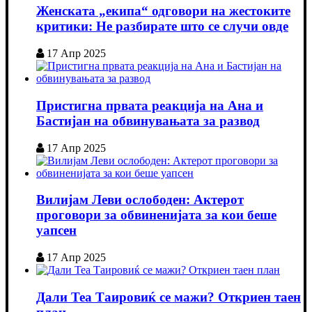
Женската „екипа“ одговори на жестоките
критики: Не разбирате што се случи овде
17 Апр 2025
Пристигна првата реакција на Ана и
Бастијан на обвинувањата за развод
17 Апр 2025
Вилијам Леви ослободен: Актерот
проговори за обвиненијата за кои беше
уапсен
17 Апр 2025
Дали Теа Таировиќ се мажи? Откриен таен