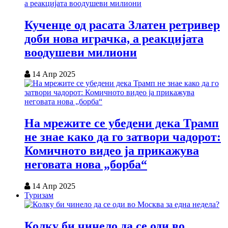
Кученце од расата Златен ретривер
доби нова играчка, а реакцијата
воодушеви милиони
14 Апр 2025
На мрежите се убедени дека Трамп
не знае како да го затвори чадорот:
Комичното видео ја прикажува
неговата нова „борба“
14 Апр 2025
Туризам
Колку би чинело да се оди во