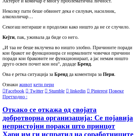
Актерот и комичар е многу проблематична личност.
Неколку пати беше обвинет дека е силувач, насилник,
алкохоличар…
Секогаш негираше и продолжи како ништо да не се случило.
Кејти
, пак, уживала да биде со него.
„И таа не беше вклучена во ништо злобно. Причините поради
кои бракот не функционира се нормалните човечки причини
поради кои браковите не функционираат, а јас немам ништо
друго освен почит кон неа“, додаде
Бренд
.
Ова е ретка ситуација за
Бренд
да коментира за
Пери
.
Ознаки
живот
кети пери
Facebook
Twitter
Stumble
linkedin
Pinterest
Повеке
Претходно :
Откако се откажа од својата
добротворна организација: Се појавија
непристојни пораки што принцот
Хари им ги испратил на соработниците