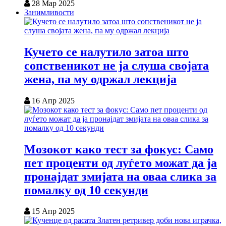
28 Мар 2025
Занимливости
Кучето се налутило затоа што
сопственикот не ја слуша својата
жена, па му одржал лекција
16 Апр 2025
Мозокот како тест за фокус: Само
пет проценти од луѓето можат да ја
пронајдат змијата на оваа слика за
помалку од 10 секунди
15 Апр 2025