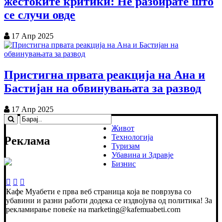
жестоките критики: Не разбирате што
се случи овде
17 Апр 2025
Пристигна првата реакција на Ана и
Бастијан на обвинувањата за развод
17 Апр 2025
Живот
Технологија
Реклама
Туризам
Убавина и Здравје
Бизнис
Кафе Муабети е прва веб страница која ве поврзува со
убавини и разни работи додека се издвојува од политика! За
рекламирање повеќе на marketing@kafemuabeti.com