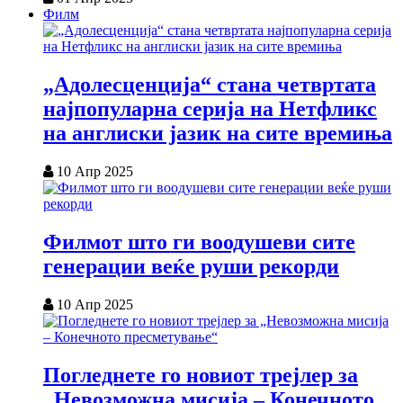
Филм
„Адолесценција“ стана четвртата
најпопуларна серија на Нетфликс
на англиски јазик на сите времиња
10 Апр 2025
Филмот што ги воодушеви сите
генерации веќе руши рекорди
10 Апр 2025
Погледнете го новиот трејлер за
„Невозможна мисија – Конечното