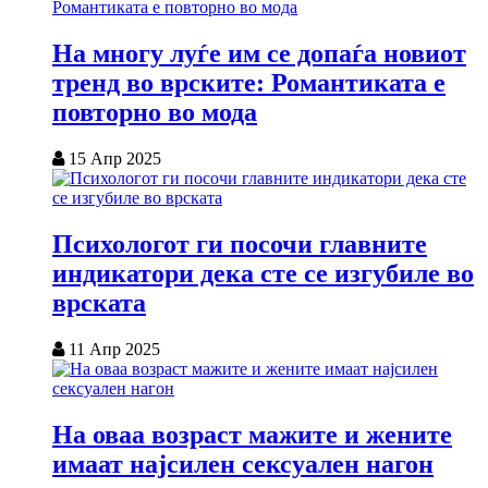
На многу луѓе им се допаѓа новиот
тренд во врските: Романтиката е
повторно во мода
15 Апр 2025
Психологот ги посочи главните
индикатори дека сте се изгубиле во
врската
11 Апр 2025
На оваа возраст мажите и жените
имаат најсилен сексуален нагон