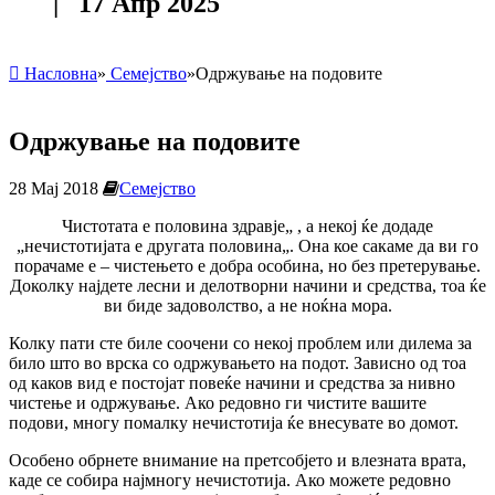
| 17 Апр 2025
Насловна
»
Семејство
»
Одржување на подовите
Одржување на подовите
28 Мај 2018
Семејство
Чистотата е половина здравје„ , а некој ќе додаде
„нечистотијата е другата половина„. Она кое сакаме да ви го
порачаме е – чистењето е добра особина, но без претерување.
Доколку најдете лесни и делотворни начини и средства, тоа ќе
ви биде задоволство, а не ноќна мора.
Колку пати сте биле соочени со некој проблем или дилема за
било што во врска со одржувањето на подот. Зависно од тоа
од каков вид е постојат повеќе начини и средства за нивно
чистење и одржување. Ако редовно ги чистите вашите
подови, многу помалку нечистотија ќе внесувате во домот.
Особено обрнете внимание на претсобјето и влезната врата,
каде се собира најмногу нечистотија. Ако можете редовно