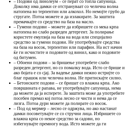
– Подови од линолеум – се перат со топла сапуница.
Доколку има дамки се отстрануваат со челична волна
натопена во терпентин или алкохол. Но немојте грубо да
стругате. Потоа можете и да излакирате. За заштита
премачкајте со средство на база на масло.
– Гумени подови – можете да избришете со мека крпа
натопена во слабо разреден детергент. За полирање
користете емулзија на база на вода или специјално
средство за гумени подови. Не употребувајте средства
на база на восок, терпентин или парафин. На ист начин
ќе ги исчистите и подовите од винил, како и подовите
од битумен.
– Обоени подови – за бришење употребете слабо
разреден детергент, но со помалку вода. Исто се брише и
ако бојата е со сјај. За вадење дамки нежно истријте со
благ прашок или челична волна. Не притискајте силно.
– Бетонските подови – се бришат со влажна крпа. Ако
површината е рапава, не употребувајте сапуница, нема
да можете да ја исперете. За заштита може да употребите
посебен премаз кој потоа лесно се чисти и нема да се
лизга. Потоа дури можете да полирате со восок.
– Под од мермер – лесно се одржува, но ако настанат
дамки посоветувајте се со стручни лица. Избришете со
влажна крпа со некое средство за садови, но
избегнувајте премногу вода. Исто можете да ги