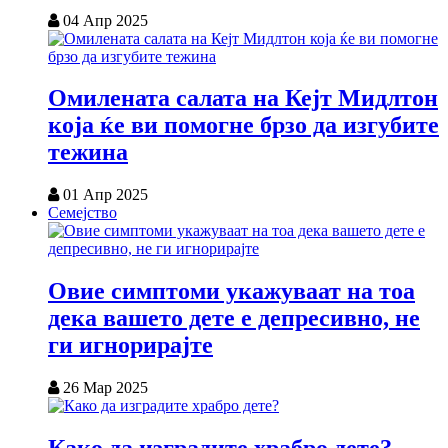
04 Апр 2025
Омилената салата на Кејт Мидлтон
која ќе ви помогне брзо да изгубите
тежина
01 Апр 2025
Семејство
Овие симптоми укажуваат на тоа
дека вашето дете е депресивно, не
ги игнорирајте
26 Мар 2025