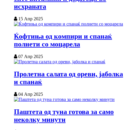
исхраната
15 Апр 2025
Ќофтиња од компири и спанаќ
полнети со моцарела
07 Апр 2025
Пролетна салата од ореви, јаболка
и спанаќ
04 Апр 2025
Паштета од туна готова за само
неколку минути