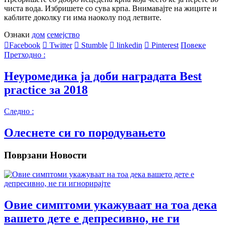
чиста вода. Избришете со сува крпа. Внимавајте на жиците и
каблите доколку ги има наоколу под летвите.
Ознаки
дом
семејство
Facebook
Twitter
Stumble
linkedin
Pinterest
Повеке
Претходно :
Неуромедика ја доби наградата Best
practice за 2018
Следно :
Олеснете си го породувањето
Поврзани Новости
Овие симптоми укажуваат на тоа дека
вашето дете е депресивно, не ги