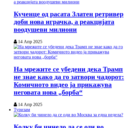
Кученце од расата Златен ретривер
доби нова играчка, а реакцијата
воодушеви милиони
14 Апр 2025
На мрежите се убедени дека Трамп
не знае како да го затвори чадорот:
Комичното видео ја прикажува
неговата нова „борба“
14 Апр 2025
Туризам
Колку би чинело да се оди во