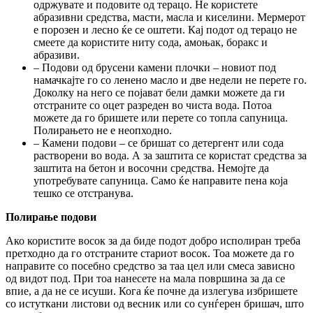
одржувате и подовите од терацо. Не користете
абразивни средства, масти, масла и киселини. Мермерот
е порозен и лесно ќе се оштети. Кај подот од терацо не
смеете да користите ниту сода, амоњак, боракс и
абразиви.
– Подови од брусени камени плочки – новиот под
намачкајте го со ленено масло и две недели не перете го.
Доколку на него се појават бели дамки можете да ги
отстраните со оцет разреден во чиста вода. Потоа
можете да го бришете или перете со топла сапуница.
Полирањето не е неопходно.
– Камени подови – се бришат со детергент или сода
растворени во вода. А за заштита се користат средства за
заштита на бетон и восочни средства. Немојте да
употребувате сапуница. Само ќе направите пена која
тешко се отстранува.
Полирање подови
Ако користите восок за да биде подот добро исполиран треба
претходно да го отстраните стариот восок. Тоа можете да го
направите со посебно средство за таа цел или смеса зависно
од видот под. При тоа нанесете на мала површина за да се
впие, а да не се исуши. Кога ќе почне да излегува избришете
со истуткани листови од весник или со сунѓерен бришач, што