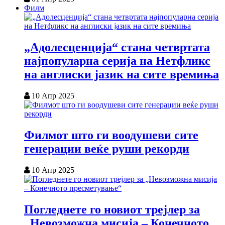
Филм
„Адолесценција“ стана четвртата
најпопуларна серија на Нетфликс
на англиски јазик на сите времиња
10 Апр 2025
Филмот што ги воодушеви сите
генерации веќе руши рекорди
10 Апр 2025
Погледнете го новиот трејлер за
„Невозможна мисија – Конечното