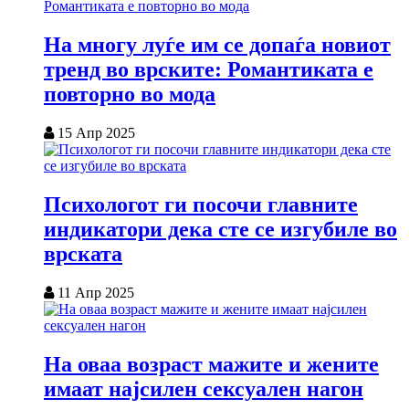
На многу луѓе им се допаѓа новиот
тренд во врските: Романтиката е
повторно во мода
15 Апр 2025
Психологот ги посочи главните
индикатори дека сте се изгубиле во
врската
11 Апр 2025
На оваа возраст мажите и жените
имаат најсилен сексуален нагон