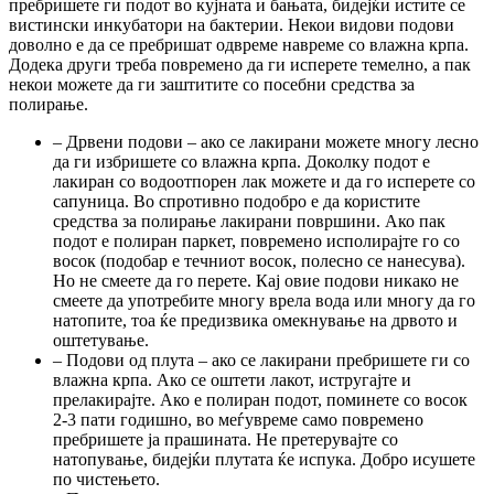
пребришете ги подот во кујната и бањата, бидејќи истите се
вистински инкубатори на бактерии. Некои видови подови
доволно е да се пребришат одвреме навреме со влажна крпа.
Додека други треба повремено да ги исперете темелно, а пак
некои можете да ги заштитите со посебни средства за
полирање.
– Дрвени подови – ако се лакирани можете многу лесно
да ги избришете со влажна крпа. Доколку подот е
лакиран со водоотпорен лак можете и да го исперете со
сапуница. Во спротивно подобро е да користите
средства за полирање лакирани површини. Ако пак
подот е полиран паркет, повремено исполирајте го со
восок (подобар е течниот восок, полесно се нанесува).
Но не смеете да го перете. Кај овие подови никако не
смеете да употребите многу врела вода или многу да го
натопите, тоа ќе предизвика омекнување на дрвото и
оштетување.
– Подови од плута – ако се лакирани пребришете ги со
влажна крпа. Ако се оштети лакот, истругајте и
прелакирајте. Ако е полиран подот, поминете со восок
2-3 пати годишно, во меѓувреме само повремено
пребришете ја прашината. Не претерувајте со
натопување, бидејќи плутата ќе испука. Добро исушете
по чистењето.