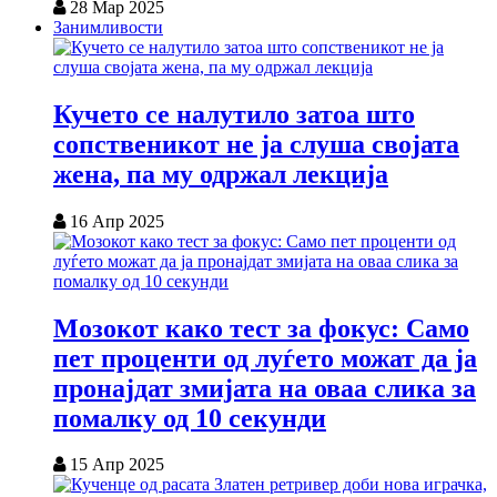
28 Мар 2025
Занимливости
Кучето се налутило затоа што
сопственикот не ја слуша својата
жена, па му одржал лекција
16 Апр 2025
Мозокот како тест за фокус: Само
пет проценти од луѓето можат да ја
пронајдат змијата на оваа слика за
помалку од 10 секунди
15 Апр 2025