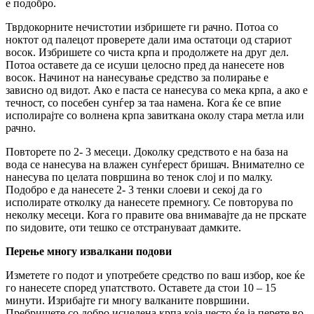
е подобро.
Тврдокорните нечистотии избришете ги рачно. Потоа со
ноктот од палецот проверете дали има остатоци од стариот
восок. Избришете со чиста крпа и продолжете на друг дел.
Потоа оставете да се исуши целосно пред да нанесете нов
восок. Начинот на нанесување средство за полирање е
зависно од видот. Ако е паста се нанесува со мека крпа, а ако е
течност, со посебен сунѓер за таа намена. Кога ќе се впие
исполирајте со волнена крпа завиткана околу стара метла или
рачно.
Повторете по 2- 3 месеци. Доколку средството е на база на
вода се нанесува на влажен сунѓерест бришач. Внимателно се
нанесува по целата површина во тенок слој и по малку.
Подобро е да нанесете 2- 3 тенки слоеви и секој да го
исполирате отколку да нанесете премногу. Се повторува по
неколку месеци. Кога го правите ова внимавајте да не прскате
по ѕидовите, оти тешко се отстрануваат дамките.
Перење многу извалкани подови
Изметете го подот и употребете средство по ваш избор, кое ќе
го нанесете според упатството. Оставете да стои 10 – 15
минути. Изрибајте ги многу валканите површини.
Пребришете со добро исцедена крпа која често ќе ја перете во