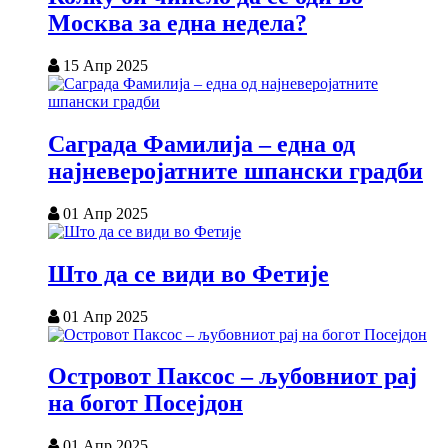
Москва за една недела?
15 Апр 2025
Саграда Фамилија – една од
најневеројатните шпански градби
01 Апр 2025
Што да се види во Фетије
01 Апр 2025
Островот Паксос – љубовниот рај
на богот Посејдон
01 Апр 2025