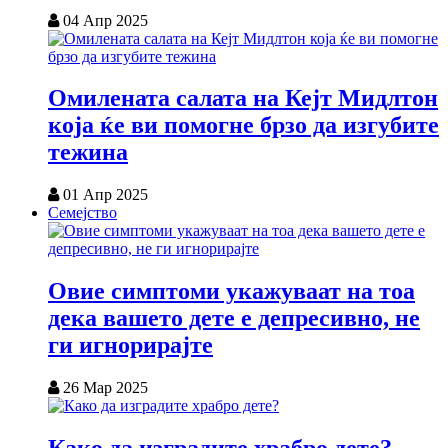
04 Апр 2025
Омилената салата на Кејт Мидлтон
која ќе ви помогне брзо да изгубите
тежина
01 Апр 2025
Семејство
Овие симптоми укажуваат на тоа
дека вашето дете е депресивно, не
ги игнорирајте
26 Мар 2025