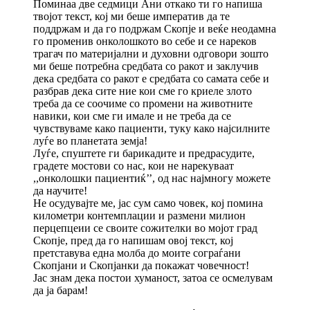
Поминаа две седмици Ани откако ти го напиша
твојот текст, кој ми беше императив да те
поддржам и да го подржам Скопје и веќе неодамна
го променив онколошкото во себе и се нареков
трагач по материјални и духовни одговори зошто
ми беше потребна средбата со ракот и заклучив
дека средбата со ракот е средбата со самата себе и
разбрав дека сите ние кои сме го криеле злото
треба да се соочиме со промени на животните
навики, кои сме ги имале и не треба да се
чувствуваме како пациенти, туку како најсилните
луѓе во планетата земја!
Луѓе, спуштете ги барикадите и предрасудите,
градете мостови со нас, кои не нарекуваат
,,онколошки пациентиќ’’, од нас најмногу можете
да научите!
Не осудувајте ме, јас сум само човек, кој помина
километри контемплации и размени милион
перцепцеии се своите сожителки во мојот град
Скопје, пред да го напишам овој текст, кој
претставува една молба до моите сограѓани
Скопјани и Скопјанки да покажат човечност!
Јас знам дека постои хуманост, затоа се осмелувам
да ја барам!