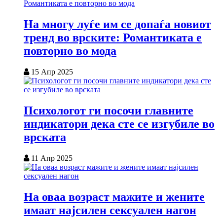
На многу луѓе им се допаѓа новиот
тренд во врските: Романтиката е
повторно во мода
15 Апр 2025
Психологот ги посочи главните
индикатори дека сте се изгубиле во
врската
11 Апр 2025
На оваа возраст мажите и жените
имаат најсилен сексуален нагон