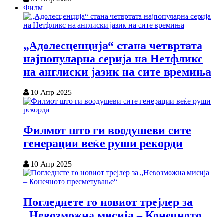
Филм
„Адолесценција“ стана четвртата
најпопуларна серија на Нетфликс
на англиски јазик на сите времиња
10 Апр 2025
Филмот што ги воодушеви сите
генерации веќе руши рекорди
10 Апр 2025
Погледнете го новиот трејлер за
„Невозможна мисија – Конечното