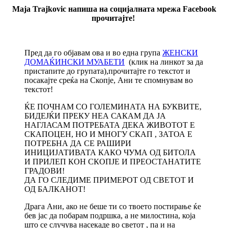
Maja Trajkovic напиша на социјалната мрежа Facebook
прочитајте!
Пред да го објавам ова и во една група
ЖЕНСКИ
ДОМАЌИНСКИ МУАБЕТИ
(клик на линкот за да
пристапите до групата),прочитајте го текстот и
посакајте среќа на Скопје, Ани те спомнувам во
текстот!
ЌЕ ПОЧНАМ СО ГОЛЕМИНАТА НА БУКВИТЕ,
БИДЕЈЌИ ПРЕКУ НЕА САКАМ ДА ЈА
НАГЛАСАМ ПОТРЕБАТА ДЕКА ЖИВОТОТ Е
СКАПОЦЕН, НО И МНОГУ СКАП , ЗАТОА Е
ПОТРЕБНА ДА СЕ РАШИРИ
ИНИЦИЈАТИВАТА КАКО ЧУМА ОД БИТОЛА
И ПРИЛЕП КОН СКОПЈЕ И ПРЕОСТАНАТИТЕ
ГРАДОВИ!
ДА ГО СЛЕДИМЕ ПРИМЕРОТ ОД СВЕТОТ И
ОД БАЛКАНОТ!
Драга Ани, ако не беше ти со твоето постирање ќе
бев јас да побарам подршка, а не милостина, која
што се случува насекаде во светот , па и на