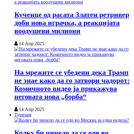
Кученце од расата Златен ретривер
доби нова играчка, а реакцијата
воодушеви милиони
14 Апр 2025
На мрежите се убедени дека Трамп
не знае како да го затвори чадорот:
Комичното видео ја прикажува
неговата нова „борба“
14 Апр 2025
Туризам
Колку би чинело да се оди во