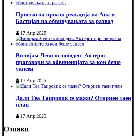
Пристигна првата реакција на Ана и
Бастијан на обвинувањата за развод
17 Апр 2025
Вилијам Леви ослободен: Актерот
проговори за обвиненијата за кои беше
уапсен
17 Апр 2025
Дали Теа Таировиќ се мажи? Откриен таен
план
17 Апр 2025
Ознаки