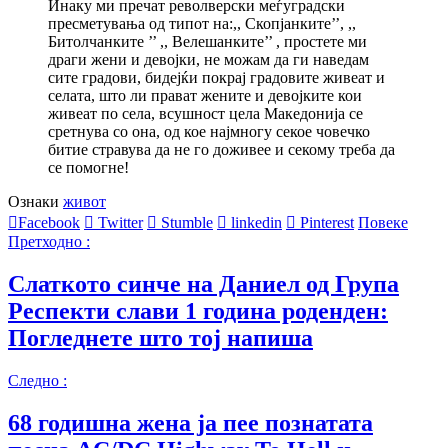
Инаку ми пречат револверски меѓуградски
пресметувања од типот на:,, Скопјанките’’, ,,
Битолчанките ’’ ,, Велешанките’’ , простете ми
драги жени и девојки, не можам да ги наведам
сите градови, бидејќи покрај градовите живеат и
селата, што ли прават жените и девојките кои
живеат по села, всушност цела Македонија се
сретнува со она, од кое најмногу секое човечко
битие стравува да не го доживее и секому треба да
се помогне!
Ознаки
живот
Facebook
Twitter
Stumble
linkedin
Pinterest
Повеке
Претходно :
Слаткото синче на Даниел од Група
Респекти слави 1 година роденден:
Погледнете што тој напиша
Следно :
68 годишна жена ја пее познатата