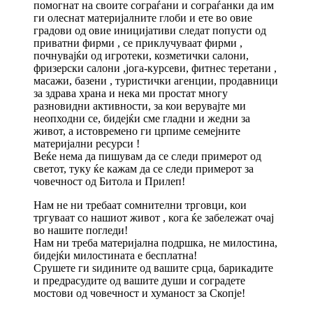
помогнат на своите сограѓани и сограѓанки да им
ги олеснат материјалните глоби и ете во овие
градови од овие иницијативи следат попусти од
приватни фирми , се приклучуваат фирми ,
почнувајќи од игротеки, козметички салони,
фризерски салони ,јога-курсеви, фитнес теретани ,
масажи, базени , туристички агенции, продавници
за здрава храна и нека ми простат многу
разновидни активности, за кои верувајте ми
неопходни се, бидејќи сме гладни и жедни за
живот, а истовремено ги црпиме семејните
материјални ресурси !
Веќе нема да пишувам да се следи примерот од
светот, туку ќе кажам да се следи примерот за
човечност од Битола и Прилеп!
Нам не ни требаат сомнителни трговци, кои
тргуваат со нашиот живот , кога ќе забележат очај
во нашите погледи!
Нам ни треба материјална подршка, не милостина,
бидејќи милостината е бесплатна!
Срушете ги ѕидините од вашите срца, барикадите
и предрасудите од вашите души и соградете
мостови од човечност и хуманост за Скопје!