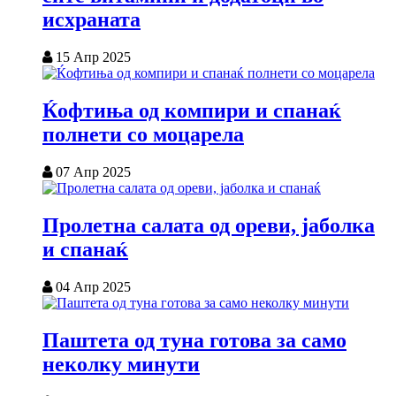
исхраната
15 Апр 2025
Ќофтиња од компири и спанаќ
полнети со моцарела
07 Апр 2025
Пролетна салата од ореви, јаболка
и спанаќ
04 Апр 2025
Паштета од туна готова за само
неколку минути