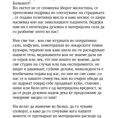
Балканот!
Во светот не се спомнува зборот милостина, се
препознава подршка во олеснување на страдањата
, се подава позитивна мисла и како космос се шири
насмевка кон нас онколошките пациенти, бидејќи
нам ни е неопходна духовна и материјална сила да
го разбиеме злото во нас!
Ние сме тие , кои сме втурнати во оперативни
сали, инфузии, хемотерапии во лекарските темни
кулоари, терапии кои како шила ни ги распаруваат
нашите тела, медикаменти кои не знаеме дали ни
се отров или лек, ете ние ништо не знаеме, дали
сме студии на случаи или пак експерименти, не
шијат и рашиваат, губиме делови, инвалидноста е
вообичаена појава кај нас, но ние не сме сами ,со
нас се и нашите семејства, кои во очајни обиди да
не задржат покрај себе продаваат куќи, станови ,
ниви или било што е од материјална вредност, за
да се роди духовна надеж дека ќе продолжиме да
чекориме заедно со нив!
Ни велат да живееме ко билки, да го чуваме
спокојот, а како да го сочуваме кога нашите
животи се претвараат во материјални расходи од