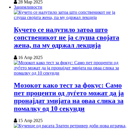
28 Мар 2025
Занимливости
Кучето се налутило затоа што
сопственикот не ја слуша својата
жена, па му одржал лекција
16 Апр 2025
Мозокот како тест за фокус: Само
пет проценти од луѓето можат да ја
пронајдат змијата на оваа слика за
помалку од 10 секунди
15 Апр 2025