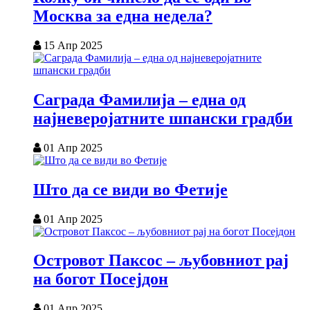
Москва за една недела?
15 Апр 2025
Саграда Фамилија – една од
најневеројатните шпански градби
01 Апр 2025
Што да се види во Фетије
01 Апр 2025
Островот Паксос – љубовниот рај
на богот Посејдон
01 Апр 2025