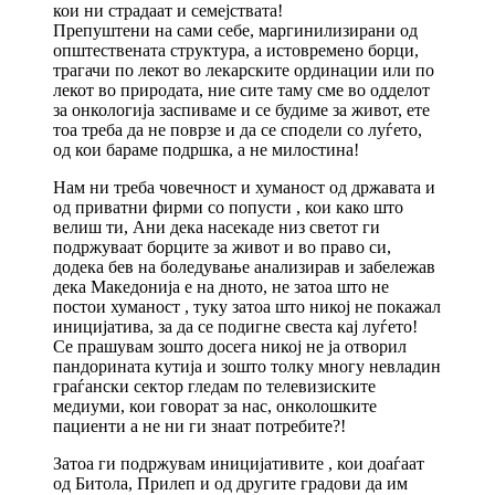
кои ни страдаат и семејствата!
Препуштени на сами себе, маргинилизирани од
општествената структура, а истовремено борци,
трагачи по лекот во лекарските ординации или по
лекот во природата, ние сите таму сме во одделот
за онкологија заспиваме и се будиме за живот, ете
тоа треба да не поврзе и да се сподели со луѓето,
од кои бараме подршка, а не милостина!
Нам ни треба човечност и хуманост од државата и
од приватни фирми со попусти , кои како што
велиш ти, Ани дека насекаде низ светот ги
подржуваат борците за живот и во право си,
додека бев на боледување анализирав и забележав
дека Македонија е на дното, не затоа што не
постои хуманост , туку затоа што никој не покажал
иницијатива, за да се подигне свеста кај луѓето!
Се прашувам зошто досега никој не ја отворил
пандорината кутија и зошто толку многу невладин
граѓански сектор гледам по телевизиските
медиуми, кои говорат за нас, онколошките
пациенти а не ни ги знаат потребите?!
Затоа ги подржувам иницијативите , кои доаѓаат
од Битола, Прилеп и од другите градови да им