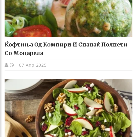
Ќофтиња Од Компири И Спанаќ Полнети
Со Моцарела
07 Апр 2025