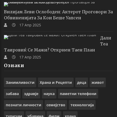
Вилијам Леви Ослободен: Актерот Проговори За
Обвиненијата За Кои Беше Уапсен
17 Апр 2025
Дали
Теа
Таировиќ Се Мажи? Откриен Таен План
17 Апр 2025
Ознаки
Занимливости
Храна и Рецепти
деца
живот
забава
здравје
наука
паметни телефони
познати личности
семејство
технологија
туризам
убавина
филм
храна