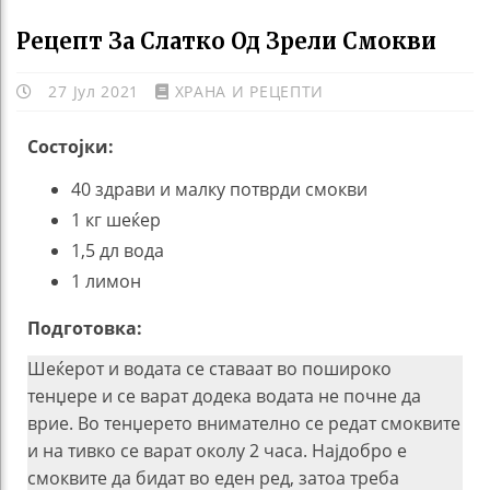
Рецепт За Слатко Од Зрели Смокви
27 Јул 2021
ХРАНА И РЕЦЕПТИ
Состојки:
40 здрави и малку потврди смокви
1 кг шеќер
1,5 дл вода
1 лимон
Подготовка:
Шеќерот и водата се ставаат во пошироко
тенџере и се варат додека водата не почне да
врие. Во тенџерето внимателно се редат смоквите
и на тивко се варат околу 2 часа. Најдобро е
смоквите да бидат во еден ред, затоа треба