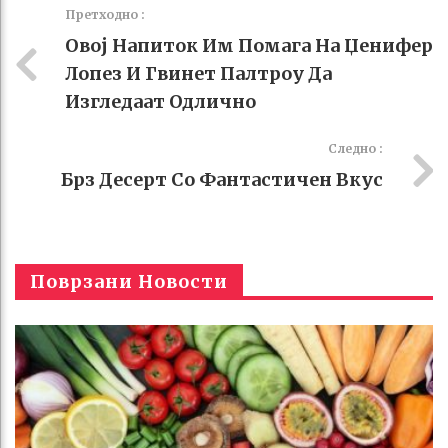
k
t
Претходно :
Овој Напиток Им Помага На Џенифер
Лопез И Гвинет Палтроу Да
Изгледаат Одлично
Следно :
Брз Десерт Со Фантастичен Вкус
Поврзани Новости