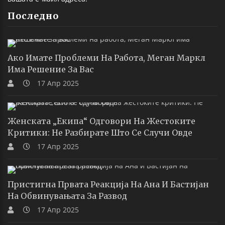
Последно
Ако Имате Проблеми На Работа, Меган Маркл
Има Решение За Вас
17 Апр 2025
Женската „екипа“ Одговори На Жестоките
Критики: Не Разбирате Што Се Случи Овде
17 Апр 2025
Пристигна Првата Реакција На Ана И Бастијан
На Обвинувањата За Развод
17 Апр 2025