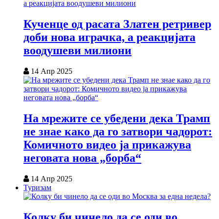
Кученце од расата Златен ретривер
доби нова играчка, а реакцијата
воодушеви милиони
14 Апр 2025
На мрежите се убедени дека Трамп
не знае како да го затвори чадорот:
Комичното видео ја прикажува
неговата нова „борба“
14 Апр 2025
Туризам
Колку би чинело да се оди во