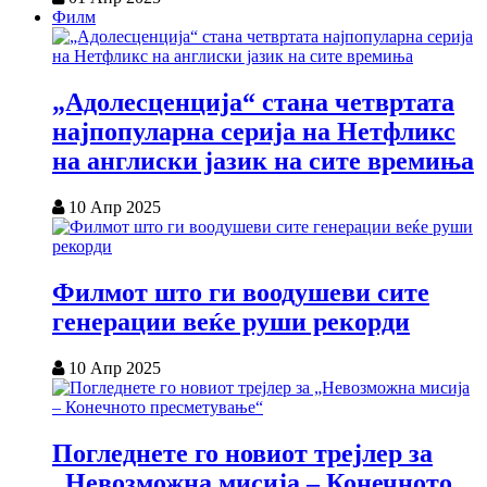
Филм
„Адолесценција“ стана четвртата
најпопуларна серија на Нетфликс
на англиски јазик на сите времиња
10 Апр 2025
Филмот што ги воодушеви сите
генерации веќе руши рекорди
10 Апр 2025
Погледнете го новиот трејлер за
„Невозможна мисија – Конечното