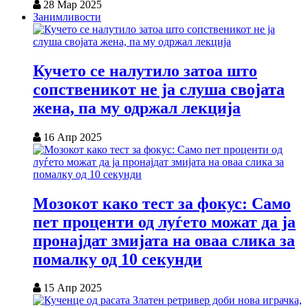
28 Мар 2025
Занимливости
Кучето се налутило затоа што
сопственикот не ја слуша својата
жена, па му одржал лекција
16 Апр 2025
Мозокот како тест за фокус: Само
пет проценти од луѓето можат да ја
пронајдат змијата на оваа слика за
помалку од 10 секунди
15 Апр 2025