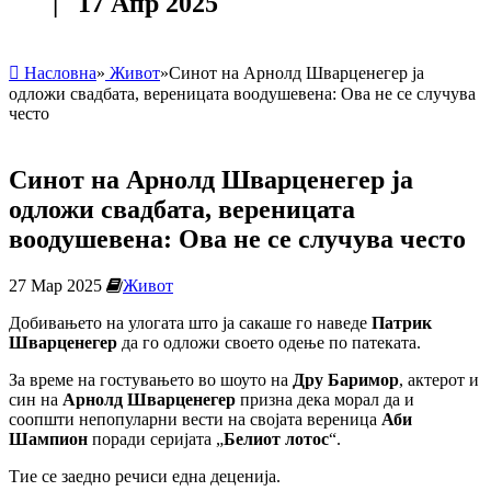
| 17 Апр 2025
Насловна
»
Живот
»
Синот на Арнолд Шварценегер ја
одложи свадбата, вереницата воодушевена: Ова не се случува
често
Синот на Арнолд Шварценегер ја
одложи свадбата, вереницата
воодушевена: Ова не се случува често
27 Мар 2025
Живот
Добивањето на улогата што ја сакаше го наведе
Патрик
Шварценегер
да го одложи своето одење по патеката.
За време на гостувањето во шоуто на
Дру Баримор
, актерот и
син на
Арнолд Шварценегер
призна дека морал да и
соопшти непопуларни вести на својата вереница
Аби
Шампион
поради серијата „
Белиот лотос
“.
Тие се заедно речиси една деценија.