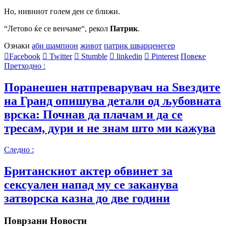
Но, нивниот голем ден се ближи.
“Летово ќе се венчаме“, рекол
Патрик
.
Ознаки
аби шампион
живот
патрик шварценегер
Facebook
Twitter
Stumble
linkedin
Pinterest
Повеке
Претходно :
Поранешен натпреварувач на Ѕвездите
на Гранд опишува детали од љубовната
врска: Почнав да плачам и да се
тресам, дури и не знам што ми кажува
Следно :
Британскиот актер обвинет за
сексуален напад му се заканува
затворска казна до две години
Поврзани Новости