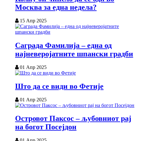
Москва за една недела?
15 Апр 2025
Саграда Фамилија – една од
најневеројатните шпански градби
01 Апр 2025
Што да се види во Фетије
01 Апр 2025
Островот Паксос – љубовниот рај
на богот Посејдон
01 Апр 2025