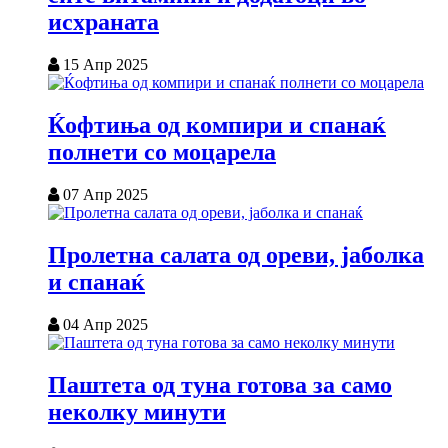
исхраната
15 Апр 2025
Ќофтиња од компири и спанаќ
полнети со моцарела
07 Апр 2025
Пролетна салата од ореви, јаболка
и спанаќ
04 Апр 2025
Паштета од туна готова за само
неколку минути