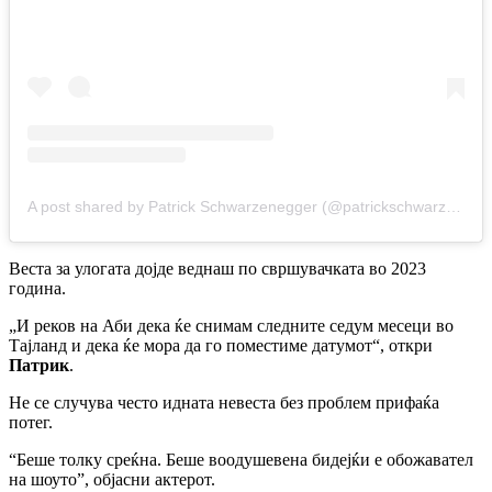
A post shared by Patrick Schwarzenegger (@patrickschwarzenegger)
Веста за улогата дојде веднаш по свршувачката во 2023
година.
„И реков на Аби дека ќе снимам следните седум месеци во
Тајланд и дека ќе мора да го поместиме датумот“, откри
Патрик
.
Не се случува често идната невеста без проблем прифаќа
потег.
“Беше толку среќна. Беше воодушевена бидејќи е обожавател
на шоуто”, објасни актерот.