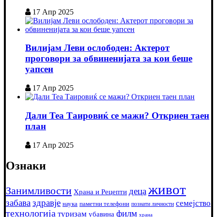
17 Апр 2025
Вилијам Леви ослободен: Актерот
проговори за обвиненијата за кои беше
уапсен
17 Апр 2025
Дали Теа Таировиќ се мажи? Откриен таен
план
17 Апр 2025
Ознаки
живот
Занимливости
деца
Храна и Рецепти
забава
здравје
семејство
наука
паметни телефони
познати личности
технологија
филм
туризам
убавина
храна