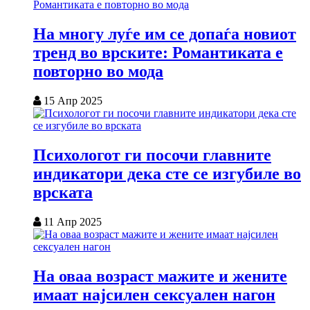
На многу луѓе им се допаѓа новиот
тренд во врските: Романтиката е
повторно во мода
15 Апр 2025
Психологот ги посочи главните
индикатори дека сте се изгубиле во
врската
11 Апр 2025
На оваа возраст мажите и жените
имаат најсилен сексуален нагон