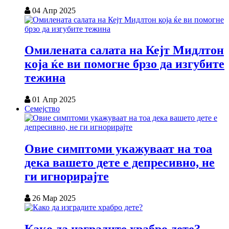
04 Апр 2025
Омилената салата на Кејт Мидлтон
која ќе ви помогне брзо да изгубите
тежина
01 Апр 2025
Семејство
Овие симптоми укажуваат на тоа
дека вашето дете е депресивно, не
ги игнорирајте
26 Мар 2025