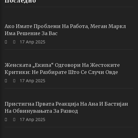
Последно
Ако Имате Проблеми На Работа, Меган Маркл
Има Решение За Вас
17 Апр 2025
Женската „екипа“ Одговори На Жестоките
Критики: Не Разбирате Што Се Случи Овде
17 Апр 2025
Пристигна Првата Реакција На Ана И Бастијан
На Обвинувањата За Развод
17 Апр 2025