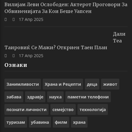
Вилијам Леви Ослободен: Актерот Проговори За
Обвиненијата За Кои Беше Уапсен
17 Апр 2025
Дали
Теа
Таировиќ Се Мажи? Откриен Таен План
17 Апр 2025
Ознаки
Занимливости
Храна и Рецепти
деца
живот
забава
здравје
наука
паметни телефони
познати личности
семејство
технологија
туризам
убавина
филм
храна