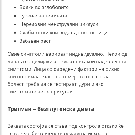
Болки во зглобовите
Губење на тежината
Нередовни менструални циклуси
Слаби коски кои водат до скршеници
Забавен раст
Овие симптоми варираат индивидуално. Некои од
лицата со целијакија немаат никакви надворешни
симптоми. Лица со одредени фактори на ризик,
кои што имаат член на семејството со оваа
болест, треба да се тестираат, дури и ако
симптомите не се присутни.
Третман – безглутенска диета
Ваквата состојба се става под контрола откако ќе
се воведе безглутенски режим на исхрана.