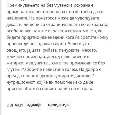
Преминувањето на безглутенска исхрана е
промена како нешто ново на што ќе треба да се
навикнете. На почетокот може да чувствувате
дека сте лишени со ограничувањата во исхраната,
особено ако немате изразени симптоми. Но, ќе
бидете пријатно изненадени кога ќе сфатите колку
производи не содржат глутен. Зеленчукот,
овошјето, јајцата, рибата, печурките, месото,
млечни производи, дел од целозрнестите
житарки, мешунките… сите тие производи се без
глутен. Изборот е навистина голем. Најдобро е
пред да почнете да консултирате диетолог/
нутриционист, кој ќе ви помогне како да се
приспособите на новиот начин на исхрана.
здравје
целијакија
ОЗНАКИ