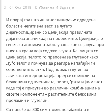
04 Окт 2018
Убавина И Здравје
И покрај тоа што дијагностицирање одредена
болест е негативна вест, за луѓето
дијагностицирани со целијакија правилната
дијагноза значи крај на проблемите. Целијакија е
генетско автоимуно заболување кое се јавува при
внес на храна која содржи глутен. Кај лицата со
целијакија, телото го препознава глутенот како
„туѓо тело“ и почнува да реагира напаѓајќи ги
сопствените клетки. Под поимот глутен во
лаичката интерпретација пред сè се мисли на
белковина од пченицата, пирот, ’ржта и јачменот
каде тој е присутен во различни комбинации на
своите компоненти – растителните белковини
проламин и глутелин.
Со повеќе од 300 симптоми, целијакијата е