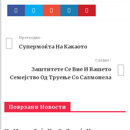
Faceboo
Twitter
Stumble
linkedin
Pinteres
k
t
Претходно :
Супермоќта На Какаото
Следно :
Заштитете Се Вие И Вашето
Семејство Од Труење Со Салмонела
Поврзани Новости