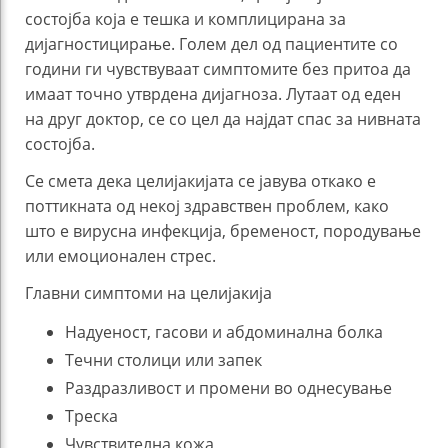
состојба која е тешка и комплицирана за
дијагностицирање. Голем дел од пациентите со
години ги чувствуваат симптомите без притоа да
имаат точно утврдена дијагноза. Лутаат од еден
на друг доктор, се со цел да најдат спас за нивната
состојба.
Се смета дека целијакијата се јавува откако е
поттикната од некој здравствен проблем, како
што е вирусна инфекција, бременост, породување
или емоционален стрес.
Главни симптоми на целијакија
Надуеност, гасови и абдоминална болка
Течни столици или запек
Раздразливост и промени во однесување
Треска
Чувствителна кожа