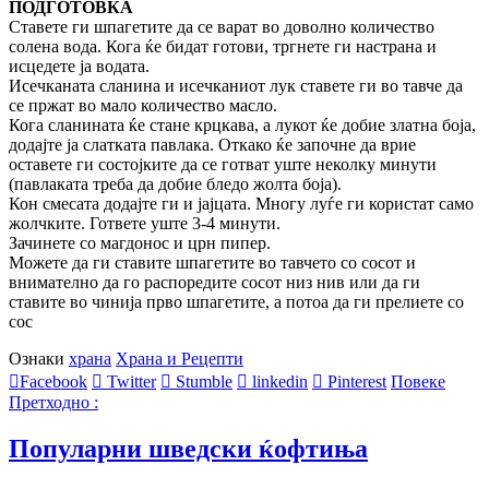
ПОДГОТОВКА
Ставете ги шпагетите да се варат во доволно количество
солена вода. Кога ќе бидат готови, тргнете ги настрана и
исцедете ја водата.
Исечканата сланина и исечканиот лук ставете ги во тавче да
се пржат во мало количество масло.
Кога сланината ќе стане крцкава, а лукот ќе добие златна боја,
додајте ја слатката павлака. Откако ќе започне да врие
оставете ги состојките да се готват уште неколку минути
(павлаката треба да добие бледо жолта боја).
Кон смесата додајте ги и јајцата. Многу луѓе ги користат само
жолчките. Гответе уште 3-4 минути.
Зачинете со магдонос и црн пипер.
Можете да ги ставите шпагетите во тавчето со сосот и
внимателно да го распоредите сосот низ нив или да ги
ставите во чинија прво шпагетите, а потоа да ги прелиете со
сос
Ознаки
храна
Храна и Рецепти
Facebook
Twitter
Stumble
linkedin
Pinterest
Повеке
Претходно :
Популарни шведски ќофтиња