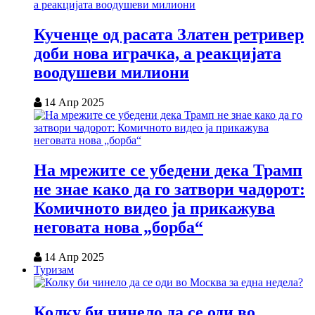
Кученце од расата Златен ретривер
доби нова играчка, а реакцијата
воодушеви милиони
14 Апр 2025
На мрежите се убедени дека Трамп
не знае како да го затвори чадорот:
Комичното видео ја прикажува
неговата нова „борба“
14 Апр 2025
Туризам
Колку би чинело да се оди во