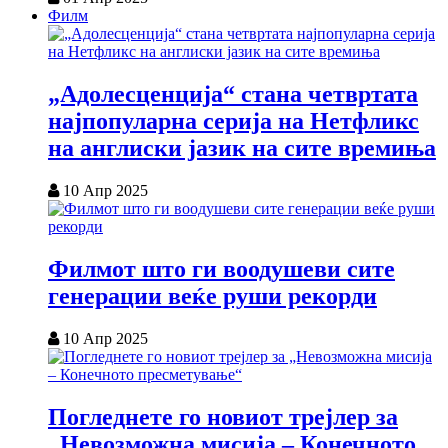
Филм
„Адолесценција“ стана четвртата
најпопуларна серија на Нетфликс
на англиски јазик на сите времиња
10 Апр 2025
Филмот што ги воодушеви сите
генерации веќе руши рекорди
10 Апр 2025
Погледнете го новиот трејлер за
„Невозможна мисија – Конечното