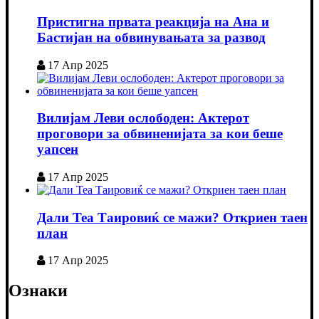
Пристигна првата реакција на Ана и
Бастијан на обвинувањата за развод
17 Апр 2025
Вилијам Леви ослободен: Актерот
проговори за обвиненијата за кои беше
уапсен
17 Апр 2025
Дали Теа Таировиќ се мажи? Откриен таен
план
17 Апр 2025
Ознаки