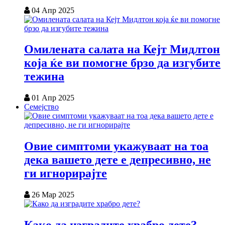
04 Апр 2025
Омилената салата на Кејт Мидлтон
која ќе ви помогне брзо да изгубите
тежина
01 Апр 2025
Семејство
Овие симптоми укажуваат на тоа
дека вашето дете е депресивно, не
ги игнорирајте
26 Мар 2025