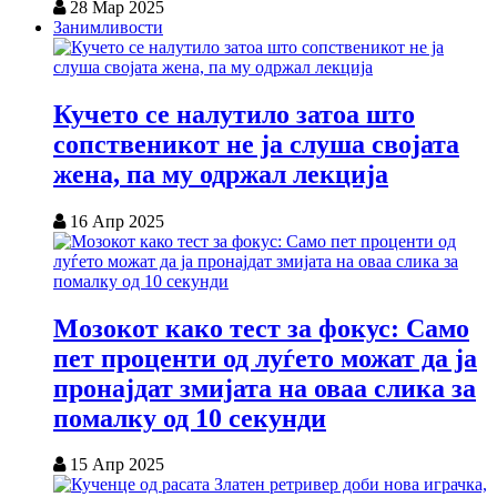
28 Мар 2025
Занимливости
Кучето се налутило затоа што
сопственикот не ја слуша својата
жена, па му одржал лекција
16 Апр 2025
Мозокот како тест за фокус: Само
пет проценти од луѓето можат да ја
пронајдат змијата на оваа слика за
помалку од 10 секунди
15 Апр 2025