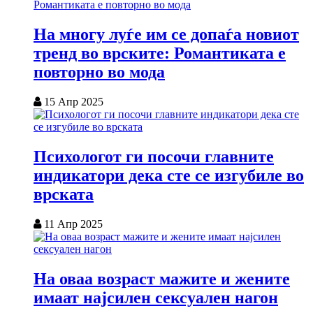
На многу луѓе им се допаѓа новиот
тренд во врските: Романтиката е
повторно во мода
15 Апр 2025
Психологот ги посочи главните
индикатори дека сте се изгубиле во
врската
11 Апр 2025
На оваа возраст мажите и жените
имаат најсилен сексуален нагон