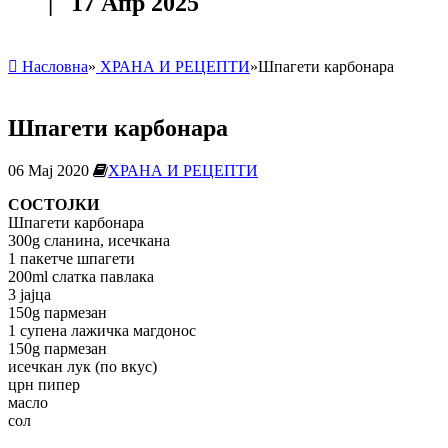
| 17 Апр 2025
Насловна
»
ХРАНА И РЕЦЕПТИ
»
Шпагети карбонара
Шпагети карбонара
06 Мај 2020
ХРАНА И РЕЦЕПТИ
СОСТОЈКИ
Шпагети карбонара
300g сланина, исечкана
1 пакетче шпагети
200ml слатка павлака
3 јајца
150g пармезан
1 супена лажичка магдонос
150g пармезан
исечкан лук (по вкус)
црн пипер
масло
сол