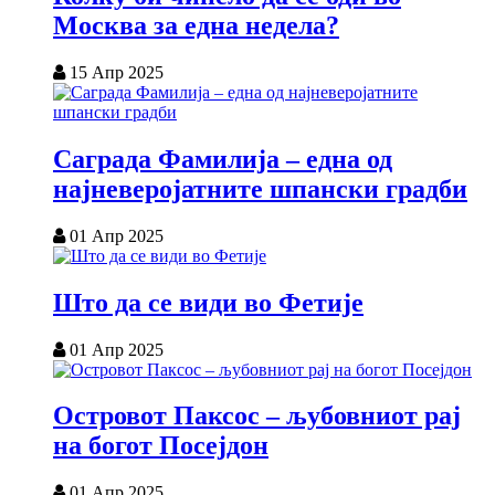
Москва за една недела?
15 Апр 2025
Саграда Фамилија – една од
најневеројатните шпански градби
01 Апр 2025
Што да се види во Фетије
01 Апр 2025
Островот Паксос – љубовниот рај
на богот Посејдон
01 Апр 2025