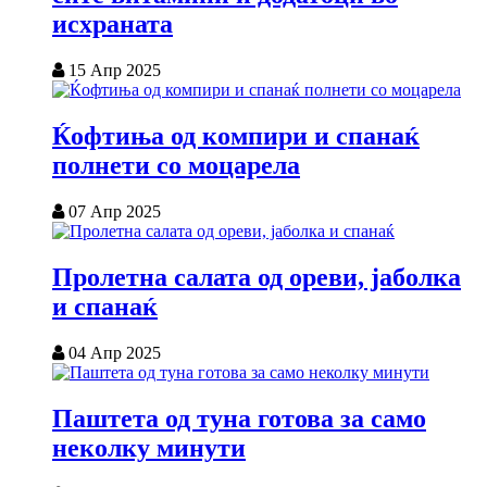
исхраната
15 Апр 2025
Ќофтиња од компири и спанаќ
полнети со моцарела
07 Апр 2025
Пролетна салата од ореви, јаболка
и спанаќ
04 Апр 2025
Паштета од туна готова за само
неколку минути