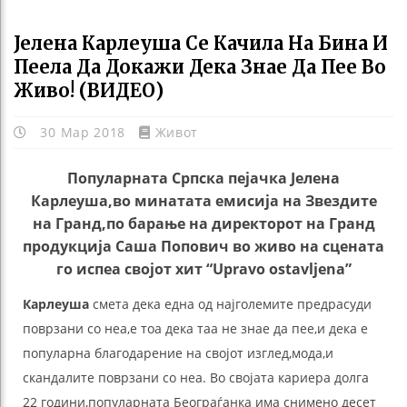
Јелена Карлеуша Се Качила На Бина И
Пеела Да Докажи Дека Знае Да Пее Во
Живо! (ВИДЕО)
30 Мар 2018
Живот
Популарната Српска пејачка Јелена
Карлеуша,во минатата емисија на Звездите
на Гранд,по барање на директорот на Гранд
продукција Саша Попович во живо на сцената
го испеа својот хит “Upravo ostavljena”
Карлеуша
смета дека една од најголемите предрасуди
поврзани со неа,е тоа дека таа не знае да пее,и дека е
популарна благодарение на својот изглед,мода,и
скандалите поврзани со неа. Во својата кариера долга
22 години,популарната Београѓанка има снимено десет