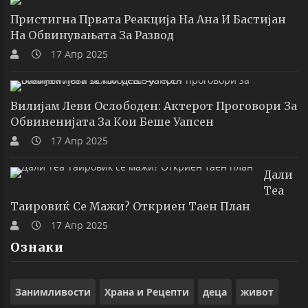
Пристигна Првата Реакција На Ана И Бастијан
На Обвинувањата За Развод
17 Апр 2025
Вилијам Леви Ослободен: Актерот Проговори За
Обвиненијата За Кои Беше Уапсен
17 Апр 2025
Дали
Теа
Таировиќ Се Мажи? Откриен Таен План
17 Апр 2025
Ознаки
Занимливости
Храна и Рецепти
деца
живот