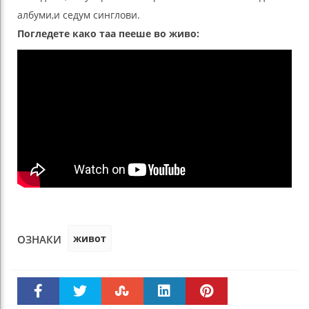
албуми,и седум синглови.
Погледете како таа пееше во живо:
живот
ОЗНАКИ