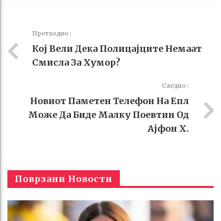
Faceboo
Twitter
Stumble
linkedin
Pinteres
k
t
Претходно :
Кој Вели Дека Полицајците Немаат
Смисла За Хумор?
Следно :
Новиот Паметен Телефон На Епл
Може Да Биде Малку Поевтин Од
Ајфон X.
Поврзани Новости