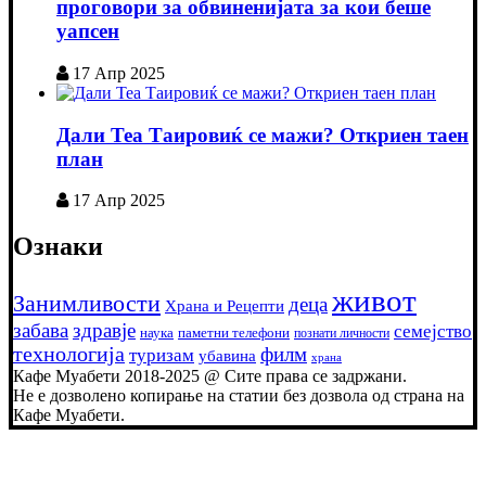
проговори за обвиненијата за кои беше
уапсен
17 Апр 2025
Дали Теа Таировиќ се мажи? Откриен таен
план
17 Апр 2025
Ознаки
живот
Занимливости
деца
Храна и Рецепти
забава
здравје
семејство
наука
паметни телефони
познати личности
технологија
филм
туризам
убавина
храна
Кафе Муабети 2018-2025 @ Сите права се задржани.
Не е дозволено копирање на статии без дозвола од страна на
Кафе Муабети.