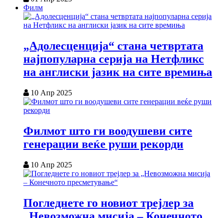
Филм
„Адолесценција“ стана четвртата
најпопуларна серија на Нетфликс
на англиски јазик на сите времиња
10 Апр 2025
Филмот што ги воодушеви сите
генерации веќе руши рекорди
10 Апр 2025
Погледнете го новиот трејлер за
„Невозможна мисија – Конечното