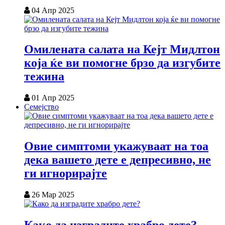
04 Апр 2025
Омилената салата на Кејт Мидлтон
која ќе ви помогне брзо да изгубите
тежина
01 Апр 2025
Семејство
Овие симптоми укажуваат на тоа
дека вашето дете е депресивно, не
ги игнорирајте
26 Мар 2025