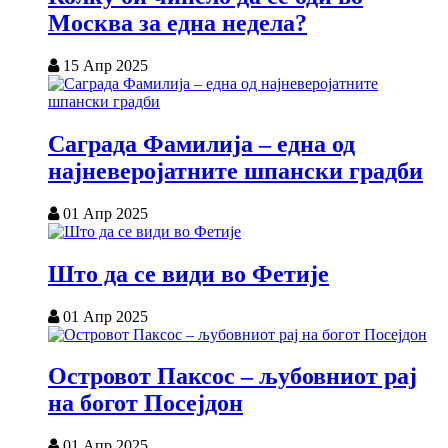
Москва за една недела?
15 Апр 2025
Саграда Фамилија – една од
најневеројатните шпански градби
01 Апр 2025
Што да се види во Фетије
01 Апр 2025
Островот Паксос – љубовниот рај
на богот Посејдон
01 Апр 2025