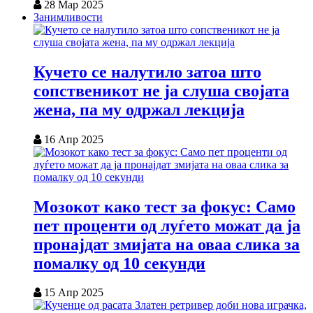
28 Мар 2025
Занимливости
Кучето се налутило затоа што
сопственикот не ја слуша својата
жена, па му одржал лекција
16 Апр 2025
Мозокот како тест за фокус: Само
пет проценти од луѓето можат да ја
пронајдат змијата на оваа слика за
помалку од 10 секунди
15 Апр 2025