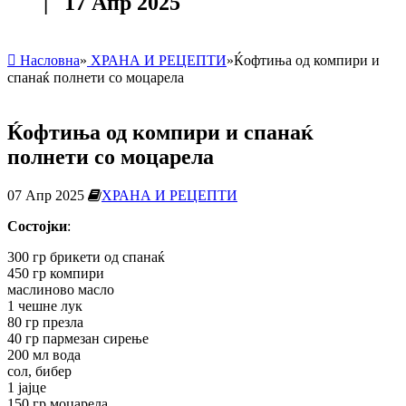
| 17 Апр 2025
Насловна
»
ХРАНА И РЕЦЕПТИ
»
Ќофтиња од компири и
спанаќ полнети со моцарела
Ќофтиња од компири и спанаќ
полнети со моцарела
07 Апр 2025
ХРАНА И РЕЦЕПТИ
Состојки
:
300 гр брикети од спанаќ
450 гр компири
маслиново масло
1 чешне лук
80 гр презла
40 гр пармезан сирење
200 мл вода
сол, бибер
1 јајце
150 гр моцарела