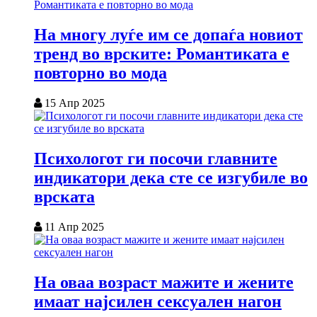
На многу луѓе им се допаѓа новиот
тренд во врските: Романтиката е
повторно во мода
15 Апр 2025
Психологот ги посочи главните
индикатори дека сте се изгубиле во
врската
11 Апр 2025
На оваа возраст мажите и жените
имаат најсилен сексуален нагон