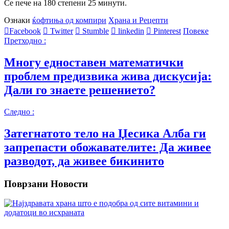
Се пече на 180 степени 25 минути.
Ознаки
ќофтиња од компири
Храна и Рецепти
Facebook
Twitter
Stumble
linkedin
Pinterest
Повеке
Претходно :
Многу едноставен математички
проблем предизвика жива дискусија:
Дали го знаете решението?
Следно :
Затегнатото тело на Џесика Алба ги
запрепасти обожавателите: Да живее
разводот, да живее бикинито
Поврзани Новости