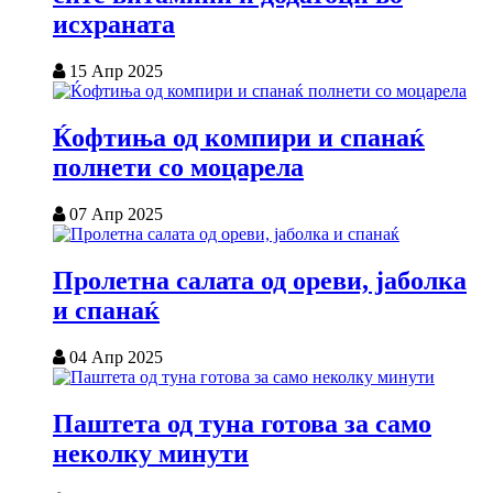
исхраната
15 Апр 2025
Ќофтиња од компири и спанаќ
полнети со моцарела
07 Апр 2025
Пролетна салата од ореви, јаболка
и спанаќ
04 Апр 2025
Паштета од туна готова за само
неколку минути