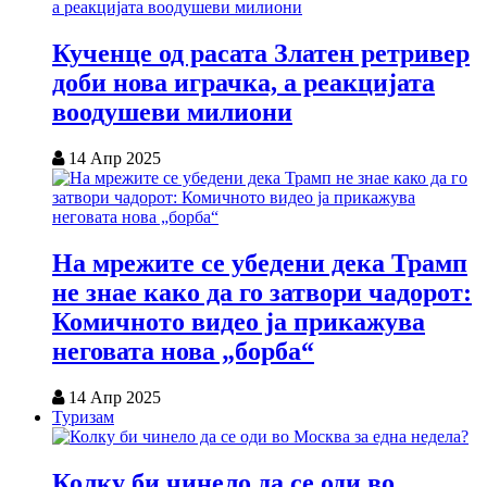
Кученце од расата Златен ретривер
доби нова играчка, а реакцијата
воодушеви милиони
14 Апр 2025
На мрежите се убедени дека Трамп
не знае како да го затвори чадорот:
Комичното видео ја прикажува
неговата нова „борба“
14 Апр 2025
Туризам
Колку би чинело да се оди во