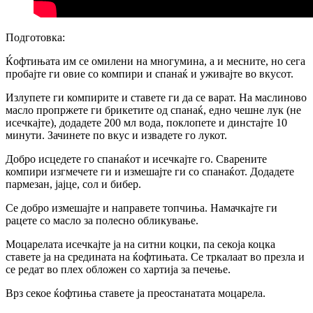
Подготовка:
Ќофтињата им се омилени на многумина, а и месните, но сега
пробајте ги овие со компири и спанаќ и уживајте во вкусот.
Излупете ги компирите и ставете ги да се варат. На маслиново
масло пропржете ги брикетите од спанаќ, едно чешне лук (не
исечкајте), додадете 200 мл вода, поклопете и динстајте 10
минути. Зачинете по вкус и извадете го лукот.
Добро исцедете го спанаќот и исечкајте го. Сварените
компири изгмечете ги и измешајте ги со спанаќот. Додадете
пармезан, јајце, сол и бибер.
Се добро измешајте и направете топчиња. Намачкајте ги
рацете со масло за полесно обликување.
Моцарелата исечкајте ја на ситни коцки, па секоја коцка
ставете ја на средината на ќофтињата. Се тркалаат во презла и
се редат во плех обложен со хартија за печење.
Врз секое ќофтиња ставете ја преостанатата моцарела.