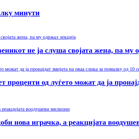
олку минути
веникот не ја слуша својата жена, па му 
т проценти од луѓето можат да ја пронај
доби нова играчка, а реакцијата воодуш