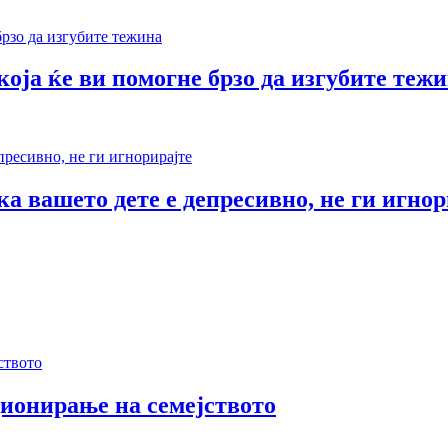
оја ќе ви помогне брзо да изгубите теж
а вашето дете е депресивно, не ги игнор
ионирање на семејството