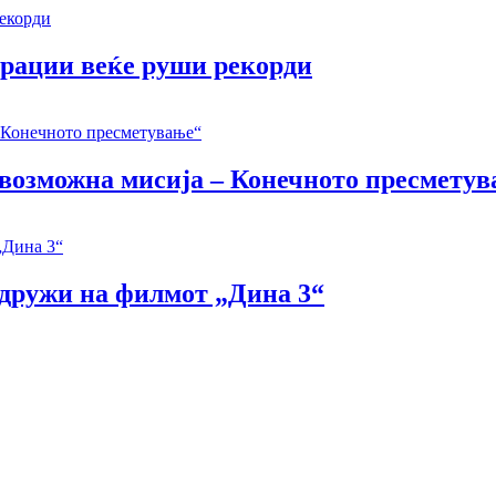
ерации веќе руши рекорди
Невозможна мисија – Конечното пресмету
идружи на филмот „Дина 3“