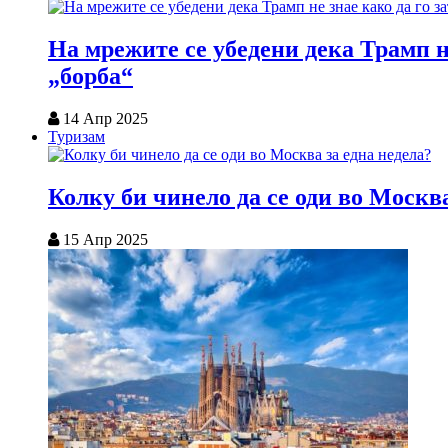
На мрежите се убедени дека Трамп н
„борба“
14 Апр 2025
Туризам
Колку би чинело да се оди во Москва
15 Апр 2025