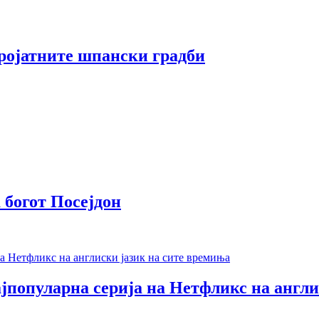
еројатните шпански градби
 богот Посејдон
јпопуларна серија на Нетфликс на англи