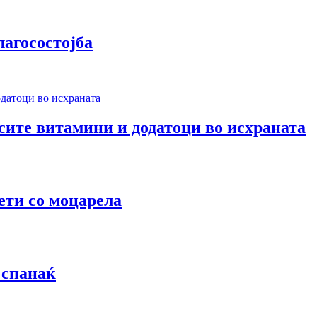
лагосостојба
 сите витамини и додатоци во исхраната
ети со моцарела
 спанаќ