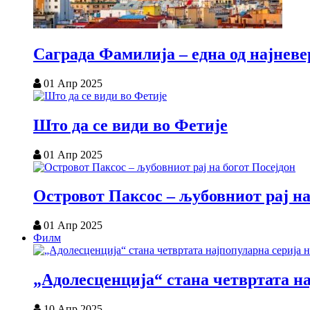
Саграда Фамилија – една од најнев
01 Апр 2025
Што да се види во Фетије
01 Апр 2025
Островот Паксос – љубовниот рај на
01 Апр 2025
Филм
„Адолесценција“ стана четвртата на
10 Апр 2025