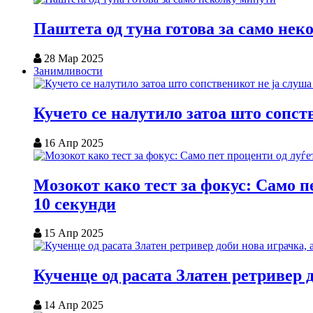
Паштета од туна готова за само нек
28 Мар 2025
Занимливости
Кучето се налутило затоа што сопст
16 Апр 2025
Мозокот како тест за фокус: Само пе
10 секунди
15 Апр 2025
Кученце од расата Златен ретривер 
14 Апр 2025