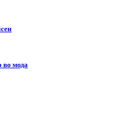
псен
о во мода