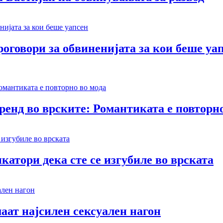
оговори за обвиненијата за кои беше уа
тренд во врските: Романтиката е повторн
катори дека сте се изгубиле во врската
аат најсилен сексуален нагон