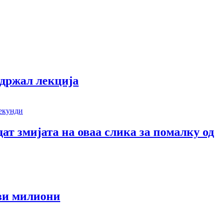
одржал лекција
дат змијата на оваа слика за помалку од
еви милиони