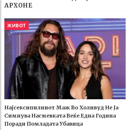
АРХОНЕ
ЖИВОТ
Најсексипилниот Маж Во Холивуд Не Ја
Симнува Насмевката Веќе Една Година
Поради Помладата Убавица