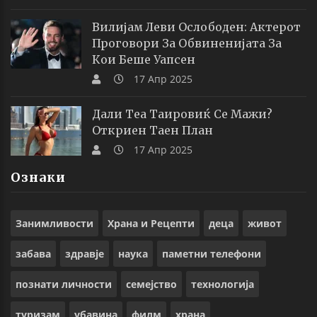
Вилијам Леви Ослободен: Актерот
Проговори За Обвиненијата За
Кои Беше Уапсен
17 Апр 2025
Дали Теа Таировиќ Се Мажи?
Откриен Таен План
17 Апр 2025
Ознаки
Занимливости
Храна и Рецепти
деца
живот
забава
здравје
наука
паметни телефони
познати личности
семејство
технологија
туризам
убавина
филм
храна