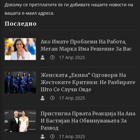
Доколку се претплатите ќе ги добивате нашите новости на
вашата е-маил адреса.
Последно
Ако Имате Проблеми На Работа,
Меган Маркл Има Решение За Вас
17 Апр 2025
Женската „екипа“ Одговори На
Жестоките Критики: Не Разбирате
Што Се Случи Овде
17 Апр 2025
Пристигна Првата Реакција На Ана
И Бастијан На Обвинувањата За
Развод
17 Апр 2025