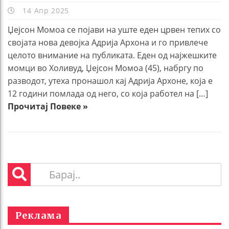
14 Апр 2025
Џејсон Момоа се појави на уште еден црвен тепих со
својата нова девојка Адрија Архона и го привлече
целото внимание на публиката. Еден од најжешките
момци во Холивуд, Џејсон Момоа (45), набргу по
разводот, утеха пронашол кај Адрија Архоне, која е
12 години помлада од него, со која работел на […]
Прочитај Повеке »
Реклама