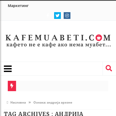
Маркетинг
»
Насловна
Ознака:
андрија архоне
TAG ARCHIVES :
АНДРИЈА