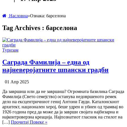
Насловна
»
Ознака:
барселона
Tag Archives :
барселона
Туризам
Саграда Фамилија – една од
најневеројатните шпански градби
01 Апр 2025
Да завршиш или да не завршиш? Огромната базилика Саграда
Фамилија (Свето семејство) останува недовршеното ремек
дело на ексцентричниот гениј Антони Гауди. Каталонскиот
архитект, национален херој, беше удрен и убиен од трамвај во
1926 година пред да може да ја заврши својата најбизарна и
најконтроверзна креација. Најпознатиот гласник на стилот на
[…]
Прочитај Повеке »