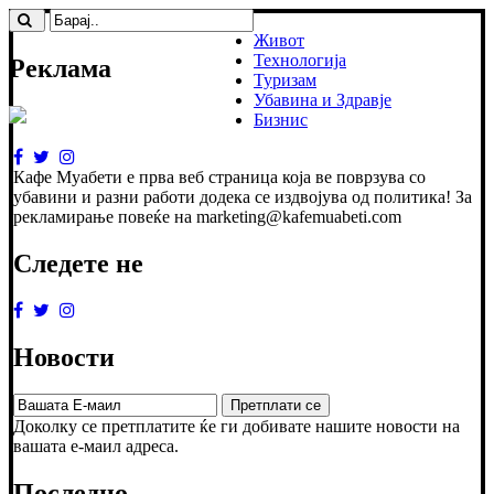
Живот
Технологија
Реклама
Туризам
Убавина и Здравје
Бизнис
Кафе Муабети е прва веб страница која ве поврзува со
убавини и разни работи додека се издвојува од политика! За
рекламирање повеќе на marketing@kafemuabeti.com
Следете не
Новости
Доколку се претплатите ќе ги добивате нашите новости на
вашата е-маил адреса.
Последно