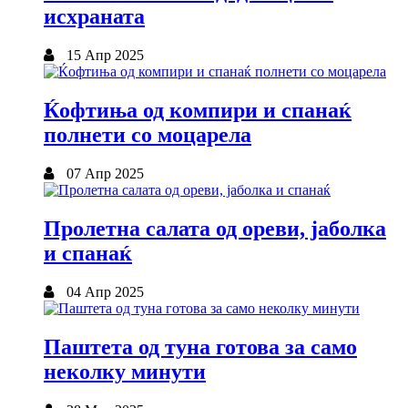
исхраната
15 Апр 2025
Ќофтиња од компири и спанаќ
полнети со моцарела
07 Апр 2025
Пролетна салата од ореви, јаболка
и спанаќ
04 Апр 2025
Паштета од туна готова за само
неколку минути