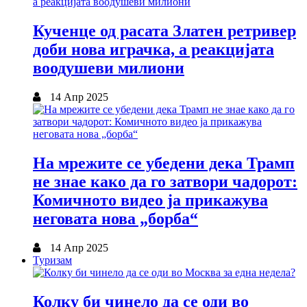
Кученце од расата Златен ретривер
доби нова играчка, а реакцијата
воодушеви милиони
14 Апр 2025
На мрежите се убедени дека Трамп
не знае како да го затвори чадорот:
Комичното видео ја прикажува
неговата нова „борба“
14 Апр 2025
Туризам
Колку би чинело да се оди во