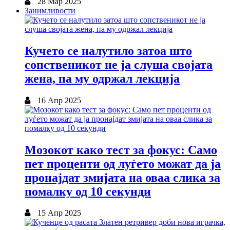
28 Мар 2025
Занимливости
Кучето се налутило затоа што
сопственикот не ја слуша својата
жена, па му одржал лекција
16 Апр 2025
Мозокот како тест за фокус: Само
пет проценти од луѓето можат да ја
пронајдат змијата на оваа слика за
помалку од 10 секунди
15 Апр 2025