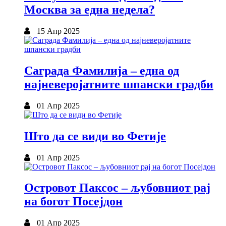
Москва за една недела?
15 Апр 2025
Саграда Фамилија – една од
најневеројатните шпански градби
01 Апр 2025
Што да се види во Фетије
01 Апр 2025
Островот Паксос – љубовниот рај
на богот Посејдон
01 Апр 2025