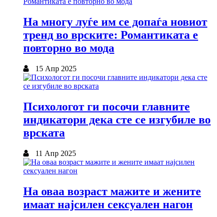
На многу луѓе им се допаѓа новиот
тренд во врските: Романтиката е
повторно во мода
15 Апр 2025
Психологот ги посочи главните
индикатори дека сте се изгубиле во
врската
11 Апр 2025
На оваа возраст мажите и жените
имаат најсилен сексуален нагон