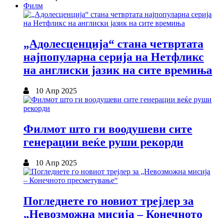
Филм
„Адолесценција“ стана четвртата
најпопуларна серија на Нетфликс
на англиски јазик на сите времиња
10 Апр 2025
Филмот што ги воодушеви сите
генерации веќе руши рекорди
10 Апр 2025
Погледнете го новиот трејлер за
„Невозможна мисија – Конечното