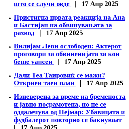
што се случи овде
| 17 Апр 2025
Пристигна првата реакција на Ана
и Бастијан на обвинувањата за
развод
| 17 Апр 2025
Вилијам Леви ослободен: Актерот
проговори за обвиненијата за кои
беше уапсен
| 17 Апр 2025
Дали Теа Таировиќ се мажи?
Откриен таен план
| 17 Апр 2025
Изневерена за време на бременоста
и јавно посрамотена, но не се
оддалечува од Нејмар: Убавицата и
фудбалерот повторно се бакнуваат
| 17 Апр 2025