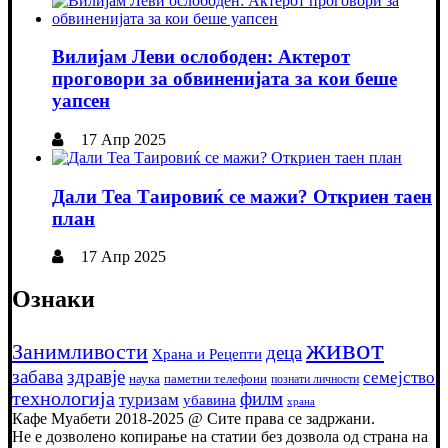
Вилијам Леви ослободен: Актерот
проговори за обвиненијата за кои беше
уапсен
17 Апр 2025
Дали Теа Таировиќ се мажи? Откриен таен
план
17 Апр 2025
Ознаки
живот
Занимливости
деца
Храна и Рецепти
забава
здравје
семејство
наука
паметни телефони
познати личности
технологија
филм
туризам
убавина
храна
Кафе Муабети 2018-2025 @ Сите права се задржани.
Не е дозволено копирање на статии без дозвола од страна на