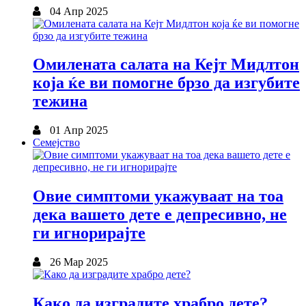
04 Апр 2025
Омилената салата на Кејт Мидлтон
која ќе ви помогне брзо да изгубите
тежина
01 Апр 2025
Семејство
Овие симптоми укажуваат на тоа
дека вашето дете е депресивно, не
ги игнорирајте
26 Мар 2025
Како да изградите храбро дете?