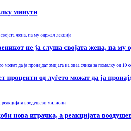
олку минути
веникот не ја слуша својата жена, па му 
т проценти од луѓето можат да ја пронај
доби нова играчка, а реакцијата воодуш