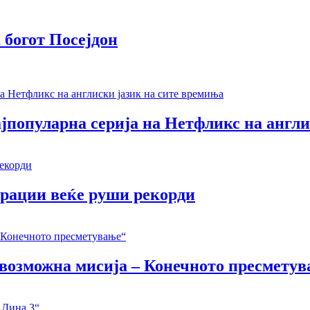
 богот Посејдон
јпопуларна серија на Нетфликс на англи
ерации веќе руши рекорди
Невозможна мисија – Конечното пресмету