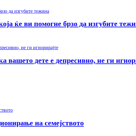
оја ќе ви помогне брзо да изгубите теж
а вашето дете е депресивно, не ги игнор
ионирање на семејството