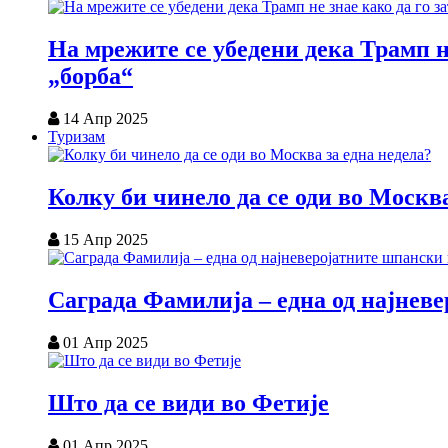
На мрежите се убедени дека Трамп н
„борба“
14 Апр 2025
Туризам
Колку би чинело да се оди во Москва
15 Апр 2025
Саграда Фамилија – една од најнев
01 Апр 2025
Што да се види во Фетије
01 Апр 2025