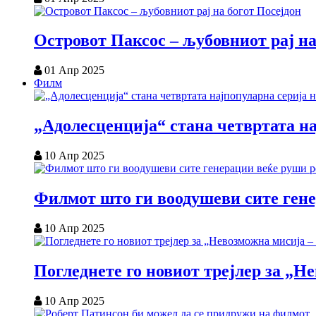
Островот Паксос – љубовниот рај на
01 Апр 2025
Филм
„Адолесценција“ стана четвртата на
10 Апр 2025
Филмот што ги воодушеви сите ген
10 Апр 2025
Погледнете го новиот трејлер за „
10 Апр 2025