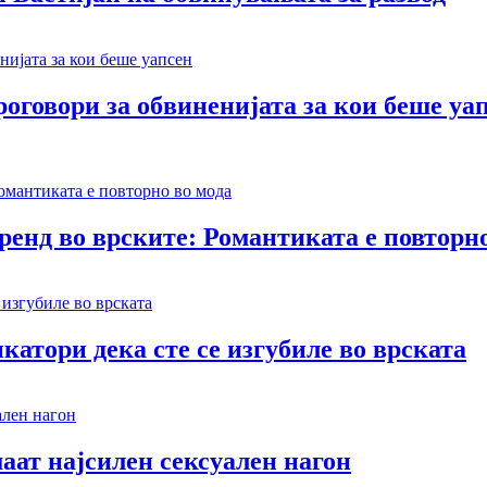
оговори за обвиненијата за кои беше уа
тренд во врските: Романтиката е повторн
катори дека сте се изгубиле во врската
аат најсилен сексуален нагон