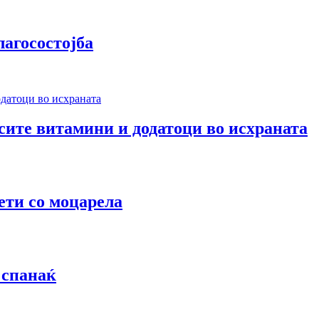
лагосостојба
 сите витамини и додатоци во исхраната
ети со моцарела
 спанаќ