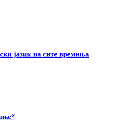
ски јазик на сите времиња
вање“