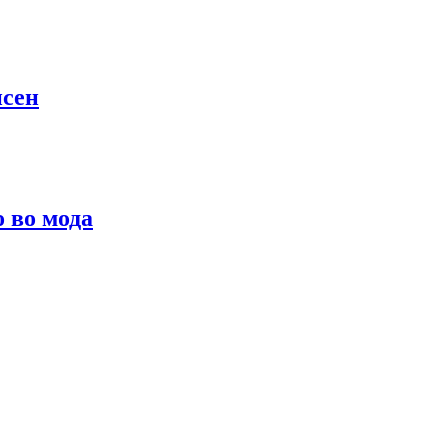
псен
о во мода