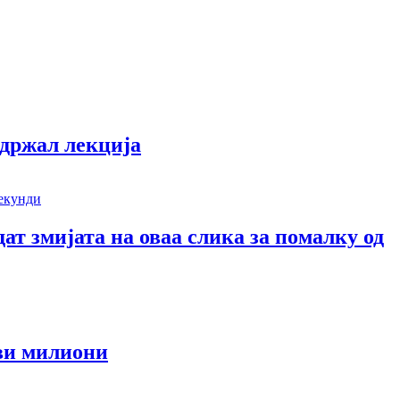
одржал лекција
дат змијата на оваа слика за помалку од
еви милиони