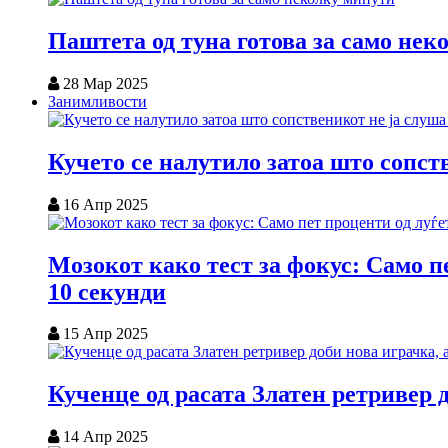
Паштета од туна готова за само нек
28 Мар 2025
Занимливости
Кучето се налутило затоа што сопст
16 Апр 2025
Мозокот како тест за фокус: Само пе
10 секунди
15 Апр 2025
Кученце од расата Златен ретривер 
14 Апр 2025