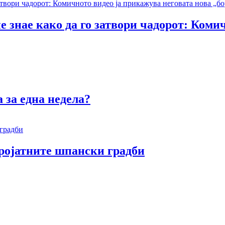
е знае како да го затвори чадорот: Коми
 за една недела?
еројатните шпански градби