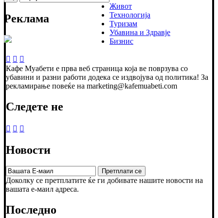
Живот
Технологија
Реклама
Туризам
Убавина и Здравје
Бизнис
Кафе Муабети е прва веб страница која ве поврзува со
убавини и разни работи додека се издвојува од политика! За
рекламирање повеќе на marketing@kafemuabeti.com
Следете не
Новости
Доколку се претплатите ќе ги добивате нашите новости на
вашата е-маил адреса.
Последно