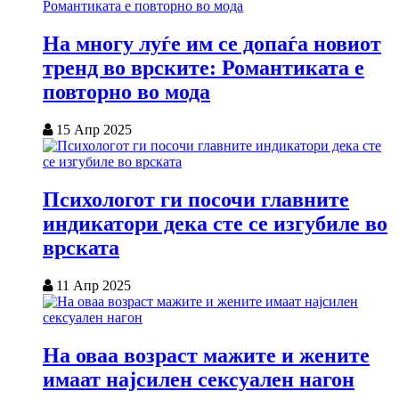
На многу луѓе им се допаѓа новиот
тренд во врските: Романтиката е
повторно во мода
15 Апр 2025
Психологот ги посочи главните
индикатори дека сте се изгубиле во
врската
11 Апр 2025
На оваа возраст мажите и жените
имаат најсилен сексуален нагон