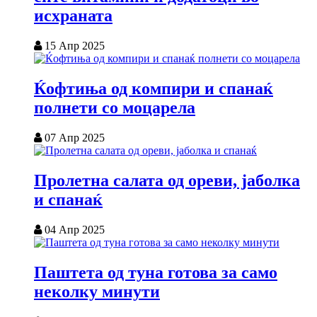
исхраната
15 Апр 2025
Ќофтиња од компири и спанаќ
полнети со моцарела
07 Апр 2025
Пролетна салата од ореви, јаболка
и спанаќ
04 Апр 2025
Паштета од туна готова за само
неколку минути