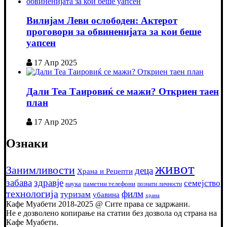
Вилијам Леви ослободен: Актерот
проговори за обвиненијата за кои беше
уапсен
17 Апр 2025
Дали Теа Таировиќ се мажи? Откриен таен
план
17 Апр 2025
Ознаки
живот
Занимливости
деца
Храна и Рецепти
забава
здравје
семејство
наука
паметни телефони
познати личности
технологија
филм
туризам
убавина
храна
Кафе Муабети 2018-2025 @ Сите права се задржани.
Не е дозволено копирање на статии без дозвола од страна на
Кафе Муабети.