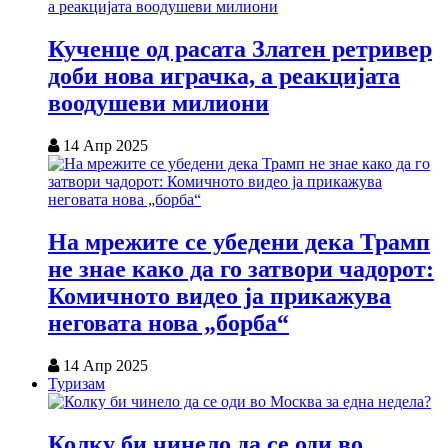
Кученце од расата Златен ретривер
доби нова играчка, а реакцијата
воодушеви милиони
14 Апр 2025
На мрежите се убедени дека Трамп
не знае како да го затвори чадорот:
Комичното видео ја прикажува
неговата нова „борба“
14 Апр 2025
Туризам
Колку би чинело да се оди во