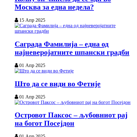
Москва за една недела?
15 Апр 2025
Саграда Фамилија – една од
најневеројатните шпански градби
01 Апр 2025
Што да се види во Фетије
01 Апр 2025
Островот Паксос – љубовниот рај
на богот Посејдон
01 Апр 2025