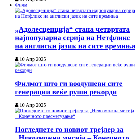
Филм
„Адолесценција“ стана четвртата
најпопуларна серија на Нетфликс
на англиски јазик на сите времиња
10 Апр 2025
Филмот што ги воодушеви сите
генерации веќе руши рекорди
10 Апр 2025
Погледнете го новиот трејлер за
„Невозможна мисија – Конечното