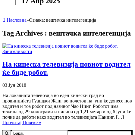
| 17 Апр 2025
Насловна
»
Ознака:
вештачка интелегенција
Tag Archives :
вештачка интелегенција
Занимливости
На кинеска телевизија новиот водител
ќе биде робот.
03 Јун 2018
На локалната телевозија во еден кинески град во
провинцијата Гуанджи Жанг во почеток на јуни ќе донесе нов
водител и тоа робот под називот Чао Нинг. Роботот има
тежина од 29 килограми и висина од 1,21 метар и од 6 јуни ќе
почне да работи како водител во телевизијата Нанинг. […]
Прочитај Повеке »