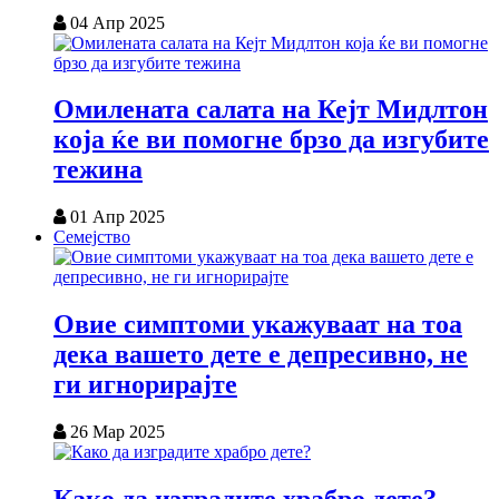
04 Апр 2025
Омилената салата на Кејт Мидлтон
која ќе ви помогне брзо да изгубите
тежина
01 Апр 2025
Семејство
Овие симптоми укажуваат на тоа
дека вашето дете е депресивно, не
ги игнорирајте
26 Мар 2025