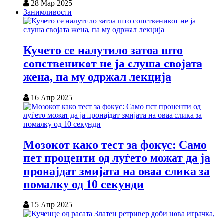
28 Мар 2025
Занимливости
Кучето се налутило затоа што
сопственикот не ја слуша својата
жена, па му одржал лекција
16 Апр 2025
Мозокот како тест за фокус: Само
пет проценти од луѓето можат да ја
пронајдат змијата на оваа слика за
помалку од 10 секунди
15 Апр 2025