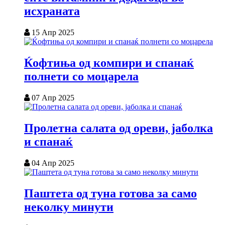
исхраната
15 Апр 2025
Ќофтиња од компири и спанаќ
полнети со моцарела
07 Апр 2025
Пролетна салата од ореви, јаболка
и спанаќ
04 Апр 2025
Паштета од туна готова за само
неколку минути