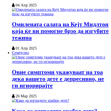
04 Апр 2025
Омилената салата на Кејт Мидлтон
која ќе ви помогне брзо да изгубите
тежина
01 Апр 2025
Семејство
Овие симптоми укажуваат на тоа
дека вашето дете е депресивно, не
ги игнорирајте
26 Мар 2025