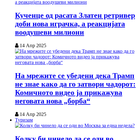
Кученце од расата Златен ретривер
доби нова играчка, а реакцијата
воодушеви милиони
14 Апр 2025
На мрежите се убедени дека Трамп
не знае како да го затвори чадорот:
Комичното видео ја прикажува
неговата нова „борба“
14 Апр 2025
Туризам
Колку би чинело да се оди во