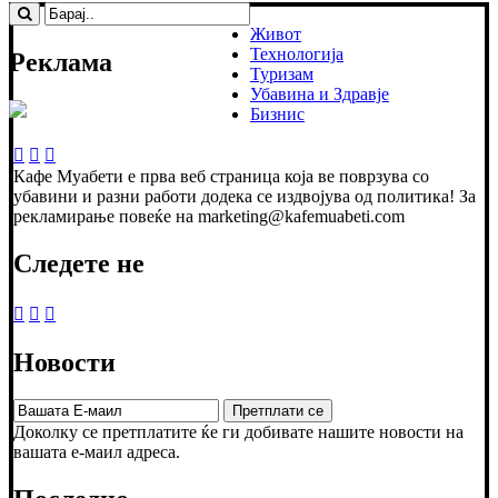
Живот
Технологија
Реклама
Туризам
Убавина и Здравје
Бизнис
Кафе Муабети е прва веб страница која ве поврзува со
убавини и разни работи додека се издвојува од политика! За
рекламирање повеќе на marketing@kafemuabeti.com
Следете не
Новости
Доколку се претплатите ќе ги добивате нашите новости на
вашата е-маил адреса.