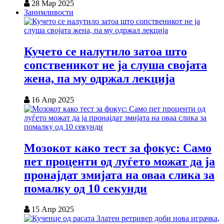
28 Мар 2025
Занимливости
Кучето се налутило затоа што
сопственикот не ја слуша својата
жена, па му одржал лекција
16 Апр 2025
Мозокот како тест за фокус: Само
пет проценти од луѓето можат да ја
пронајдат змијата на оваа слика за
помалку од 10 секунди
15 Апр 2025