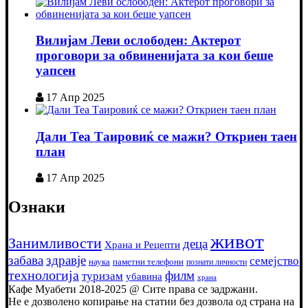
Вилијам Леви ослободен: Актерот
проговори за обвиненијата за кои беше
уапсен
17 Апр 2025
Дали Теа Таировиќ се мажи? Откриен таен
план
17 Апр 2025
Ознаки
живот
Занимливости
деца
Храна и Рецепти
забава
здравје
семејство
наука
паметни телефони
познати личности
технологија
филм
туризам
убавина
храна
Кафе Муабети 2018-2025 @ Сите права се задржани.
Не е дозволено копирање на статии без дозвола од страна на