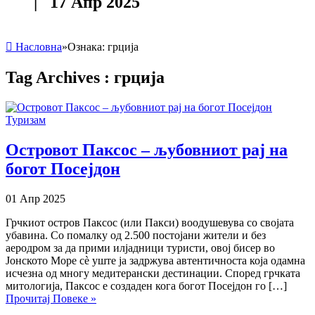
| 17 Апр 2025
Насловна
»
Ознака:
грција
Tag Archives :
грција
Туризам
Островот Паксос – љубовниот рај на
богот Посејдон
01 Апр 2025
Грчкиот остров Паксос (или Пакси) воодушевува со својата
убавина. Со помалку од 2.500 постојани жители и без
аеродром за да прими илјадници туристи, овој бисер во
Јонското Море сè уште ја задржува автентичноста која одамна
исчезна од многу медитерански дестинации. Според грчката
митологија, Паксос е создаден кога богот Посејдон го […]
Прочитај Повеке »