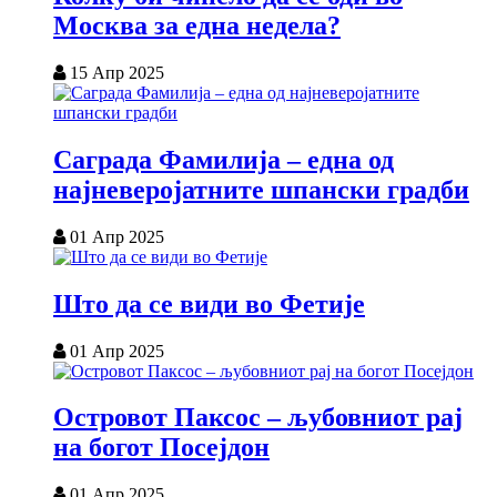
Москва за една недела?
15 Апр 2025
Саграда Фамилија – една од
најневеројатните шпански градби
01 Апр 2025
Што да се види во Фетије
01 Апр 2025
Островот Паксос – љубовниот рај
на богот Посејдон
01 Апр 2025