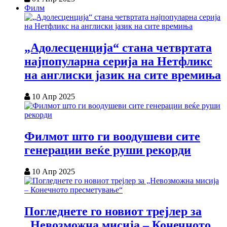
Филм
„Адолесценција“ стана четвртата
најпопуларна серија на Нетфликс
на англиски јазик на сите времиња
10 Апр 2025
Филмот што ги воодушеви сите
генерации веќе руши рекорди
10 Апр 2025
Погледнете го новиот трејлер за
„Невозможна мисија – Конечното