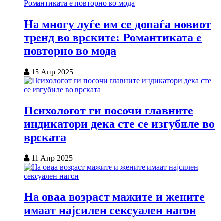
На многу луѓе им се допаѓа новиот
тренд во врските: Романтиката е
повторно во мода
15 Апр 2025
Психологот ги посочи главните
индикатори дека сте се изгубиле во
врската
11 Апр 2025
На оваа возраст мажите и жените
имаат најсилен сексуален нагон