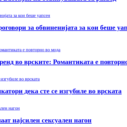
оговори за обвиненијата за кои беше уа
тренд во врските: Романтиката е повторн
катори дека сте се изгубиле во врската
аат најсилен сексуален нагон