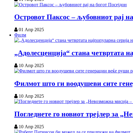
Островот Паксос – љубовниот рај на
01 Апр 2025
Филм
„Адолесценција“ стана четвртата на
10 Апр 2025
Филмот што ги воодушеви сите ген
10 Апр 2025
Погледнете го новиот трејлер за „
10 Апр 2025