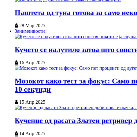
Паштета од туна готова за само нек
28 Мар 2025
Занимливости
Кучето се налутило затоа што сопст
16 Апр 2025
Мозокот како тест за фокус: Само пе
10 секунди
15 Апр 2025
Кученце од расата Златен ретривер 
14 Апр 2025