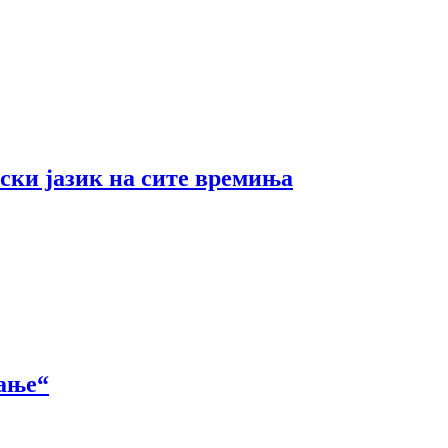
ски јазик на сите времиња
вање“