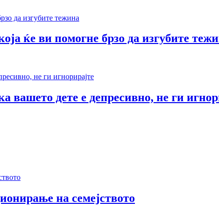
оја ќе ви помогне брзо да изгубите теж
а вашето дете е депресивно, не ги игнор
ионирање на семејството