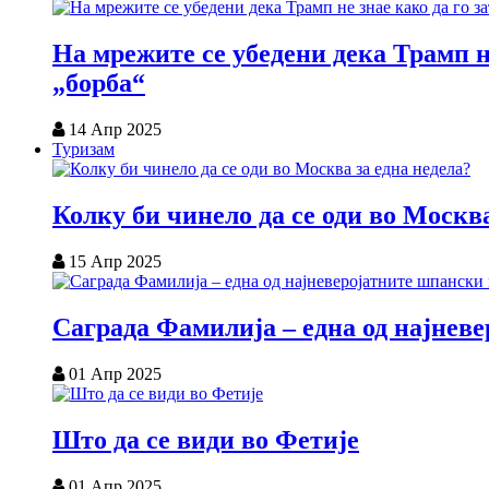
На мрежите се убедени дека Трамп н
„борба“
14 Апр 2025
Туризам
Колку би чинело да се оди во Москва
15 Апр 2025
Саграда Фамилија – една од најнев
01 Апр 2025
Што да се види во Фетије
01 Апр 2025