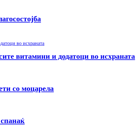
лагосостојба
 сите витамини и додатоци во исхраната
ети со моцарела
 спанаќ