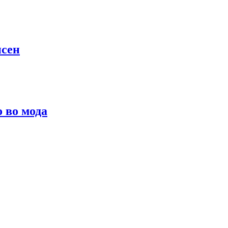
псен
о во мода