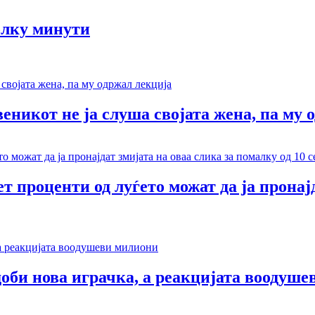
олку минути
веникот не ја слуша својата жена, па му 
т проценти од луѓето можат да ја пронај
доби нова играчка, а реакцијата воодуш