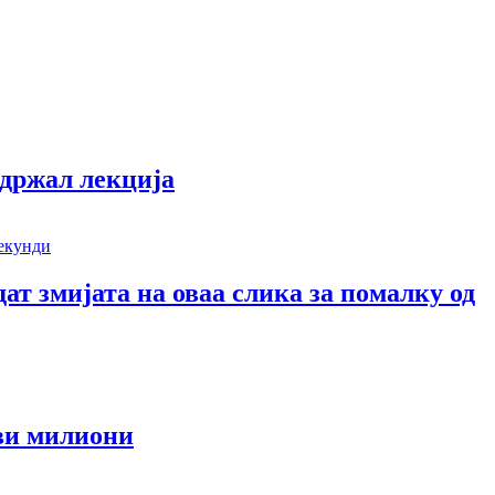
одржал лекција
дат змијата на оваа слика за помалку од
еви милиони