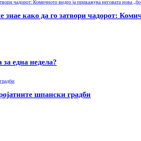
е знае како да го затвори чадорот: Коми
 за една недела?
еројатните шпански градби