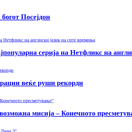
 богот Посејдон
јпопуларна серија на Нетфликс на англи
ерации веќе руши рекорди
Невозможна мисија – Конечното пресмету