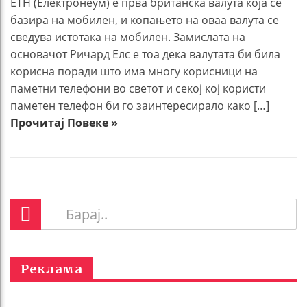
ЕТН (Електронеум) е прва британска валута која се
базира на мобилен, и копањето на оваа валута се
сведува истотака на мобилен. Замислата на
основачот Ричард Елс е тоа дека валутата би била
корисна поради што има многу корисници на
паметни телефони во светот и секој кој користи
паметен телефон би го заинтересирало како […]
Прочитај Повеке »
Реклама