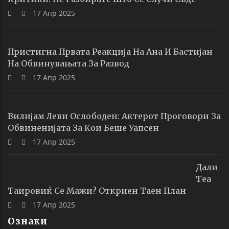
17 Апр 2025
Пристигна Првата Реакција На Ана И Бастијан
На Обвинувањата За Развод
17 Апр 2025
Вилијам Леви Ослободен: Актерот Проговори За
Обвиненијата За Кои Беше Уапсен
17 Апр 2025
Дали
Теа
Таировиќ Се Мажи? Откриен Таен План
17 Апр 2025
Ознаки