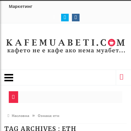
Маркетинг
»
Насловна
Ознака:
етн
TAG ARCHIVES :
ЕТН