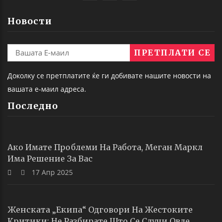
Новости
Доколку се претплатите ќе ги добивате нашите новости на
вашата е-маил адреса.
Последно
Ако Имате Проблеми На Работа, Меган Маркл
Има Решение За Вас
17 Апр 2025
Женската „екипа“ Одговори На Жестоките
Критики: Не Разбирате Што Се Случи Овде