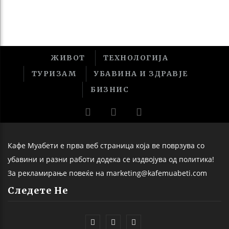
ЖИВОТ
ТЕХНОЛОГИЈА
ТУРИЗАМ
УБАВИНА И ЗДРАВЈЕ
БИЗНИС
Кафе Муабети е прва веб страница која ве поврзува со
убавини и разни работи додека се издвојува од политика!
За рекламирање повеќе на marketing@kafemuabeti.com
Следете Не