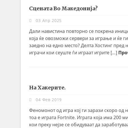
Сцената Во Македонија?
03 Апр 2025
Дали навистина повторно се покрена иници
која ќе овозможи сервери за играње и ќе г
заедно на едно место? Делта Хостинг пред 
играчи кои сеуште ѓи играат игрите […]
Про
На Хакерите.
04 Фев 2019
Феномонот од игра кој ги зарази скоро од н
тоа е играта Fortnite. Играта која има 200 
кои преку нејзе се обидуваат да заработува