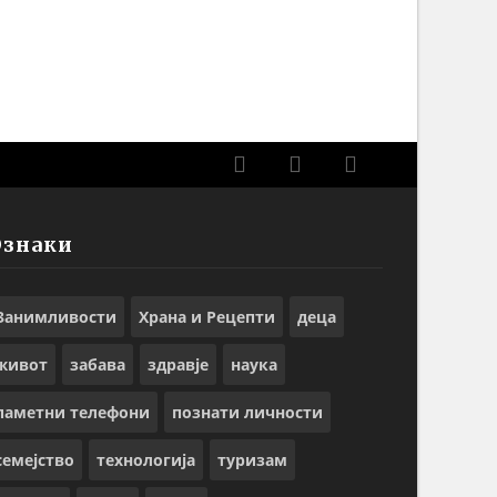
Ознаки
Занимливости
Храна и Рецепти
деца
живот
забава
здравје
наука
паметни телефони
познати личности
семејство
технологија
туризам