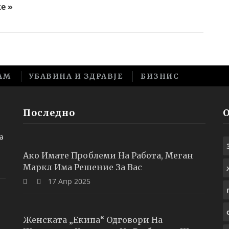
е »
АМ
УБАВИНА И ЗДРАВЈЕ
БИЗНИС
Последно
а
Ако Имате Проблеми На Работа, Меган
Маркл Има Решение За Вас
17 Апр 2025
Женската „екипа“ Одговори На