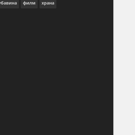
убавина
филм
храна