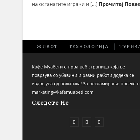
на останатите играчи и […]
Прочитај Повек
ЖИВОТ
ТЕХНОЛОГИЈА
ТУРИЗ
Кафе Муабети е прва веб страница која ве
поврзува со убавини и разни работи додека се
издвојува од политика! За рекламирање повеќе н
marketing@kafemuabeti.com
Следете Не