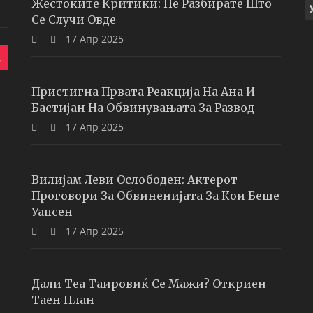
Жестоките Критики: Не Разбирате Што
Се Случи Овде
17 Апр 2025
Пристигна Првата Реакција На Ана И
Бастијан На Обвинувањата За Развод
17 Апр 2025
Вилијам Леви Ослободен: Актерот
Проговори За Обвиненијата За Кои Беше
Уапсен
17 Апр 2025
Дали Теа Таировиќ Се Мажи? Откриен
Таен План