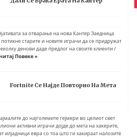
Дали Се Враќа Ерата На Кантер
јативата за отварање на нова Кантер Заедница
и потикне старите и новите играчи да се придружат
неколку денови даде предлог на своите клиенти /
читај Повеке »
Fortnite Се Најде Повторно На Мета
ајмалите до најголемите гејмери во целиот свет
милиони активни играчи дојде до мета на хакерите,
ат илјадници евра со тоа што ги хакираат налозите