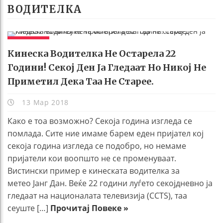
ВОДИТЕЛКА
ЖИВОТ
Кинеска Водителка Не Остарела 22
Години! Секој Ден Ја Гледаат Но Никој Не
Приметил Дека Таа Не Старее.
13 Мар 2018
Како е тоа возможно? Секоја година изгледа се
помлада. Сите ние имаме барем еден пријател кој
секоја година изгледа се подобро, но немаме
пријатели кои воопшто не се променуваат.
Вистински пример е кинеската водителка за
метео Јанг Дан. Веќе 22 години луѓето секојдневно ја
гледаат на националата телевизија (CCTS), таа
сеуште […]
Прочитај Повеке »