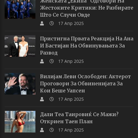
Женската „екипа“ Одговори На
Жестоките Критики: Не Разбирате
Што Се Случи Овде
17 Апр 2025
Пристигна Првата Реакција На Ана
И Бастијан На Обвинувањата За
Развод
17 Апр 2025
Вилијам Леви Ослободен: Актерот
Проговори За Обвиненијата За
Кои Беше Уапсен
17 Апр 2025
Дали Теа Таировиќ Се Мажи?
Откриен Таен План
17 Апр 2025