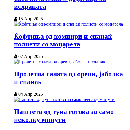
исхраната
15 Апр 2025
Ќофтиња од компири и спанаќ
полнети со моцарела
07 Апр 2025
Пролетна салата од ореви, јаболка
и спанаќ
04 Апр 2025
Паштета од туна готова за само
неколку минути