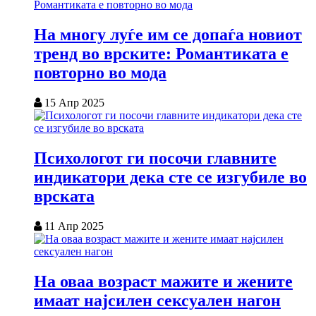
На многу луѓе им се допаѓа новиот
тренд во врските: Романтиката е
повторно во мода
15 Апр 2025
Психологот ги посочи главните
индикатори дека сте се изгубиле во
врската
11 Апр 2025
На оваа возраст мажите и жените
имаат најсилен сексуален нагон