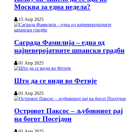
Москва за една недела?
15 Апр 2025
Саграда Фамилија – една од
најневеројатните шпански градби
01 Апр 2025
Што да се види во Фетије
01 Апр 2025
Островот Паксос – љубовниот рај
на богот Посејдон
01 Апр 2025