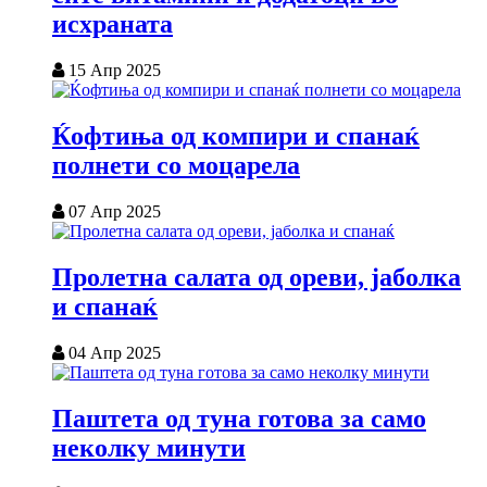
исхраната
15 Апр 2025
Ќофтиња од компири и спанаќ
полнети со моцарела
07 Апр 2025
Пролетна салата од ореви, јаболка
и спанаќ
04 Апр 2025
Паштета од туна готова за само
неколку минути