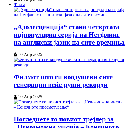
Филм
„Адолесценција“ стана четвртата
најпопуларна серија на Нетфликс
на англиски јазик на сите времиња
10 Апр 2025
Филмот што ги воодушеви сите
генерации веќе руши рекорди
10 Апр 2025
Погледнете го новиот трејлер за
„Невозможна мисија – Конечното