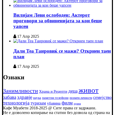
Вилијам Леви ослободен: Актерот
проговори за обвиненијата за кои беше
уапсен
17 Апр 2025
Дали Теа Таировиќ се мажи? Откриен таен
план
17 Апр 2025
Ознаки
живот
Занимливости
деца
Храна и Рецепти
забава
здравје
семејство
наука
паметни телефони
познати личности
технологија
филм
туризам
убавина
храна
Кафе Муабети 2018-2025 @ Сите права се задржани.
Не е дозволено копирање на статии без дозвола од страна на