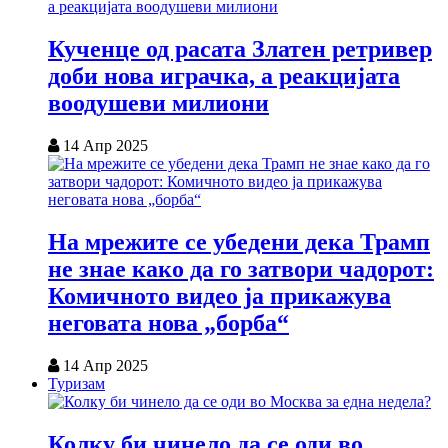
Кученце од расата Златен ретривер
доби нова играчка, а реакцијата
воодушеви милиони
14 Апр 2025
На мрежите се убедени дека Трамп
не знае како да го затвори чадорот:
Комичното видео ја прикажува
неговата нова „борба“
14 Апр 2025
Туризам
Колку би чинело да се оди во