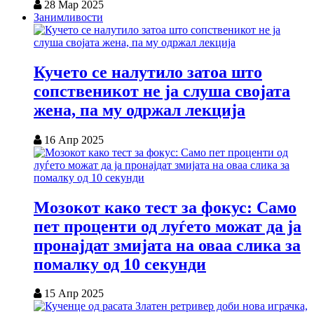
28 Мар 2025
Занимливости
Кучето се налутило затоа што
сопственикот не ја слуша својата
жена, па му одржал лекција
16 Апр 2025
Мозокот како тест за фокус: Само
пет проценти од луѓето можат да ја
пронајдат змијата на оваа слика за
помалку од 10 секунди
15 Апр 2025