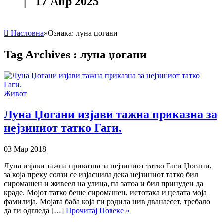
| 17 Апр 2025
Насловна
»
Ознака:
луна џогани
Tag Archives :
луна џогани
Живот
Луна Џогани изјави тажна приказна за
нејзиниот татко Гаги.
03 Мар 2018
Луна изјави тажна приказна за нејзиниот татко Гаги Џогани,
за која преку солзи се изјаснила дека нејзиниот татко бил
сиромашен и живеел на улица, па затоа и бил принуден да
краде. Мојот татко беше сиромашен, истотака и целата моја
фамилија. Мојата баба која ги родила нив дванаесет, требало
да ги одгледа […]
Прочитај Повеке »