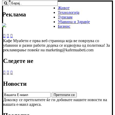
Живот
Технологија
Реклама
Туризам
Убавина и Здравје
Бизнис
Кафе Муабети е прва веб страница која ве поврзува со
убавини и разни работи додека се издвојува од политика! За
рекламирање повеќе на marketing@kafemuabeti.com
Следете не
Новости
Доколку се претплатите ќе ги добивате нашите новости на
вашата е-маил адреса.