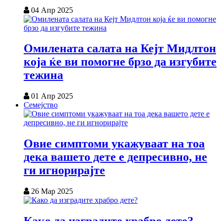
04 Апр 2025
Омилената салата на Кејт Мидлтон
која ќе ви помогне брзо да изгубите
тежина
01 Апр 2025
Семејство
Овие симптоми укажуваат на тоа
дека вашето дете е депресивно, не
ги игнорирајте
26 Мар 2025