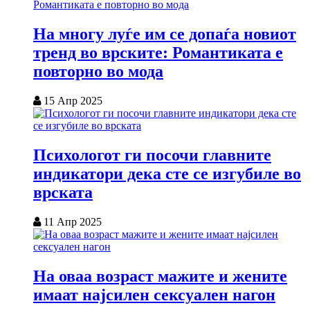
На многу луѓе им се допаѓа новиот
тренд во врските: Романтиката е
повторно во мода
15 Апр 2025
Психологот ги посочи главните
индикатори дека сте се изгубиле во
врската
11 Апр 2025
На оваа возраст мажите и жените
имаат најсилен сексуален нагон