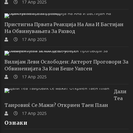
17 Апр 2025
Пристигна Првата Реакција На Ана И Бастијан
На Обвинувањата За Развод
17 Апр 2025
Вилијам Леви Ослободен: Актерот Проговори За
Обвиненијата За Кои Беше Уапсен
17 Апр 2025
Дали
Теа
Таировиќ Се Мажи? Откриен Таен План
17 Апр 2025
Ознаки