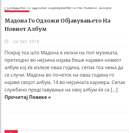
ЖИВОТ
Мадона Го Одложи Објавувањето На
Новиот Албум
04 Окт 2018
Покрај тоа што Мадона е икона на поп музиката,
претходно во нејзина изјава беше најавен новиот
албум кој ќе излезе оваа година, сепак тоа нема да
се случи. Мадона во почеток на оваа година го
најави својот албум, 14 во нејзината кариера. Сепак
службено представување на овој албум ќе се […]
Прочитај Повеке »