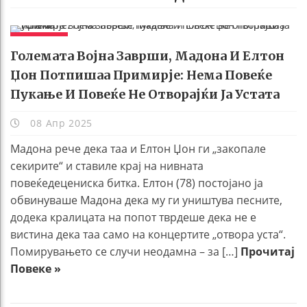
ЖИВОТ
Големата Војна Заврши, Мадона И Елтон
Џон Потпишаа Примирје: Нема Повеќе
Пукање И Повеќе Не Отворајќи Ја Устата
08 Апр 2025
Мадона рече дека таа и Елтон Џон ги „закопале
секирите“ и ставиле крај на нивната
повеќедецениска битка. Елтон (78) постојано ја
обвинуваше Мадона дека му ги уништува песните,
додека кралицата на попот тврдеше дека не е
вистина дека таа само на концертите „отвора уста“.
Помирувањето се случи неодамна – за […]
Прочитај
Повеке »