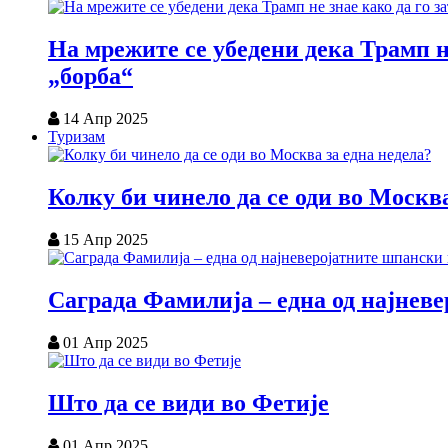
На мрежите се убедени дека Трамп н
„борба“
14 Апр 2025
Туризам
Колку би чинело да се оди во Москва
15 Апр 2025
Саграда Фамилија – една од најнев
01 Апр 2025
Што да се види во Фетије
01 Апр 2025