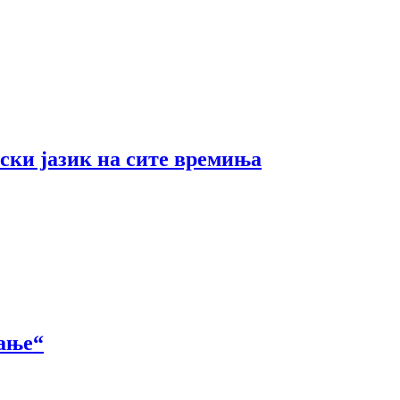
ски јазик на сите времиња
вање“