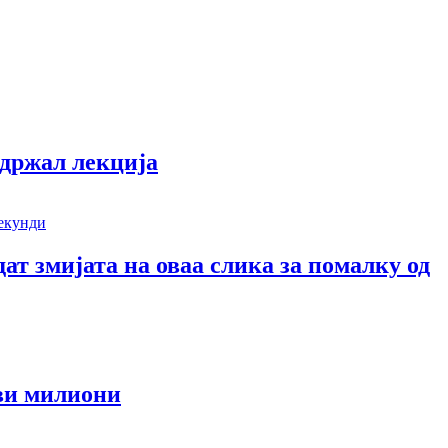
одржал лекција
дат змијата на оваа слика за помалку од
еви милиони