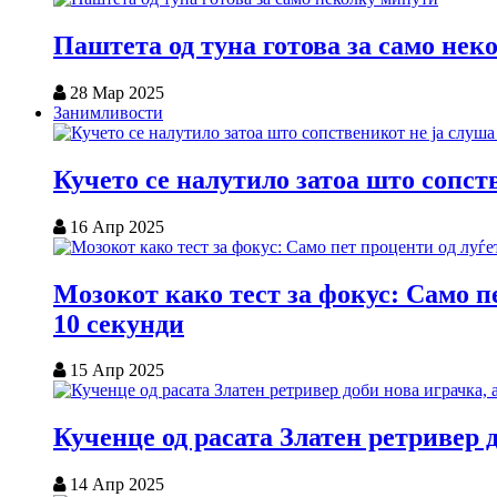
Паштета од туна готова за само нек
28 Мар 2025
Занимливости
Кучето се налутило затоа што сопст
16 Апр 2025
Мозокот како тест за фокус: Само пе
10 секунди
15 Апр 2025
Кученце од расата Златен ретривер 
14 Апр 2025