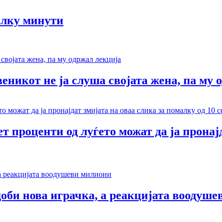
олку минути
веникот не ја слуша својата жена, па му 
т проценти од луѓето можат да ја пронај
доби нова играчка, а реакцијата воодуш