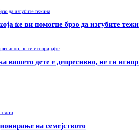
оја ќе ви помогне брзо да изгубите теж
а вашето дете е депресивно, не ги игнор
ионирање на семејството