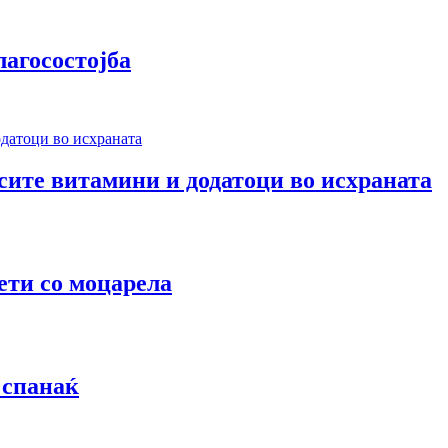
лагосостојба
 сите витамини и додатоци во исхраната
ети со моцарела
 спанаќ