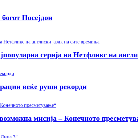
 богот Посејдон
јпопуларна серија на Нетфликс на англи
ерации веќе руши рекорди
Невозможна мисија – Конечното пресмету