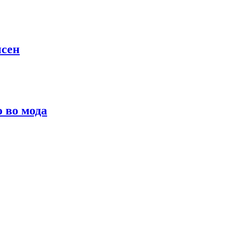
псен
о во мода