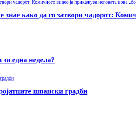
е знае како да го затвори чадорот: Коми
 за една недела?
еројатните шпански градби