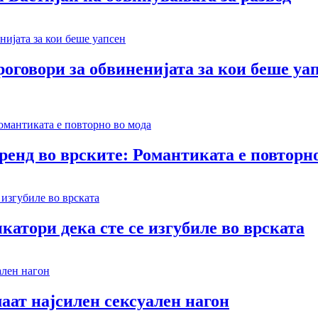
оговори за обвиненијата за кои беше уа
тренд во врските: Романтиката е повторн
катори дека сте се изгубиле во врската
аат најсилен сексуален нагон