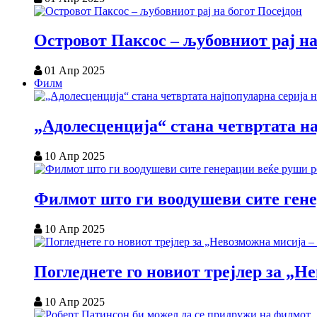
Островот Паксос – љубовниот рај на
01 Апр 2025
Филм
„Адолесценција“ стана четвртата на
10 Апр 2025
Филмот што ги воодушеви сите ген
10 Апр 2025
Погледнете го новиот трејлер за „
10 Апр 2025