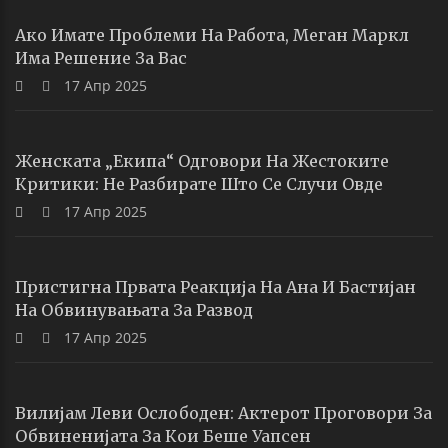
Ако Имате Проблеми На Работа, Меган Маркл
Има Решение За Вас
17 Апр 2025
Женската „екипа“ Одговори На Жестоките
Критики: Не Разбирате Што Се Случи Овде
17 Апр 2025
Пристигна Првата Реакција На Ана И Бастијан
На Обвинувањата За Развод
17 Апр 2025
Вилијам Леви Ослободен: Актерот Проговори За
Обвиненијата За Кои Беше Уапсен