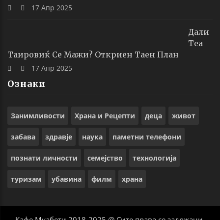
17 Апр 2025
Дали
Теа
Таировиќ Се Мажи? Откриен Таен План
17 Апр 2025
Ознаки
Занимливости
Храна и Рецепти
деца
живот
забава
здравје
наука
паметни телефони
познати личности
семејство
технологија
туризам
убавина
филм
храна
Кафе Муабети 2018-2025 @ Сите права се задржани.