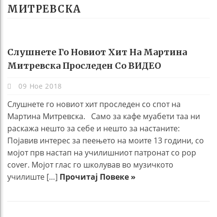
МИТРЕВСКА
Слушнете Го Новиот Хит На Мартина
Митревска Проследен Со ВИДЕО
09 Ное 2018
Слушнете го новиот хит проследен со спот на
Мартина Митревска. Само за кафе муабети таа ни
раскажа нешто за себе и нешто за настаните:
Појавив интерес за пеењето на моите 13 години, со
мојот прв настап на училишниот патронат со pop
cover. Мојот глас го школував во музичкото
училиште […]
Прочитај Повеке »