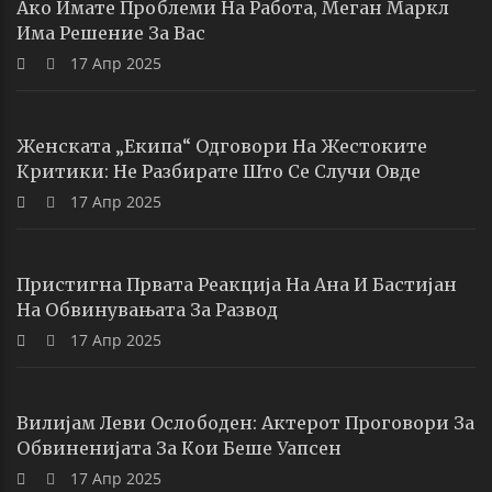
Ако Имате Проблеми На Работа, Меган Маркл
Има Решение За Вас
17 Апр 2025
Женската „екипа“ Одговори На Жестоките
Критики: Не Разбирате Што Се Случи Овде
17 Апр 2025
Пристигна Првата Реакција На Ана И Бастијан
На Обвинувањата За Развод
17 Апр 2025
Вилијам Леви Ослободен: Актерот Проговори За
Обвиненијата За Кои Беше Уапсен
17 Апр 2025