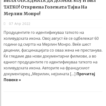
БИЛА ОПСЕДНАТА ДА ДОЗНАЕ КОЈ Ѝ Бил
ТАТКО! Откриена Големата Тајна На
Мерлин Монро!
07 Апр 2022
Продуцентите го идентификуваа таткото на
холивудската икона. Овој август ќе се одбележат 60
години од смртта на Мерлин Монро. Веќе шест
децении, фасцинацијата со оваа жена не престанува.
Ќе гледаме два нови документарни филмови, а во
едниот продуцентите го идентификуваа таткото на
холивудската икона. Авторите на францускиот
документарец „Мерилин, нејзината […]
Прочитај
Повеке »