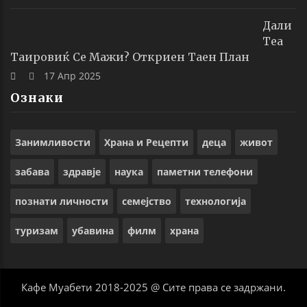
Дали
Теа
Таировиќ Се Мажи? Откриен Таен План
17 Апр 2025
Ознаки
Занимливости
Храна и Рецепти
деца
живот
забава
здравје
наука
паметни телефони
познати личности
семејство
технологија
туризам
убавина
филм
храна
Кафе Муабети 2018-2025 @ Сите права се задржани.