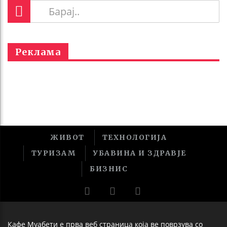
Реклама
ЖИВОТ
ТЕХНОЛОГИЈА
ТУРИЗАМ
УБАВИНА И ЗДРАВЈЕ
БИЗНИС
Кафе Муабети е прва веб страница која ве поврзува со