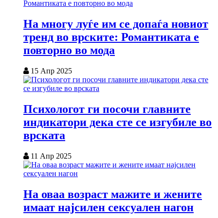
На многу луѓе им се допаѓа новиот
тренд во врските: Романтиката е
повторно во мода
15 Апр 2025
Психологот ги посочи главните
индикатори дека сте се изгубиле во
врската
11 Апр 2025
На оваа возраст мажите и жените
имаат најсилен сексуален нагон