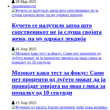
28 Мар 2025
Занимливости
Кучето се налутило затоа што
сопственикот не ја слуша својата
жена, па му одржал лекција
16 Апр 2025
Мозокот како тест за фокус: Само
пет проценти од луѓето можат да ја
пронајдат змијата на оваа слика за
помалку од 10 секунди
15 Апр 2025