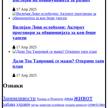
17 Апр 2025
Вилијам Леви ослободен: Актерот
проговори за обвиненијата за кои беше
уапсен
17 Апр 2025
Дали Теа Таировиќ се мажи? Откриен таен
план
17 Апр 2025
Ознаки
живот
Занимливости
деца
Храна и Рецепти
забава
здравје
семејство
наука
паметни телефони
познати личности