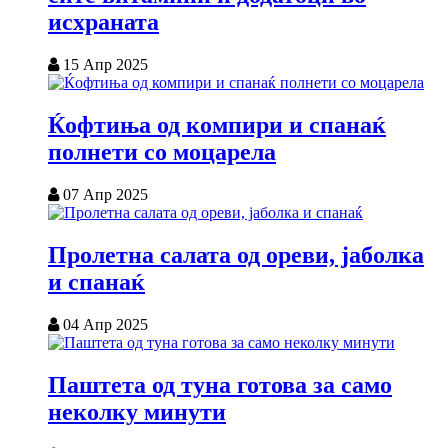
исхраната
15 Апр 2025
Ќофтиња од компири и спанаќ
полнети со моцарела
07 Апр 2025
Пролетна салата од ореви, јаболка
и спанаќ
04 Апр 2025
Паштета од туна готова за само
неколку минути