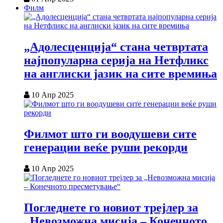
Филм
„Адолесценција“ стана четвртата
најпопуларна серија на Нетфликс
на англиски јазик на сите времиња
10 Апр 2025
Филмот што ги воодушеви сите
генерации веќе руши рекорди
10 Апр 2025
Погледнете го новиот трејлер за
„Невозможна мисија – Конечното