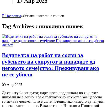
| 17 Апр 2025
Насловна
»
Ознака:
николина пишек
Tag Archives :
николина пишек
Живот
Водителка на работ на солзи за
губењето на сопругот и нападите од
неговото семејство: Преживуваш ако
не се убиеш
09 Апр 2025
Да се ​​изгуби сопругот, партнерот, поддршката во животот
никогаш не е лесно. Тоа е трауматично искуство кое целосно
го менува човекот, што е уште потешко ако наместо да тагува,
го чека судски процес. Вака се соочи Николина Пишек, која