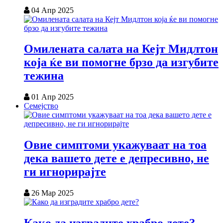
04 Апр 2025
Омилената салата на Кејт Мидлтон
која ќе ви помогне брзо да изгубите
тежина
01 Апр 2025
Семејство
Овие симптоми укажуваат на тоа
дека вашето дете е депресивно, не
ги игнорирајте
26 Мар 2025