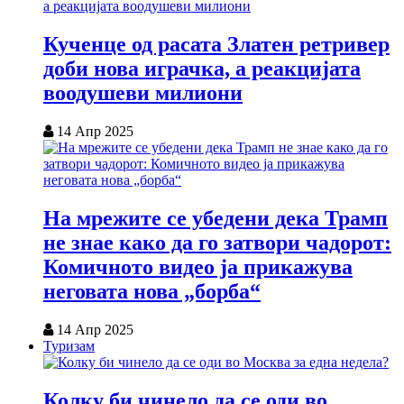
Кученце од расата Златен ретривер
доби нова играчка, а реакцијата
воодушеви милиони
14 Апр 2025
На мрежите се убедени дека Трамп
не знае како да го затвори чадорот:
Комичното видео ја прикажува
неговата нова „борба“
14 Апр 2025
Туризам
Колку би чинело да се оди во