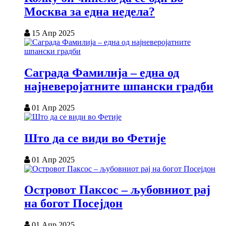
Москва за една недела?
15 Апр 2025
Саграда Фамилија – една од
најневеројатните шпански градби
01 Апр 2025
Што да се види во Фетије
01 Апр 2025
Островот Паксос – љубовниот рај
на богот Посејдон
01 Апр 2025