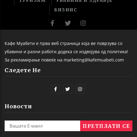
ТУРИЗАМ
УБАВИНА И ЗДРАВЈЕ
БИЗНИС
Кафе Муабети е прва веб страница која ве поврзува со
убавини и разни работи додека се издвојува од политика!
За рекламирање повеќе на marketing@kafemuabeti.com
Следете Не
Новости