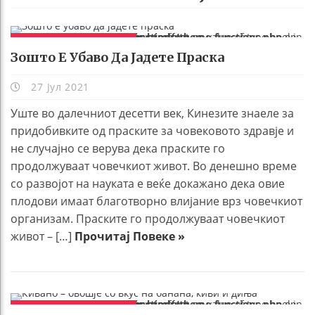
Warning
/home/kafemuabeti/public_html/wp-content/themes/htmag/functions/theme-functions.php
on line
2116
: Trying to access array offset on value of type bool in
ХРАНА И РЕЦЕПТИ
Зошто Е Убаво Да Јадете Праска
27 Јул 2021
Уште во далечниот десетти век, Кинезите знаеле за
придобивките од праските за човековото здравје и
не случајно се верува дека праските го
продолжуваат човечкиот живот. Во денешно време
со развојот на науката е веќе докажано дека овие
плодови имаат благотворно влијание врз човечкиот
организам. Праските го продолжуваат човечкиот
живот – […]
Прочитај Повеке »
Warning
/home/kafemuabeti/public_html/wp-content/themes/htmag/functions/theme-functions.php
on line
2116
: Trying to access array offset on value of type bool in
ХРАНА И РЕЦЕПТИ