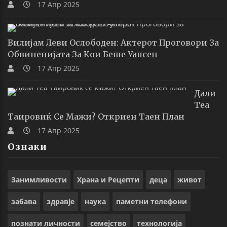
17 Апр 2025
Вилијам Леви Ослободен: Актерот Проговори За
Обвиненијата За Кои Беше Уапсен
17 Апр 2025
Дали
Теа
Таировиќ Се Мажи? Откриен Таен План
17 Апр 2025
Ознаки
Занимливости
Храна и Рецепти
деца
живот
забава
здравје
наука
паметни телефони
познати личности
семејство
технологија