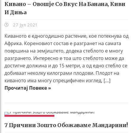
Кивано – Овошје Со Вкус На Банана, Киви
И Диња
27 Јул 2021
Киваното е едногодишно растение, кое потекнува од
Африка. Кореновиот состав е разгранет на самата
површина на земјиштето, додека стеблото е многу
разгрането. Интересно е тоа што стеблото може да
достигне должина и до 15 метри, а од едно стебло се
добиваат неколку килограми плодови. Плодот на
киваното има многу спрецифичен изглед, […]
Прочитај Повеке »
ЗАНИМЛИВОСТИ
7 Причини Зошто Обожаваме Мандарини!