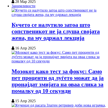
28 Мар 2025
Занимливости
Кучето се налутило затоа што
сопственикот не ја слуша својата
жена, па му одржал лекција
16 Апр 2025
Мозокот како тест за фокус: Само
пет проценти од луѓето можат да ја
пронајдат змијата на оваа слика за
помалку од 10 секунди
15 Апр 2025