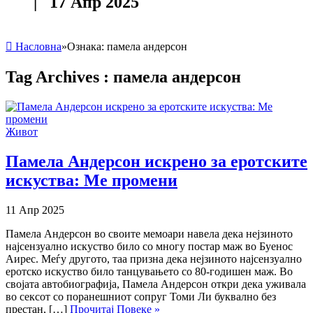
| 17 Апр 2025
Насловна
»
Ознака:
памела андерсон
Tag Archives :
памела андерсон
Живот
Памела Андерсон искрено за еротските
искуства: Ме промени
11 Апр 2025
Памела Андерсон во своите мемоари навела дека нејзиното
најсензуално искуство било со многу постар маж во Буенос
Аирес. Меѓу другото, таа призна дека нејзиното најсензуално
еротско искуство било танцувањето со 80-годишен маж. Во
својата автобиографија, Памела Андерсон откри дека уживала
во сексот со поранешниот сопруг Томи Ли буквално без
престан, […]
Прочитај Повеке »