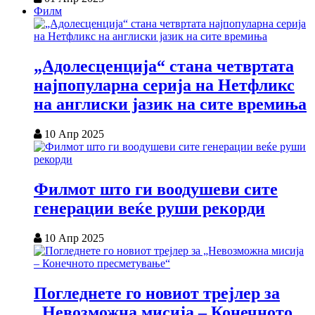
Филм
„Адолесценција“ стана четвртата
најпопуларна серија на Нетфликс
на англиски јазик на сите времиња
10 Апр 2025
Филмот што ги воодушеви сите
генерации веќе руши рекорди
10 Апр 2025
Погледнете го новиот трејлер за
„Невозможна мисија – Конечното