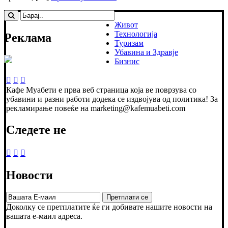
Живот
Технологија
Реклама
Туризам
Убавина и Здравје
Бизнис
Кафе Муабети е прва веб страница која ве поврзува со
убавини и разни работи додека се издвојува од политика! За
рекламирање повеќе на marketing@kafemuabeti.com
Следете не
Новости
Доколку се претплатите ќе ги добивате нашите новости на
вашата е-маил адреса.