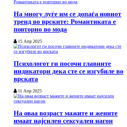
На многу луѓе им се допаѓа новиот
тренд во врските: Романтиката е
повторно во мода
15 Апр 2025
Психологот ги посочи главните
индикатори дека сте се изгубиле во
врската
11 Апр 2025
На оваа возраст мажите и жените
имаат најсилен сексуален нагон