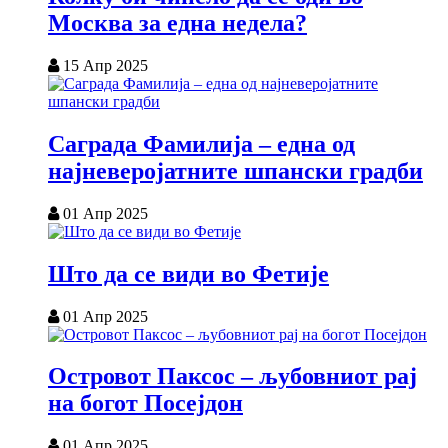
Москва за една недела?
15 Апр 2025
Саграда Фамилија – една од
најневеројатните шпански градби
01 Апр 2025
Што да се види во Фетије
01 Апр 2025
Островот Паксос – љубовниот рај
на богот Посејдон
01 Апр 2025