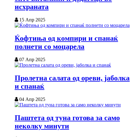
исхраната
15 Апр 2025
Ќофтиња од компири и спанаќ
полнети со моцарела
07 Апр 2025
Пролетна салата од ореви, јаболка
и спанаќ
04 Апр 2025
Паштета од туна готова за само
неколку минути