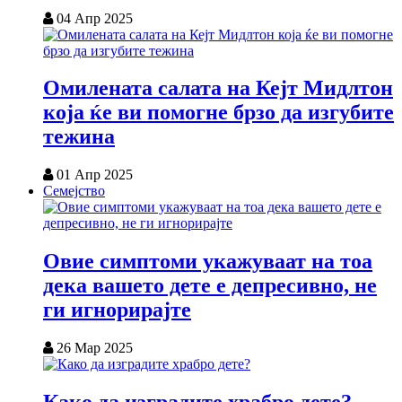
04 Апр 2025
Омилената салата на Кејт Мидлтон
која ќе ви помогне брзо да изгубите
тежина
01 Апр 2025
Семејство
Овие симптоми укажуваат на тоа
дека вашето дете е депресивно, не
ги игнорирајте
26 Мар 2025