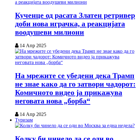
Кученце од расата Златен ретривер
доби нова играчка, а реакцијата
воодушеви милиони
14 Апр 2025
На мрежите се убедени дека Трамп
не знае како да го затвори чадорот:
Комичното видео ја прикажува
неговата нова „борба“
14 Апр 2025
Туризам
Колку би чинело да се оди во