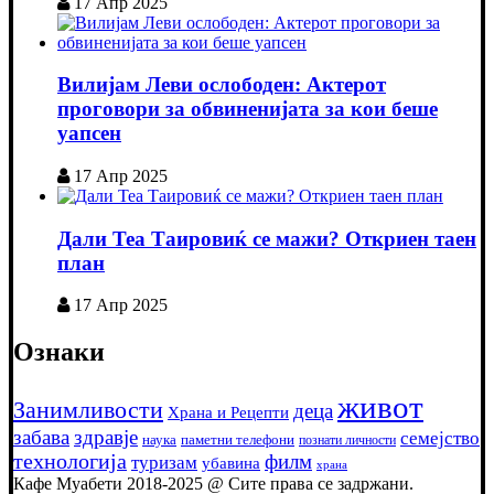
17 Апр 2025
Вилијам Леви ослободен: Актерот
проговори за обвиненијата за кои беше
уапсен
17 Апр 2025
Дали Теа Таировиќ се мажи? Откриен таен
план
17 Апр 2025
Ознаки
живот
Занимливости
деца
Храна и Рецепти
забава
здравје
семејство
наука
паметни телефони
познати личности
технологија
филм
туризам
убавина
храна
Кафе Муабети 2018-2025 @ Сите права се задржани.