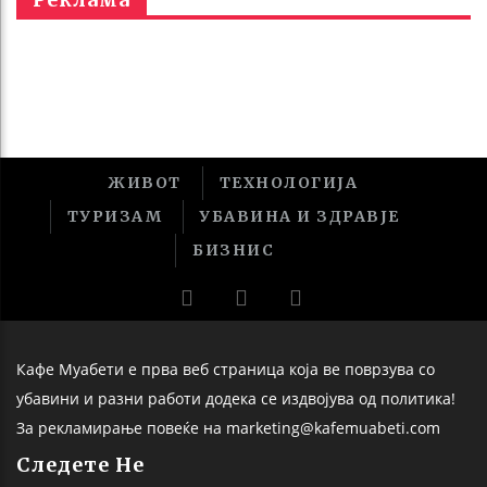
ЖИВОТ
ТЕХНОЛОГИЈА
ТУРИЗАМ
УБАВИНА И ЗДРАВЈЕ
БИЗНИС
Кафе Муабети е прва веб страница која ве поврзува со
убавини и разни работи додека се издвојува од политика!
За рекламирање повеќе на marketing@kafemuabeti.com
Следете Не