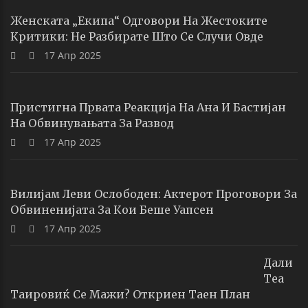
Женската „екипа“ Одговори На Жестоките
Критики: Не Разбирате Што Се Случи Овде
17 Апр 2025
Пристигна Првата Реакција На Ана И Бастијан
На Обвинувањата За Развод
17 Апр 2025
Вилијам Леви Ослободен: Актерот Проговори За
Обвиненијата За Кои Беше Уапсен
17 Апр 2025
Дали
Теа
Таировиќ Се Мажи? Откриен Таен План