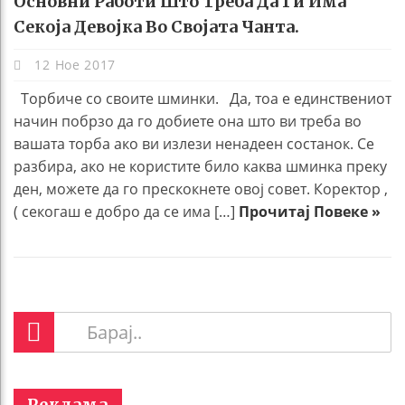
Основни Работи Што Треба Да Ги Има
Секоја Девојка Во Својата Чанта.
12 Ное 2017
Торбиче со своите шминки. Да, тоа е единствениот
начин побрзо да го добиете она што ви треба во
вашата торба ако ви излези ненадеен состанок. Се
разбира, ако не користите било каква шминка преку
ден, можете да го прескокнете овој совет. Коректор ,
( секогаш е добро да се има […]
Прочитај Повеке »
Реклама