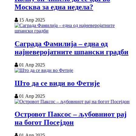
Москва за една недела?
15 Апр 2025
Саграда Фамилија – една од
најневеројатните шпански градби
01 Апр 2025
Што да се види во Фетије
01 Апр 2025
Островот Паксос – љубовниот рај
на богот Посејдон
01 Апр 2025