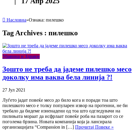
| 17 Апр 2025
Насловна
»
Ознака:
пилешко
Tag Archives :
пилешко
Убавина и Здравје
Зошто не треба да јадеме пилешко месо
доколку има ваква бела линија ?!
27 Јул 2021
Луѓето јадат повеќе месо до било кога и поради тоа што
пилешкото месо е толку популарен извор на протеини, не би
требало да бидеме изненадени од тоа што одгледувачи на
пилињата мораат да исфрлаат повеќе роба на пазарот со се
поголема брзина. Новата компанија која ја лансирала
организацијата “Compassion in […]
Прочитај Повеке »