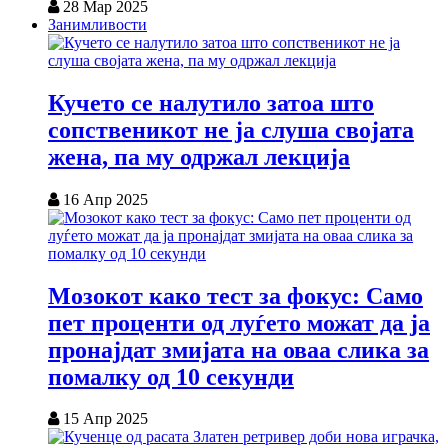
28 Мар 2025
Занимливости
Кучето се налутило затоа што
сопственикот не ја слуша својата
жена, па му одржал лекција
16 Апр 2025
Мозокот како тест за фокус: Само
пет проценти од луѓето можат да ја
пронајдат змијата на оваа слика за
помалку од 10 секунди
15 Апр 2025