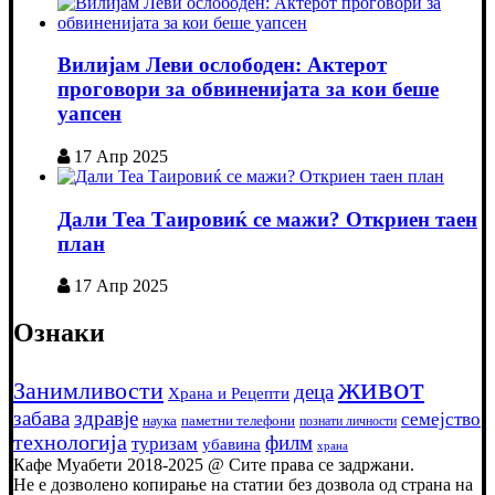
Вилијам Леви ослободен: Актерот
проговори за обвиненијата за кои беше
уапсен
17 Апр 2025
Дали Теа Таировиќ се мажи? Откриен таен
план
17 Апр 2025
Ознаки
живот
Занимливости
деца
Храна и Рецепти
забава
здравје
семејство
наука
паметни телефони
познати личности
технологија
филм
туризам
убавина
храна
Кафе Муабети 2018-2025 @ Сите права се задржани.
Не е дозволено копирање на статии без дозвола од страна на