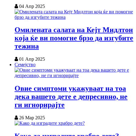
04 Апр 2025
Омилената салата на Кејт Мидлтон
која ќе ви помогне брзо да изгубите
тежина
01 Апр 2025
Семејство
Овие симптоми укажуваат на тоа
дека вашето дете е депресивно, не
ги игнорирајте
26 Мар 2025