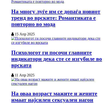
На многу луѓе им се допаѓа новиот
тренд во врските: Романтиката е
повторно во мода
15 Апр 2025
Психологот ги посочи главните
индикатори дека сте се изгубиле во
врската
11 Апр 2025
На оваа возраст мажите и жените
имаат најсилен сексуален нагон