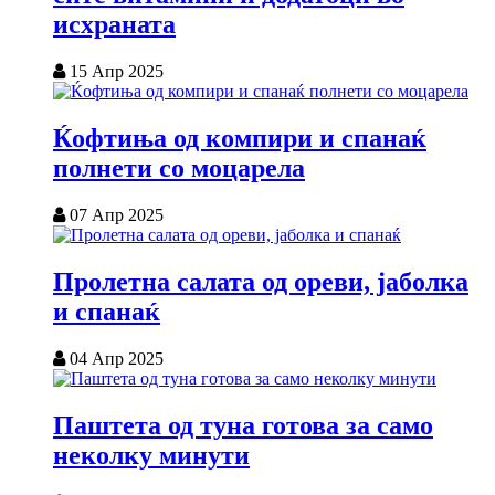
исхраната
15 Апр 2025
Ќофтиња од компири и спанаќ
полнети со моцарела
07 Апр 2025
Пролетна салата од ореви, јаболка
и спанаќ
04 Апр 2025
Паштета од туна готова за само
неколку минути