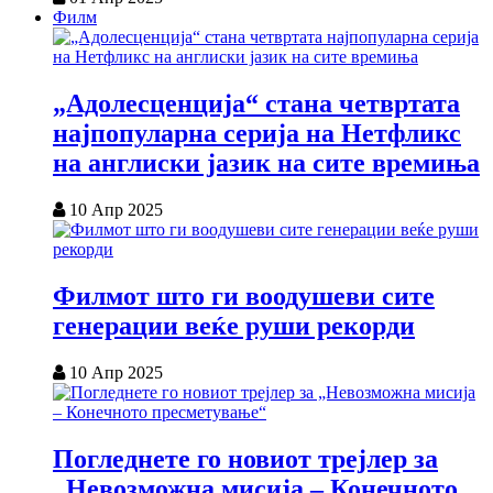
Филм
„Адолесценција“ стана четвртата
најпопуларна серија на Нетфликс
на англиски јазик на сите времиња
10 Апр 2025
Филмот што ги воодушеви сите
генерации веќе руши рекорди
10 Апр 2025
Погледнете го новиот трејлер за
„Невозможна мисија – Конечното