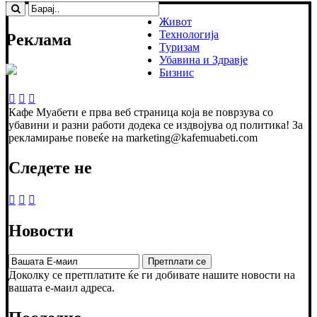
Живот
Технологија
Реклама
Туризам
Убавина и Здравје
Бизнис
Кафе Муабети е прва веб страница која ве поврзува со
убавини и разни работи додека се издвојува од политика! За
рекламирање повеќе на marketing@kafemuabeti.com
Следете не
Новости
Доколку се претплатите ќе ги добивате нашите новости на
вашата е-маил адреса.