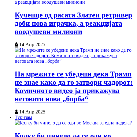
Кученце од расата Златен ретривер
доби нова играчка, а реакцијата
воодушеви милиони
14 Апр 2025
На мрежите се убедени дека Трамп
не знае како да го затвори чадорот:
Комичното видео ја прикажува
неговата нова „борба“
14 Апр 2025
Туризам
Колку би чинело да се оди во