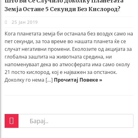
Што Би Се Случило Доколку Планетата
Земја Остане 5 Секунди Без Кислород?
25 Јан 2019
Кога планетата земја би останала без воздух само на
пет секунди, за тоа време во нашата планета ќе се
случат негативни промени. Еколозите од акцијата за
глобална заштита на животната средина, ни
напоменуваат дека во атмосферата има само околу
21 посто кислород, кој е најважен за опстанок.
Доколку го нема […]
Прочитај Повеке »