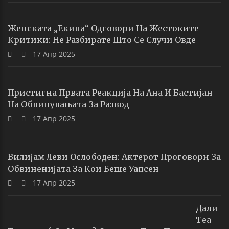
Женската „екипа“ Одговори На Жестоките
Критики: Не Разбирате Што Се Случи Овде
17 Апр 2025
Пристигна Првата Реакција На Ана И Бастијан
На Обвинувањата За Развод
17 Апр 2025
Вилијам Леви Ослободен: Актерот Проговори За
Обвиненијата За Кои Беше Уапсен
17 Апр 2025
Дали
Теа