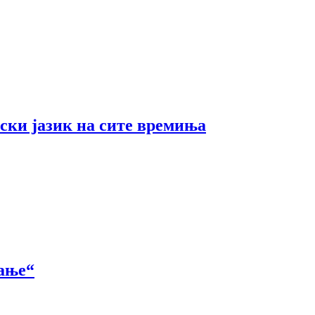
ски јазик на сите времиња
вање“