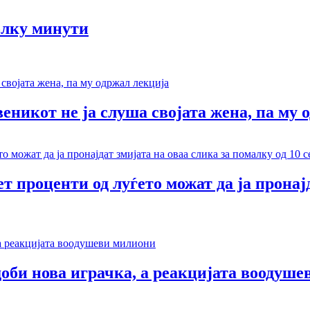
олку минути
веникот не ја слуша својата жена, па му 
т проценти од луѓето можат да ја пронај
доби нова играчка, а реакцијата воодуш