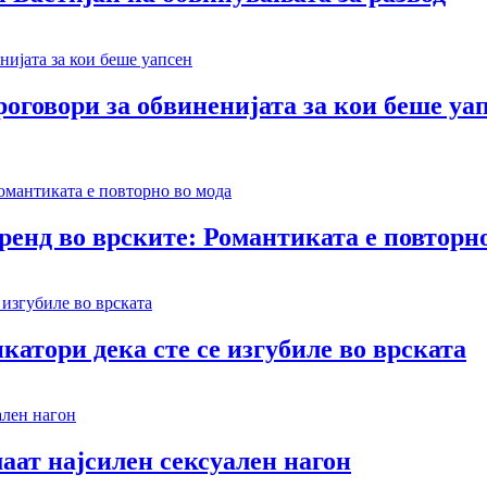
оговори за обвиненијата за кои беше уа
тренд во врските: Романтиката е повторн
катори дека сте се изгубиле во врската
аат најсилен сексуален нагон