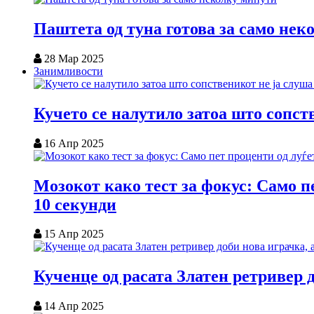
Паштета од туна готова за само нек
28 Мар 2025
Занимливости
Кучето се налутило затоа што сопст
16 Апр 2025
Мозокот како тест за фокус: Само пе
10 секунди
15 Апр 2025
Кученце од расата Златен ретривер 
14 Апр 2025