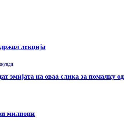
одржал лекција
дат змијата на оваа слика за помалку од
еви милиони