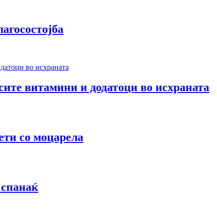
лагосостојба
 сите витамини и додатоци во исхраната
ети со моцарела
 спанаќ