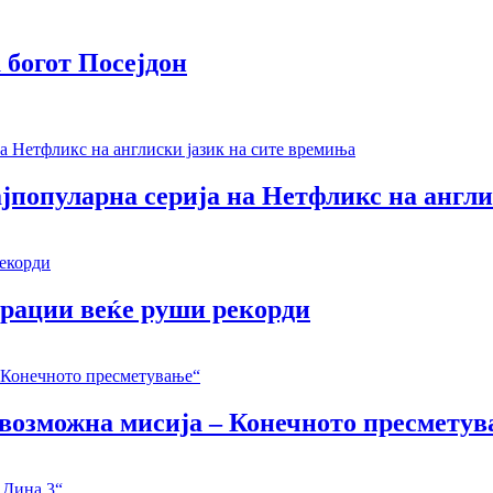
 богот Посејдон
јпопуларна серија на Нетфликс на англи
ерации веќе руши рекорди
Невозможна мисија – Конечното пресмету