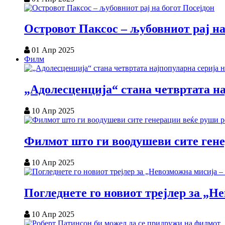
Островот Паксос – љубовниот рај на
01 Апр 2025
Филм
„Адолесценција“ стана четвртата на
10 Апр 2025
Филмот што ги воодушеви сите ген
10 Апр 2025
Погледнете го новиот трејлер за „
10 Апр 2025