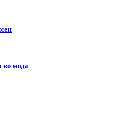
псен
о во мода