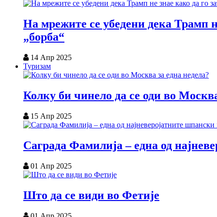
На мрежите се убедени дека Трамп н
„борба“
14 Апр 2025
Туризам
Колку би чинело да се оди во Москва
15 Апр 2025
Саграда Фамилија – една од најнев
01 Апр 2025
Што да се види во Фетије
01 Апр 2025