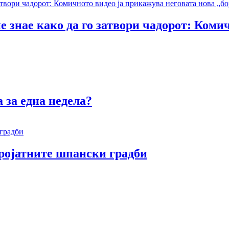
е знае како да го затвори чадорот: Коми
 за една недела?
еројатните шпански градби