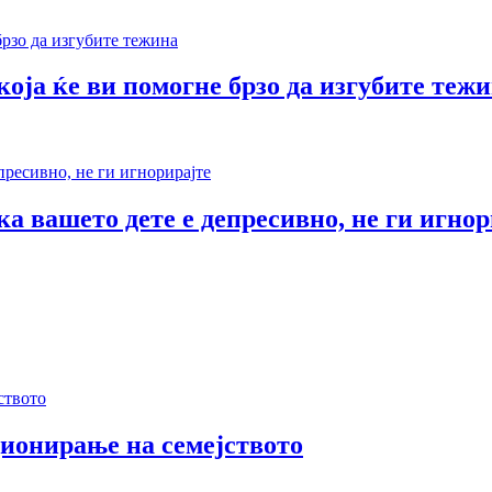
оја ќе ви помогне брзо да изгубите теж
а вашето дете е депресивно, не ги игнор
ионирање на семејството