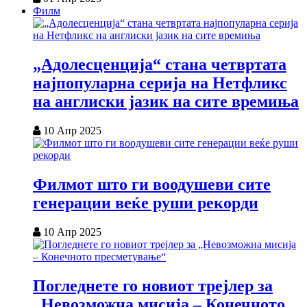
Филм
„Адолесценција“ стана четвртата
најпопуларна серија на Нетфликс
на англиски јазик на сите времиња
10 Апр 2025
Филмот што ги воодушеви сите
генерации веќе руши рекорди
10 Апр 2025
Погледнете го новиот трејлер за
„Невозможна мисија – Конечното