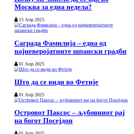
Москва за една недела?
15 Апр 2025
Саграда Фамилија – една од
најневеројатните шпански градби
01 Апр 2025
Што да се види во Фетије
01 Апр 2025
Островот Паксос – љубовниот рај
на богот Посејдон
01 Апр 2025