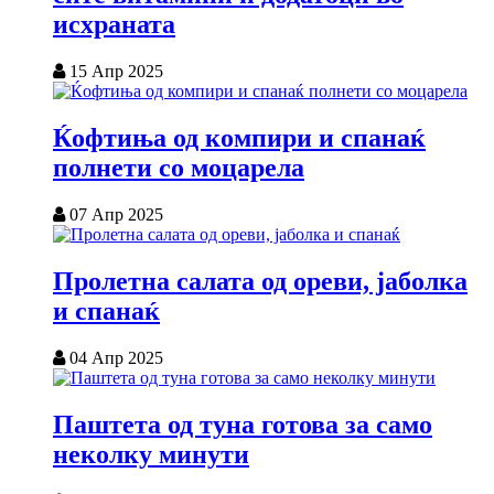
исхраната
15 Апр 2025
Ќофтиња од компири и спанаќ
полнети со моцарела
07 Апр 2025
Пролетна салата од ореви, јаболка
и спанаќ
04 Апр 2025
Паштета од туна готова за само
неколку минути