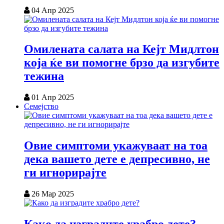
04 Апр 2025
Омилената салата на Кејт Мидлтон
која ќе ви помогне брзо да изгубите
тежина
01 Апр 2025
Семејство
Овие симптоми укажуваат на тоа
дека вашето дете е депресивно, не
ги игнорирајте
26 Мар 2025