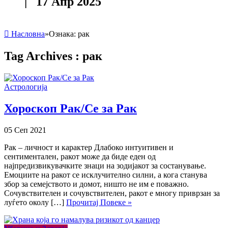
| 17 Апр 2025
Насловна
»
Ознака:
рак
Tag Archives :
рак
Астрологија
Хороскоп Рак/Се за Рак
05 Сеп 2021
Рак – личност и карактер Длабоко интуитивен и
сентиментален, ракот може да биде еден од
најпредизвикувачките знаци на зодијакот за состанување.
Емоциите на ракот се исклучително силни, а кога станува
збор за семејството и домот, ништо не им е поважно.
Сочувствителен и сочувствителен, ракот е многу приврзан за
луѓето околу […]
Прочитај Повеке »