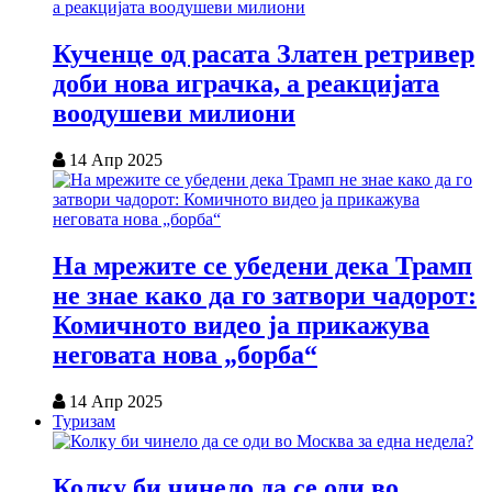
Кученце од расата Златен ретривер
доби нова играчка, а реакцијата
воодушеви милиони
14 Апр 2025
На мрежите се убедени дека Трамп
не знае како да го затвори чадорот:
Комичното видео ја прикажува
неговата нова „борба“
14 Апр 2025
Туризам
Колку би чинело да се оди во