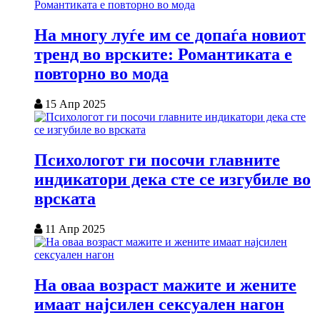
На многу луѓе им се допаѓа новиот
тренд во врските: Романтиката е
повторно во мода
15 Апр 2025
Психологот ги посочи главните
индикатори дека сте се изгубиле во
врската
11 Апр 2025
На оваа возраст мажите и жените
имаат најсилен сексуален нагон