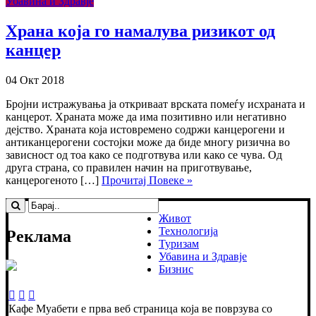
Убавина и Здравје
Храна која го намалува ризикот од
канцер
04 Окт 2018
Бројни истражувања ја откриваат врската помеѓу исхраната и
канцерот. Храната може да има позитивно или негативно
дејство. Храната која истовремено содржи канцерогени и
антиканцерогени состојки може да биде многу ризична во
зависност од тоа како се подготвува или како се чува. Од
друга страна, со правилен начин на приготвување,
канцерогеното […]
Прочитај Повеке »
Живот
Технологија
Реклама
Туризам
Убавина и Здравје
Бизнис
Кафе Муабети е прва веб страница која ве поврзува со