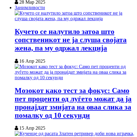
28 Мар 2025
Занимливости
Кучето се налутило затоа што
сопственикот не ја слуша својата
жена, па му одржал лекција
16 Апр 2025
Мозокот како тест за фокус: Само
пет проценти од луѓето можат да ја
пронајдат змијата на оваа слика за
помалку од 10 секунди
15 Апр 2025