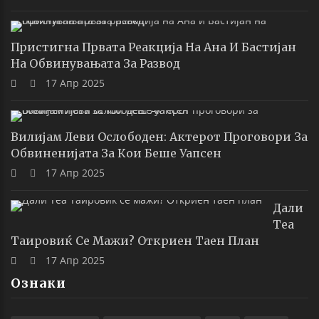
Пристигна Првата Реакција На Ана И Бастијан
На Обвинувањата За Развод
17 Апр 2025
Вилијам Леви Ослободен: Актерот Проговори За
Обвиненијата За Кои Беше Уапсен
17 Апр 2025
Дали
Теа
Таировиќ Се Мажи? Откриен Таен План
17 Апр 2025
Ознаки