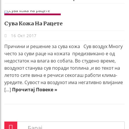
УБАВИНА И ЗДРАВЈЕ
Сува Кожа На Рацете
16 Окт 2017
Причини и решениe за сува кожа Сув воздух Многу
често за суви раце на кожата предизвикано е од
недостаток на влага во собата. Во студено време,
воздухот станува сув поради топлина ,и во текот на
летото сите вина е речиси секогаш работи клима-
уредите. Сувост на воздухот има негативно влијание
[…]
Прочитај Повеке »