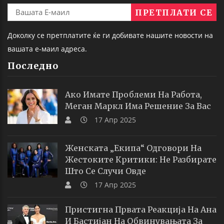
Доколку се претплатите ќе ги добивате нашите новости на
вашата е-маил адреса.
Последно
Ако Имате Проблеми На Работа,
Меган Маркл Има Решение За Вас
17 Апр 2025
Женската „екипа“ Одговори На
Жестоките Критики: Не Разбирате
Што Се Случи Овде
17 Апр 2025
Пристигна Првата Реакција На Ана
И Бастијан На Обвинувањата За