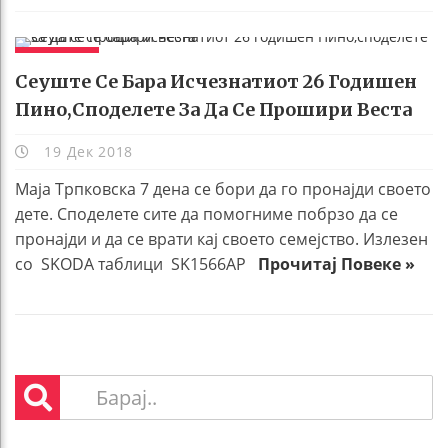
ЖИВОТ
Сеуште Се Бара Исчезнатиот 26 Годишен
Пино,споделете За Да Се Прошири Веста
19 Дек 2018
Маја Трпковска 7 дена се бори да го пронајди своето
дете. Споделете сите да помогниме побрзо да се
пронајди и да се врати кај своето семејство. Излезен
со SKODA таблици SK1566AP
Прочитај Повеке »