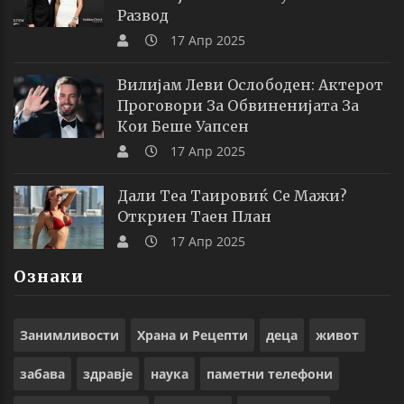
Развод
17 Апр 2025
Вилијам Леви Ослободен: Актерот
Проговори За Обвиненијата За
Кои Беше Уапсен
17 Апр 2025
Дали Теа Таировиќ Се Мажи?
Откриен Таен План
17 Апр 2025
Ознаки
Занимливости
Храна и Рецепти
деца
живот
забава
здравје
наука
паметни телефони