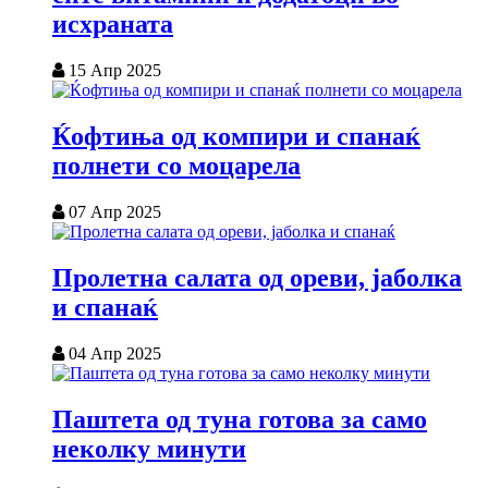
исхраната
15 Апр 2025
Ќофтиња од компири и спанаќ
полнети со моцарела
07 Апр 2025
Пролетна салата од ореви, јаболка
и спанаќ
04 Апр 2025
Паштета од туна готова за само
неколку минути