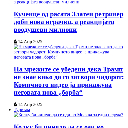
Кученце од расата Златен ретривер
доби нова играчка, а реакцијата
воодушеви милиони
14 Апр 2025
На мрежите се убедени дека Трамп
не знае како да го затвори чадорот:
Комичното видео ја прикажува
неговата нова „борба“
14 Апр 2025
Туризам
Колку би чинело да се оди во