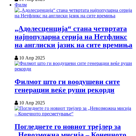
Филм
„Адолесценција“ стана четвртата
најпопуларна серија на Нетфликс
на англиски јазик на сите времиња
10 Апр 2025
Филмот што ги воодушеви сите
генерации веќе руши рекорди
10 Апр 2025
Погледнете го новиот трејлер за
„Невозможна мисија – Конечното