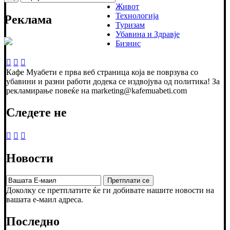
Живот
Технологија
Реклама
Туризам
Убавина и Здравје
Бизнис
Кафе Муабети е прва веб страница која ве поврзува со
убавини и разни работи додека се издвојува од политика! За
рекламирање повеќе на marketing@kafemuabeti.com
Следете не
Новости
Доколку се претплатите ќе ги добивате нашите новости на
вашата е-маил адреса.
Последно