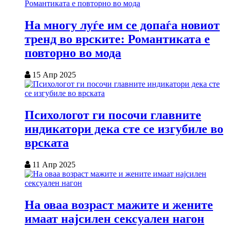
На многу луѓе им се допаѓа новиот
тренд во врските: Романтиката е
повторно во мода
15 Апр 2025
Психологот ги посочи главните
индикатори дека сте се изгубиле во
врската
11 Апр 2025
На оваа возраст мажите и жените
имаат најсилен сексуален нагон