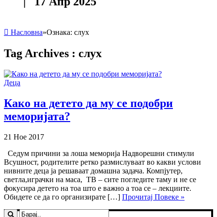
| 17 Апр 2025
Насловна
»
Ознака:
слух
Tag Archives :
слух
Деца
Како на детето да му се подобри
меморијата?
21 Ное 2017
Седум причини за лоша меморија Надворешни стимули
Всушност, родителите ретко размислуваат во какви услови
нивните деца ја решаваат домашна задача. Компјутер,
светла,играчки на маса, ТВ – сите погледите таму и не се
фокусира детето на тоа што е важно а тоа се – лекциите.
Обидете се да го организирате […]
Прочитај Повеке »