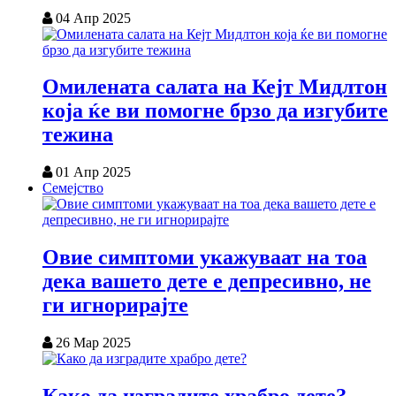
04 Апр 2025
Омилената салата на Кејт Мидлтон
која ќе ви помогне брзо да изгубите
тежина
01 Апр 2025
Семејство
Овие симптоми укажуваат на тоа
дека вашето дете е депресивно, не
ги игнорирајте
26 Мар 2025