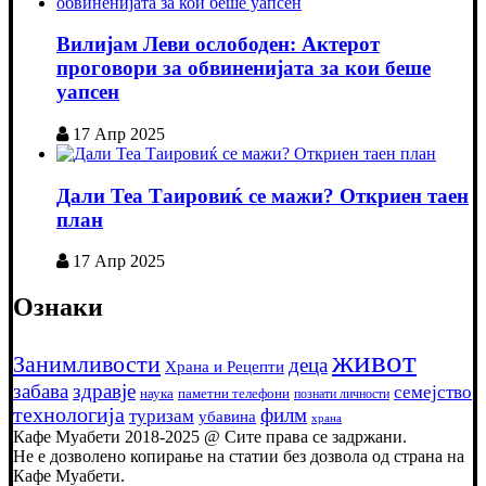
Вилијам Леви ослободен: Актерот
проговори за обвиненијата за кои беше
уапсен
17 Апр 2025
Дали Теа Таировиќ се мажи? Откриен таен
план
17 Апр 2025
Ознаки
живот
Занимливости
деца
Храна и Рецепти
забава
здравје
семејство
наука
паметни телефони
познати личности
технологија
филм
туризам
убавина
храна
Кафе Муабети 2018-2025 @ Сите права се задржани.
Не е дозволено копирање на статии без дозвола од страна на
Кафе Муабети.