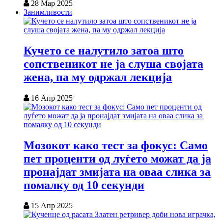
28 Мар 2025
Занимливости
Кучето се налутило затоа што
сопственикот не ја слуша својата
жена, па му одржал лекција
16 Апр 2025
Мозокот како тест за фокус: Само
пет проценти од луѓето можат да ја
пронајдат змијата на оваа слика за
помалку од 10 секунди
15 Апр 2025