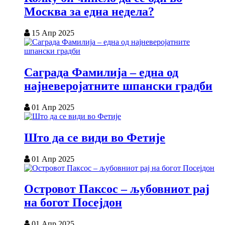
Москва за една недела?
15 Апр 2025
Саграда Фамилија – една од
најневеројатните шпански градби
01 Апр 2025
Што да се види во Фетије
01 Апр 2025
Островот Паксос – љубовниот рај
на богот Посејдон
01 Апр 2025