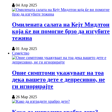
04 Апр 2025
Омилената салата на Кејт Мидлтон
која ќе ви помогне брзо да изгубите
тежина
01 Апр 2025
Семејство
Овие симптоми укажуваат на тоа
дека вашето дете е депресивно, не
ги игнорирајте
26 Мар 2025