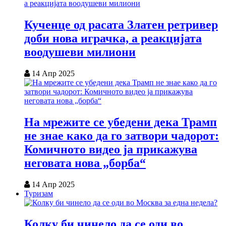
Кученце од расата Златен ретривер
доби нова играчка, а реакцијата
воодушеви милиони
14 Апр 2025
На мрежите се убедени дека Трамп
не знае како да го затвори чадорот:
Комичното видео ја прикажува
неговата нова „борба“
14 Апр 2025
Туризам
Колку би чинело да се оди во