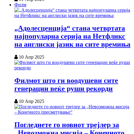
Филм
„Адолесценција“ стана четвртата
најпопуларна серија на Нетфликс
на англиски јазик на сите времиња
10 Апр 2025
Филмот што ги воодушеви сите
генерации веќе руши рекорди
10 Апр 2025
Погледнете го новиот трејлер за
„Невозможна мисија – Конечното