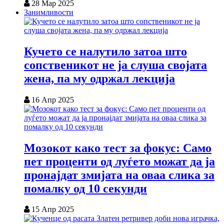
28 Мар 2025
Занимливости
Кучето се налутило затоа што
сопственикот не ја слуша својата
жена, па му одржал лекција
16 Апр 2025
Мозокот како тест за фокус: Само
пет проценти од луѓето можат да ја
пронајдат змијата на оваа слика за
помалку од 10 секунди
15 Апр 2025