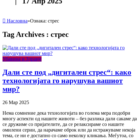
| 17 Апр 2025
Насловна
»
Ознака:
стрес
Tag Archives :
стрес
Убавина и Здравје
Дали сте под „дигитален стрес“: како
технологијата го нарушува вашиот
мир?
26 Мар 2025
Нема сомнение дека технологијата во голема мера подобри
многу аспекти од нашите животи – без разлика дали сакаме да
се дружиме со пријателите, да се релаксираме со нашите
омилени серии, да нарачаме оброк или да истражуваме некоја
тема, се ни е достапно со само неколку кликања. Меѓутоа, со