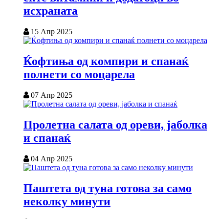
исхраната
15 Апр 2025
Ќофтиња од компири и спанаќ
полнети со моцарела
07 Апр 2025
Пролетна салата од ореви, јаболка
и спанаќ
04 Апр 2025
Паштета од туна готова за само
неколку минути