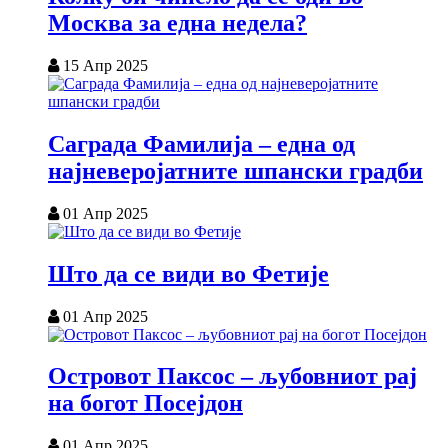
Москва за една недела?
15 Апр 2025
Саграда Фамилија – една од
најневеројатните шпански градби
01 Апр 2025
Што да се види во Фетије
01 Апр 2025
Островот Паксос – љубовниот рај
на богот Посејдон
01 Апр 2025