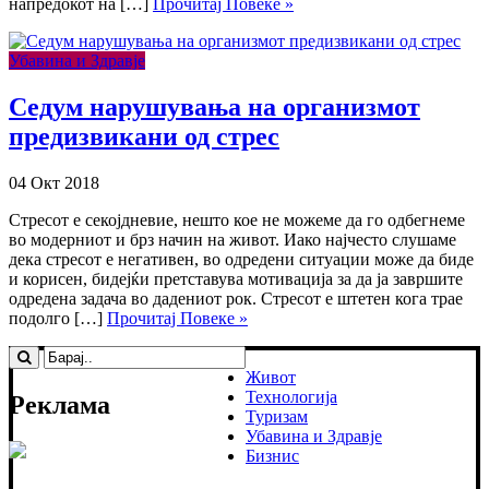
напредокот на […]
Прочитај Повеке »
Убавина и Здравје
Седум нарушувања на организмот
предизвикани од стрес
04 Окт 2018
Стресот е секојдневие, нешто кое не можеме да го одбегнеме
во модерниот и брз начин на живот. Иако најчесто слушаме
дека стресот е негативен, во одредени ситуации може да биде
и корисен, бидејќи претставува мотивација за да ја завршите
одредена задача во дадениот рок. Стресот е штетен кога трае
подолго […]
Прочитај Повеке »
Живот
Технологија
Реклама
Туризам
Убавина и Здравје
Бизнис