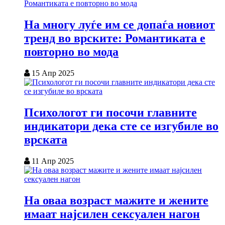
На многу луѓе им се допаѓа новиот
тренд во врските: Романтиката е
повторно во мода
15 Апр 2025
Психологот ги посочи главните
индикатори дека сте се изгубиле во
врската
11 Апр 2025
На оваа возраст мажите и жените
имаат најсилен сексуален нагон