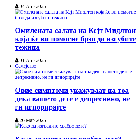
04 Апр 2025
Омилената салата на Кејт Мидлтон
која ќе ви помогне брзо да изгубите
тежина
01 Апр 2025
Семејство
Овие симптоми укажуваат на тоа
дека вашето дете е депресивно, не
ги игнорирајте
26 Мар 2025