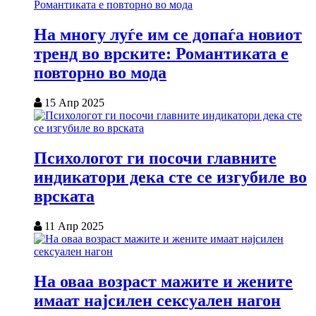
На многу луѓе им се допаѓа новиот
тренд во врските: Романтиката е
повторно во мода
15 Апр 2025
Психологот ги посочи главните
индикатори дека сте се изгубиле во
врската
11 Апр 2025
На оваа возраст мажите и жените
имаат најсилен сексуален нагон