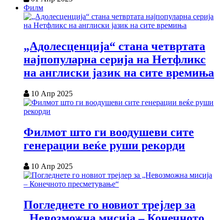
Филм
„Адолесценција“ стана четвртата
најпопуларна серија на Нетфликс
на англиски јазик на сите времиња
10 Апр 2025
Филмот што ги воодушеви сите
генерации веќе руши рекорди
10 Апр 2025
Погледнете го новиот трејлер за
„Невозможна мисија – Конечното