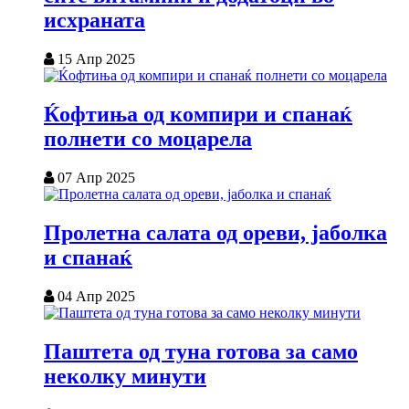
исхраната
15 Апр 2025
Ќофтиња од компири и спанаќ
полнети со моцарела
07 Апр 2025
Пролетна салата од ореви, јаболка
и спанаќ
04 Апр 2025
Паштета од туна готова за само
неколку минути