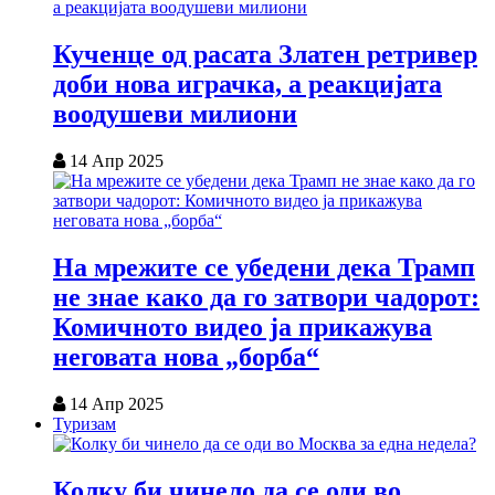
Кученце од расата Златен ретривер
доби нова играчка, а реакцијата
воодушеви милиони
14 Апр 2025
На мрежите се убедени дека Трамп
не знае како да го затвори чадорот:
Комичното видео ја прикажува
неговата нова „борба“
14 Апр 2025
Туризам
Колку би чинело да се оди во