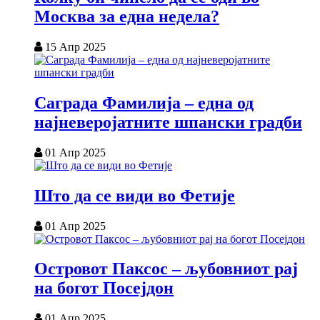
Москва за една недела?
15 Апр 2025
Саграда Фамилија – една од
најневеројатните шпански градби
01 Апр 2025
Што да се види во Фетије
01 Апр 2025
Островот Паксос – љубовниот рај
на богот Посејдон
01 Апр 2025