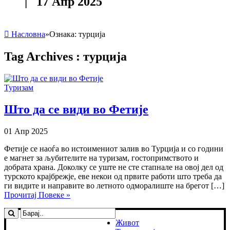
| 17 Апр 2025
Насловна
»
Ознака:
турција
Tag Archives :
турција
Туризам
Што да се види во Фетије
01 Апр 2025
Фетије се наоѓа во истоимениот залив во Турција и со години
е магнет за љубителите на туризам, гостопримството и
добрата храна. Доколку се уште не сте стапнале на овој дел од
турското крајбрежје, еве некои од првите работи што треба да
ги видите и направите во летното одморалиште на брегот […]
Прочитај Повеке »
Живот