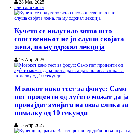
28 Мар 2025
Занимливости
Кучето се налутило затоа што
сопственикот не ја слуша својата
жена, па му одржал лекција
16 Апр 2025
Мозокот како тест за фокус: Само
пет проценти од луѓето можат да ја
пронајдат змијата на оваа слика за
помалку од 10 секунди
15 Апр 2025