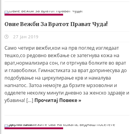
УБАВИНА И ЗДРАВЈЕ
Овие Вежби За Вратот Прават Чуда!
27 Јан 2019
Само четири вежби,кои на прв поглед изгледаат
тешко,со редовно вежбање се затегнува кожа на
врат,нормализира сон, ги отргнува болките во врат
и главоболки. Гимнастиката за врат допринесува до
подобување на циркулирање крв и намалува
напнатос. Затоа немојте да брзите мрзоволни и
одделете неколку минути дневно за женско здравје и
убавина! […]
Прочитај Повеке »
УБАВИНА И ЗДРАВЈЕ