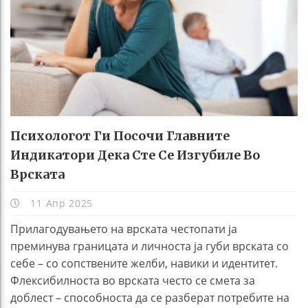
Психологот Ги Посочи Главните
Индикатори Дека Сте Се Изгубиле Во
Врската
11 Апр 2025
Прилагодувањето на врската честопати ја
преминува границата и личноста ја губи врската со
себе – со сопствените желби, навики и идентитет.
Флексибилноста во врската често се смета за
доблест – способноста да се разберат потребите на