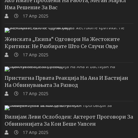
Ако Имате Проблеми На Работа, Меган Маркл
Има Решение За Вас
17 Апр 2025
Женската „екипа“ Одговори На Жестоките
Критики: Не Разбирате Што Се Случи Овде
17 Апр 2025
Пристигна Првата Реакција На Ана И Бастијан
На Обвинувањата За Развод
17 Апр 2025
Вилијам Леви Ослободен: Актерот Проговори За
Обвиненијата За Кои Беше Уапсен
17 Апр 2025