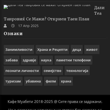
Дали
Теа
Таировиќ Се Мажи? Откриен Таен План
17 Апр 2025
Ознаки
Занимливости
Храна и Рецепти
деца
живот
забава
здравје
наука
паметни телефони
познати личности
семејство
технологија
туризам
убавина
филм
храна
Кафе Муабети 2018-2025 @ Сите права се задржани.