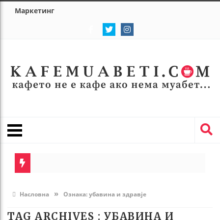
Маркетинг
А
П
»
Насловна
Ознака:
убавина и здравје
Д
TAG ARCHIVES :
УБАВИНА И