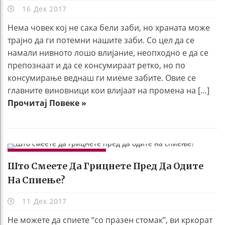
16 Дек 2017
Нема човек кој не сака бели заби, но храната може
трајно да ги потемни нашите заби. Со цел да се
намали нивното лошо влијание, неопходно е да се
препознаат и да се консумираат ретко, но по
консумирање веднаш ги миеме забите. Овие се
главните виновници кои влијаат на промена на […]
Прочитај Повеке »
УБАВИНА И ЗДРАВЈЕ
Што Смеете Да Грицнете Пред Да Одите
На Спиење?
11 Дек 2017
Не можете да спиете “со празен стомак”, ви кркорат