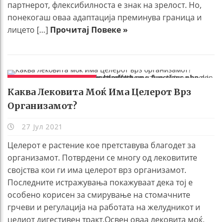
партнерот, флексибилноста е знак на зрелост. Но,
понекогаш оваа адаптација преминува граница и
лицето […]
Прочитај Повеке »
Warning
/home/kafemuabeti/public_html/wp-content/themes/htmag/functions/theme-functions.php
on line
2116
: Trying to access array offset on value of type bool in
ХРАНА И РЕЦЕПТИ
Каква Лековита Моќ Има Целерот Врз
Организамот?
27 Јул 2021
Целерот е растение кое претставува благодет за
организамот. Потврдени се многу од лековитите
својства кои ги има целерот врз организамот.
Последните истражувања покажуваат дека тој е
особено корисен за смирување на стомачните
грчеви и регулација на работата на желудникот и
целиот дигестивен тракт.Освен оваа лековита моќ,