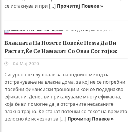
се истакнува и при […]
Прочитај Повеке »
УБАВИНА И ЗДРАВЈЕ
Влакната На Нозете Повеќе Нема Да Ви
Растат,ќе Се Намалат Со Оваа Состојка:
04 Мај 2020
Сигурно сте слушнале за народниот метод на
отстранување на влакна дома, за кој не се потребни
посебни финансиски трошоци и кои се подеднакво
ефикасни. Денес ви прикажуваме многу ефикасна,
која ќе ви помогне да ја отстраните несаканите
влакна трајно. Ке станат потенки со текот на времето
целосно ќе исчезнат за […]
Прочитај Повеке »