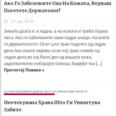
Ако Го Забележите Ова На Кожата, Веднаш
Посетете Дерматолог!
01 Јан 2018
Зимата доаѓа и е ладна, а на кожата и треба појака
нега. Ако ги забележите овие седум знаци, посетете
го дерматологот: Осип што трае подолго од седум
дена Ако имате нервен осип кој трае повеќе од
седум дена во кој било дел од вашата кожа,
задолжително побарајте помош, бидејќи тоа […]
Прочитај Повеке »
УБАВИНА И ЗДРАВЈЕ
Неочекувана Храна Што Ги Уништува
Забите