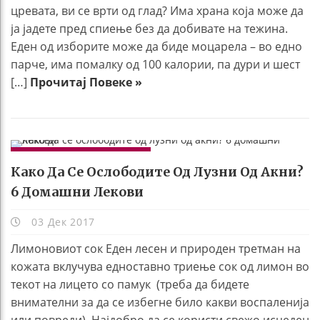
цревата, ви се врти од глад? Има храна која може да
ја јадете пред спиење без да добивате на тежина.
Еден од изборите може да биде моцарела – во едно
парче, има помалку од 100 калории, па дури и шест
[…]
Прочитај Повеке »
УБАВИНА И ЗДРАВЈЕ
Како Да Се Ослободите Од Лузни Од Акни?
6 Домашни Лекови
03 Дек 2017
Лимоновиот сок Еден лесен и природен третман на
кожата вклучува едноставно триење сок од лимон во
текот на лицето со памук (треба да бидете
внимателни за да се избегне било какви воспаленија