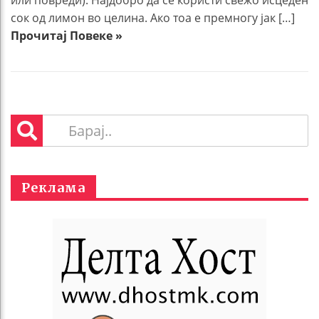
или повреди). Најдобро да се користи свежо исцеден
сок од лимон во целина. Ако тоа е премногу јак […]
Прочитај Повеке »
Реклама