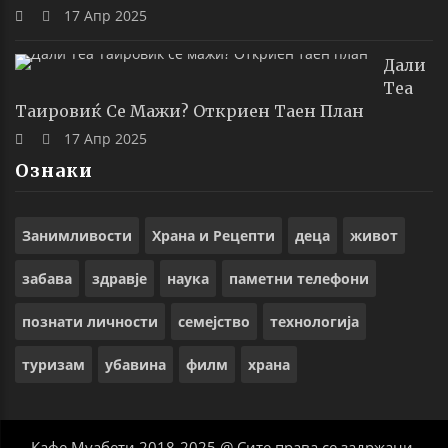
17 Апр 2025
Дали
Теа
Таировиќ Се Мажи? Откриен Таен План
17 Апр 2025
Ознаки
Занимливости
Храна и Рецепти
деца
живот
забава
здравје
наука
паметни телефони
познати личности
семејство
технологија
туризам
убавина
филм
храна
Кафе Муабети 2018-2025 @ Сите права се задржани.