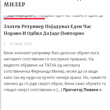
МИЛЕР
ЗАНИМЛИВОСТИ
Златен Ретривер Појадувал Еден Час
Порано И Одбил Да Јаде Повторно
26 Мар 2025
Бени златниот ретривер бил целосно збунет кога
неговиот сопственик го послужил прерано. На
видеото објавено на TikTok од неговата
сопственичка Фернанда Милер, може да се види
како таа му нуди на кучето чинија храна. Но, наместо
лакомо да го јаде својот оброк, Бени само збунето го
гледал својот сопственик и […]
Прочитај Повеке »