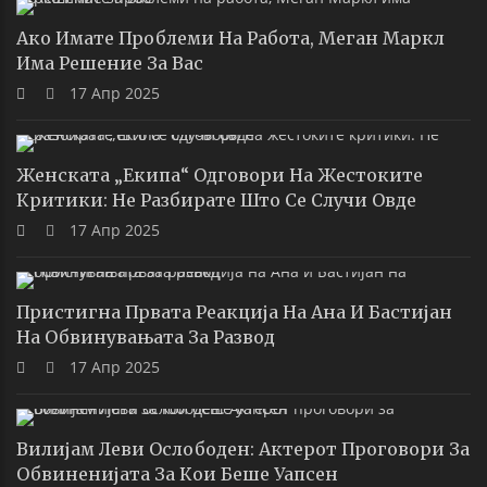
Ако Имате Проблеми На Работа, Меган Маркл
Има Решение За Вас
17 Апр 2025
Женската „екипа“ Одговори На Жестоките
Критики: Не Разбирате Што Се Случи Овде
17 Апр 2025
Пристигна Првата Реакција На Ана И Бастијан
На Обвинувањата За Развод
17 Апр 2025
Вилијам Леви Ослободен: Актерот Проговори За
Обвиненијата За Кои Беше Уапсен