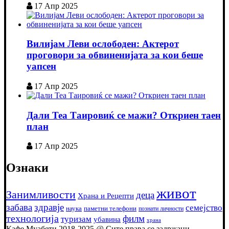
17 Апр 2025
Вилијам Леви ослободен: Актерот
проговори за обвиненијата за кои беше
уапсен
17 Апр 2025
Дали Теа Таировиќ се мажи? Откриен таен
план
17 Апр 2025
Ознаки
живот
Занимливости
деца
Храна и Рецепти
забава
здравје
семејство
наука
паметни телефони
познати личности
технологија
филм
туризам
убавина
храна
Кафе Муабети 2018-2025 @ Сите права се задржани.