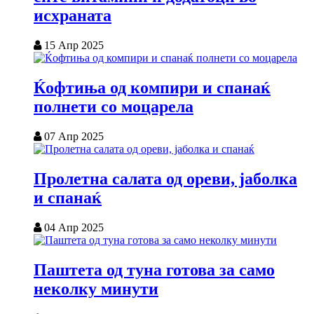
исхраната
15 Апр 2025
Ќофтиња од компири и спанаќ
полнети со моцарела
07 Апр 2025
Пролетна салата од ореви, јаболка
и спанаќ
04 Апр 2025
Паштета од туна готова за само
неколку минути