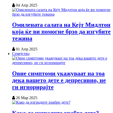
04 Апр 2025
Омилената салата на Кејт Мидлтон
која ќе ви помогне брзо да изгубите
тежина
01 Апр 2025
Семејство
Овие симптоми укажуваат на тоа
дека вашето дете е депресивно, не
ги игнорирајте
26 Мар 2025