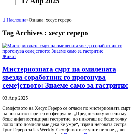
| 17 Апр 2025
Насловна
»
Ознака:
хесус гереро
Tag Archives :
хесус гереро
Живот
Мистериозната смрт на омилената
ѕвезда соработник го прогонува
семејството: Знаеме само за гастритис
03 Апр 2025
Семејството на Хесус Гереро се огласи по мистериозната смрт
на познатиот фризер во февруари. „Пред неколку месеци му
беше дијагностициран гастритис, но никогаш не беше толку
лошо што помисливме дека ќе умре“, изјави неговата сестра
Грис Гереро за Us Weekly. Семејството се уште не знае дали