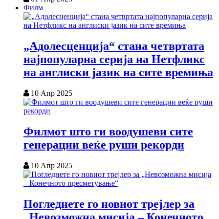
Филм
„Адолесценција“ стана четвртата
најпопуларна серија на Нетфликс
на англиски јазик на сите времиња
10 Апр 2025
Филмот што ги воодушеви сите
генерации веќе руши рекорди
10 Апр 2025
Погледнете го новиот трејлер за
„Невозможна мисија – Конечното