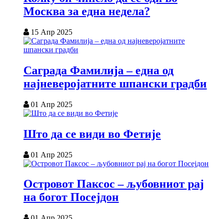
Москва за една недела?
15 Апр 2025
Саграда Фамилија – една од
најневеројатните шпански градби
01 Апр 2025
Што да се види во Фетије
01 Апр 2025
Островот Паксос – љубовниот рај
на богот Посејдон
01 Апр 2025