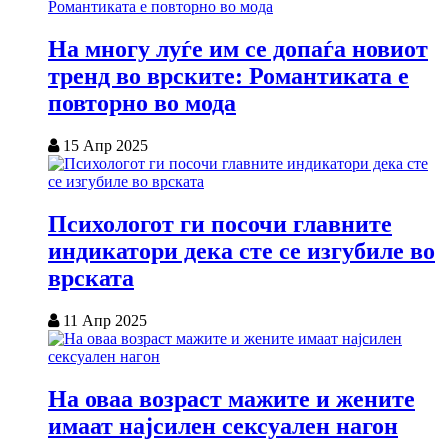
На многу луѓе им се допаѓа новиот
тренд во врските: Романтиката е
повторно во мода
15 Апр 2025
Психологот ги посочи главните
индикатори дека сте се изгубиле во
врската
11 Апр 2025
На оваа возраст мажите и жените
имаат најсилен сексуален нагон