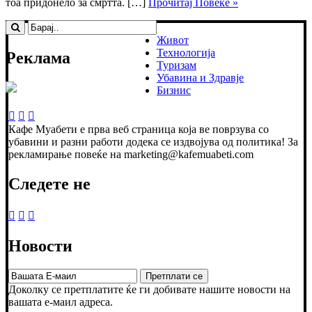
тоа придонело за смртта. […]
Прочитај Повеке »
Живот
Технологија
Реклама
Туризам
Убавина и Здравје
Бизнис
Кафе Муабети е прва веб страница која ве поврзува со
убавини и разни работи додека се издвојува од политика! За
рекламирање повеќе на marketing@kafemuabeti.com
Следете не
Новости
Доколку се претплатите ќе ги добивате нашите новости на
вашата е-маил адреса.