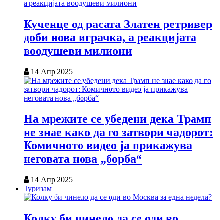
Кученце од расата Златен ретривер
доби нова играчка, а реакцијата
воодушеви милиони
14 Апр 2025
На мрежите се убедени дека Трамп
не знае како да го затвори чадорот:
Комичното видео ја прикажува
неговата нова „борба“
14 Апр 2025
Туризам
Колку би чинело да се оди во