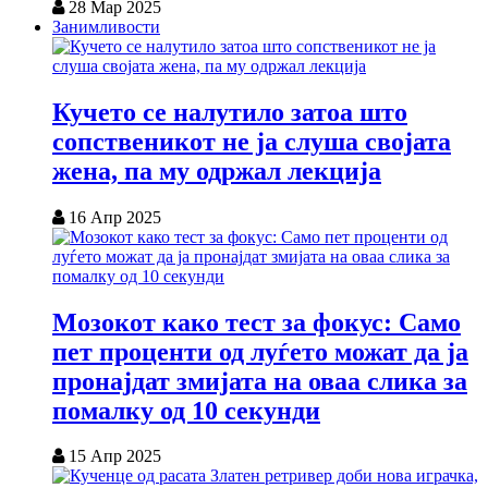
28 Мар 2025
Занимливости
Кучето се налутило затоа што
сопственикот не ја слуша својата
жена, па му одржал лекција
16 Апр 2025
Мозокот како тест за фокус: Само
пет проценти од луѓето можат да ја
пронајдат змијата на оваа слика за
помалку од 10 секунди
15 Апр 2025