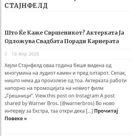
СТАЈНФЕЛД
Што Ќе Каже Свршеникот? Актерката Ја
Одложува Свадбата Поради Кариерата
10 Апр 2025
Хејли Стајнфелд оваа година беше видена од
многумина на лудиот камен и пред олтарот. Сепак,
ништо нема да произлезе од тоа. Актерката работи
напорно на промоцијата на новиот филм
„Грешници“. View this post on Instagram A post
shared by Warner Bros. (@warnerbros) Во ново
интервју за Екстра, таа откри дека […]
Прочитај
Повеке »