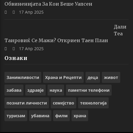
Обвиненијата За Кои Беше Уапсен
17 Апр 2025
Дали
Теа
Таировиќ Се Мажи? Откриен Таен План
17 Апр 2025
Ознаки
Занимливости
Храна и Рецепти
деца
живот
забава
здравје
наука
паметни телефони
познати личности
семејство
технологија
туризам
убавина
филм
храна