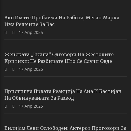
Ако Имате Проблеми На Работа, Меган Маркл
Има Решение За Вас
17 Апр 2025
Женската „екипа“ Одговори На Жестоките
Критики: Не Разбирате Што Се Случи Овде
17 Апр 2025
Пристигна Првата Реакција На Ана И Бастијан
На Обвинувањата За Развод
17 Апр 2025
Вилијам Леви Ослободен: Актерот Проговори За