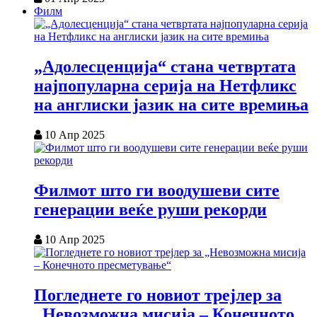
Филм
„Адолесценција“ стана четвртата
најпопуларна серија на Нетфликс
на англиски јазик на сите времиња
10 Апр 2025
Филмот што ги воодушеви сите
генерации веќе руши рекорди
10 Апр 2025
Погледнете го новиот трејлер за
„Невозможна мисија – Конечното