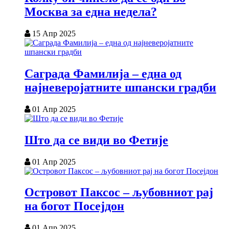
Москва за една недела?
15 Апр 2025
Саграда Фамилија – една од
најневеројатните шпански градби
01 Апр 2025
Што да се види во Фетије
01 Апр 2025
Островот Паксос – љубовниот рај
на богот Посејдон
01 Апр 2025