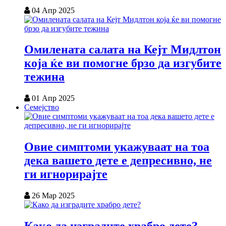
04 Апр 2025
Омилената салата на Кејт Мидлтон
која ќе ви помогне брзо да изгубите
тежина
01 Апр 2025
Семејство
Овие симптоми укажуваат на тоа
дека вашето дете е депресивно, не
ги игнорирајте
26 Мар 2025