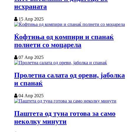
исхраната
15 Апр 2025
Ќофтиња од компири и спанаќ
полнети со моцарела
07 Апр 2025
Пролетна салата од ореви, јаболка
и спанаќ
04 Апр 2025
Паштета од туна готова за само
неколку минути