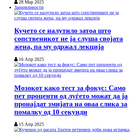
28 Мар 2025
Занимливости
Кучето се налутило затоа што
сопственикот не ја слуша својата
жена, па му одржал лекција
16 Апр 2025
Мозокот како тест за фокус: Само
пет проценти од луѓето можат да ја
пронајдат змијата на оваа слика за
помалку од 10 секунди
15 Апр 2025