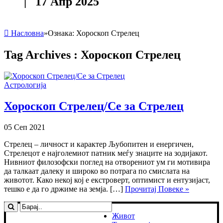
| 17 Апр 2025
Насловна
»
Ознака:
Хороскоп Стрелец
Tag Archives :
Хороскоп Стрелец
Астрологија
Хороскоп Стрелец/Се за Стрелец
05 Сеп 2021
Стрелец – личност и карактер Љубопитен и енергичен,
Стрелецот е најголемиот патник меѓу знаците на зодијакот.
Нивниот филозофски поглед на отворениот ум ги мотивира
да талкаат далеку и широко во потрага по смислата на
животот. Како некој кој е екстроверт, оптимист и ентузијаст,
тешко е да го држиме на земја. […]
Прочитај Повеке »
Живот