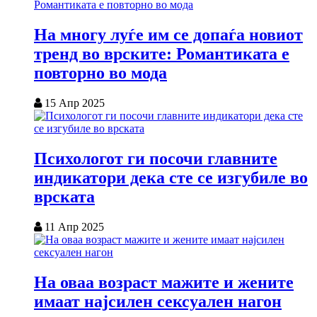
На многу луѓе им се допаѓа новиот
тренд во врските: Романтиката е
повторно во мода
15 Апр 2025
Психологот ги посочи главните
индикатори дека сте се изгубиле во
врската
11 Апр 2025
На оваа возраст мажите и жените
имаат најсилен сексуален нагон