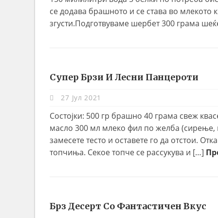
се додава брашното и се става во млекото 
згусти.Подготвуваме шербет 300 грама шеќ
Супер Брзи И Лесни Панцероти
27 Јул 2021
Сoстојки: 500 гр брашно 40 грама свеж ква
масло 300 мл млеко фил по желба (сирење, 
замесете тесто и оставете го да отстои. Отк
топчиња. Секое топче се рассукува и […]
Пр
Брз Десерт Со Фантастичен Вкус