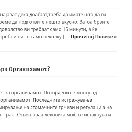
најават дека доаѓаат,треба да имате што да ги
реме да подготвите нешто вкусно. Затоа брзите
доволство ви требаат само 15 минути, а ќе
требни ви се само неколку […]
Прочитај Повеке »
Врз Организамот?
ет за организамот. Потврдени се многу од
рз организамот. Последните истражувања
смирување на стомачните грчеви и регулација на
 тракт.Освен оваа лековита моќ, се истакнува и