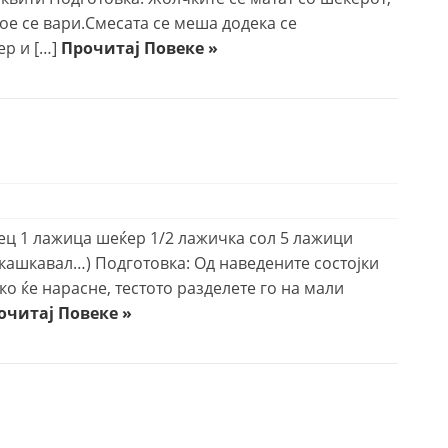
кое се вари.Смесата се меша додека се
ер и […]
Прочитај Повеке »
сец 1 лажица шеќер 1/2 лажичка сол 5 лажици
кашкавал…) Подготовка: Од наведените состојки
ако ќе нарасне, тестото разделете го на мали
очитај Повеке »