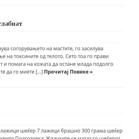
слабнат
ува согорувањето на мастите, го засилува
 на токсините од телото. Сето тоа го прави
 и помага на кожата да остане млада подолго
те да го миете […]
Прочитај Повеке »
0 лажици шеќер 7 лажици брашно 300 грама шеќер
квити Подготовка: Жолчките се матат со шеќерот,