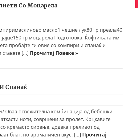
лнети Со Моцарела
 компиримаслиново масло1 чешне лук80 гр презла40
 јајце150 гр моцарела Подготовка: Ќофтињата им
ега пробајте ги овие со компири и спанаќ и
и ставете […]
Прочитај Повеке »
 И Спанаќ
ени? Оваа освежителна комбинација од бебешки
јаткасти ноти, совршени за пролет. Крцкавите
 со кремасто сирење, додека преливот од
аат благ, но ароматичен вкус. […]
Прочитај