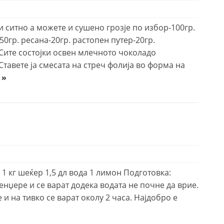
и ситно а можете и сушено грозје по избор-100гр.
0гр. ресана-20гр. растопен путер-20гр.
Сите состојки освен млечното чоколадо
Ставете ја смесата на стреч фолија во форма на
 »
 1 кг шеќер 1,5 дл вода 1 лимон Подготовка:
енџере и се варат додека водата не почне да врие.
и на тивко се варат околу 2 часа. Најдобро е