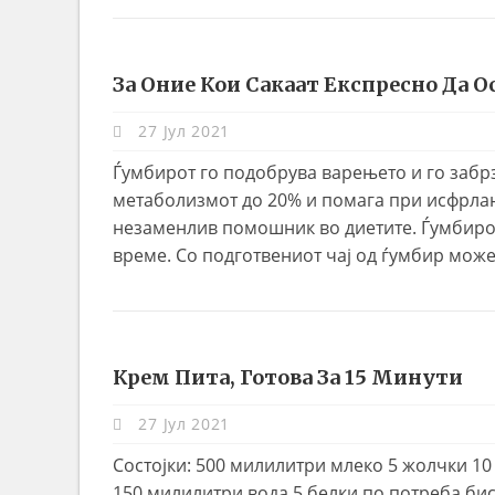
За Оние Кои Сакаат Експресно Да О
27 Јул 2021
Ѓумбирот го подобрува варењето и го забрз
метаболизмот до 20% и помага при исфрлање
незаменлив помошник во диетите. Ѓумбирот
време. Со подготвениот чај од ѓумбир може
Крем Пита, Готова За 15 Минути
27 Јул 2021
Состојки: 500 милилитри млеко 5 жолчки 1
150 милилитри вода 5 белки по потреба бис