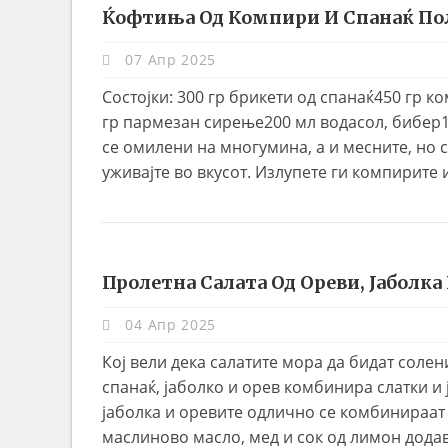
Ќофтиња Од Компири И Спанаќ По
07 Апр 2025
Состојки: 300 гр брикети од спанаќ450 гр
гр пармезан сирење200 мл водасол, бибер1
се омилени на многумина, а и месните, но с
уживајте во вкусот. Излупете ги компирите 
Пролетна Салата Од Ореви, Јаболка
04 Апр 2025
Кој вели дека салатите мора да бидат сол
спанаќ, јаболко и орев комбинира слатки и 
јаболка и оревите одлично се комбинираат
маслиново масло, мед и сок од лимон додав