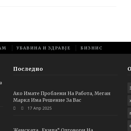
АМ
УБАВИНА И ЗДРАВЈЕ
БИЗНИС
Последно
а
Ако Имате Проблеми На Работа, Меган
Маркл Има Решение За Вас
17 Апр 2025
Женската „екипа“ Одговори На