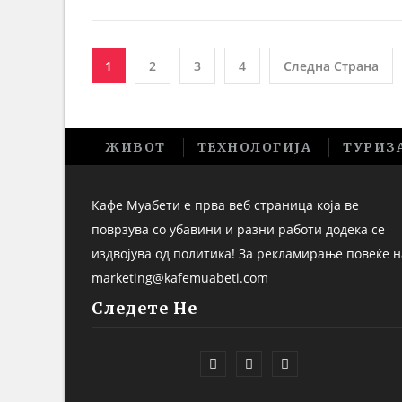
1
2
3
4
Следна Страна
ЖИВОТ
ТЕХНОЛОГИЈА
ТУРИЗ
Кафе Муабети е прва веб страница која ве
поврзува со убавини и разни работи додека се
издвојува од политика! За рекламирање повеќе н
marketing@kafemuabeti.com
Следете Не