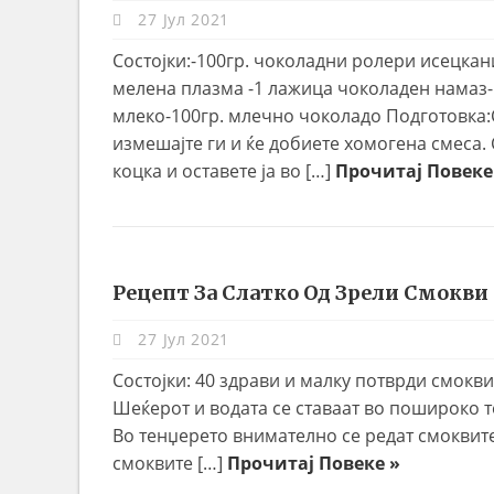
27 Јул 2021
Состојки:-100гр. чоколадни ролери исецкан
мелена плазма -1 лажица чоколаден намаз-5
млеко-100гр. млечно чоколадо Подготовка:
измешајте ги и ќе добиете хомогена смеса. 
коцка и оставете ја во […]
Прочитај Повеке
Рецепт За Слатко Од Зрели Смокви
27 Јул 2021
Состојки: 40 здрави и малку потврди смокви
Шеќерот и водата се ставаат во пошироко т
Во тенџерето внимателно се редат смоквите 
смоквите […]
Прочитај Повеке »