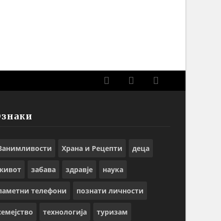
Ознаки
Занимливости
Храна и Рецепти
деца
живот
забава
здравје
наука
паметни телефони
познати личности
семејство
технологија
туризам