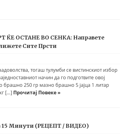
Т ЌЕ ОСТАНЕ ВО СЕНКА: Направете
лижете Сите Прсти
задоволства, тогаш тулумби се вистинскиот избор
аједноставниот начин да го подготвите овој
ро брашно 250 гр мазно брашно 5 јајца 1 литар
кг […]
Прочитај Повеке »
а 15 Минути (РЕЦЕПТ / ВИДЕО)