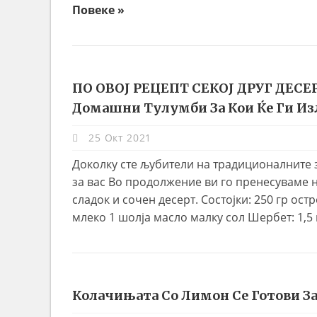
Повеке »
ПО ОВОЈ РЕЦЕПТ СЕКОЈ ДРУГ ДЕСЕР
Домашни Тулумби За Кои Ќе Ги Из
25 Окт 2021
Доколку сте љубители на традиционалните 
за вас Во продолжение ви го пренесуваме н
сладок и сочен десерт. Состојки: 250 гр ост
млеко 1 шолја масло малку сол Шербет: 1,5 
Колачињата Со Лимон Се Готови З