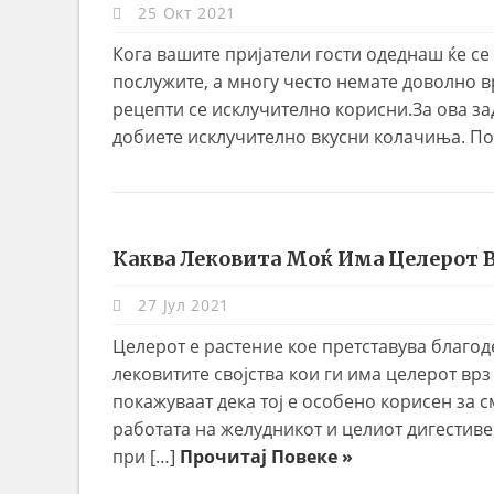
25 Окт 2021
Кога вашите пријатели гости одеднаш ќе се 
послужите, а многу често немате доволно в
рецепти се исклучително корисни.За ова за
добиете исклучително вкусни колачиња. По
Каква Лековита Моќ Има Целерот 
27 Јул 2021
Целерот е растение кое претставува благод
лековитите својства кои ги има целерот в
покажуваат дека тој е особено корисен за 
работата на желудникот и целиот дигестивен
при […]
Прочитај Повеке »